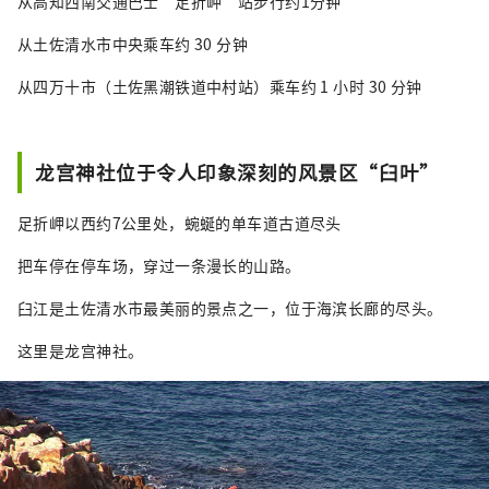
从高知西南交通巴士“足折岬”站步行约1分钟
从土佐清水市中央乘车约 30 分钟
从四万十市（土佐黑潮铁道中村站）乘车约 1 小时 30 分钟
龙宫神社位于令人印象深刻的风景区“臼叶”
足折岬以西约7公里处，蜿蜒的单车道古道尽头
把车停在停车场，穿过一条漫长的山路。
臼江是土佐清水市最美丽的景点之一，位于海滨长廊的尽头。
这里是龙宫神社。