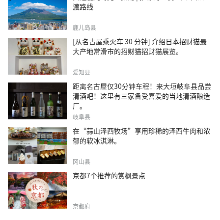
渡路线
鹿儿岛县
[从名古屋乘火车 30 分钟] 介绍日本招财猫最
大产地常滑市的招财猫招财猫展览。
爱知县
距离名古屋仅30分钟车程！来大垣岐阜县品尝
清酒吧！这里有三家备受喜爱的当地清酒酿造
厂。
岐阜县
在“蒜山泽西牧场”享用珍稀的泽西牛肉和浓
郁的软冰淇淋。
冈山县
京都7个推荐的赏枫景点
京都府