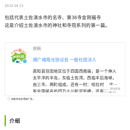
2024.04.15
包括代表土佐清水市的名寺、第38寺金刚福寺

这是介绍土佐清水市的神社和寺院系列的第一篇。
撰稿
畑广域观光协议会 一般社团法人
高知县羽田地区位于四国西南端，是一个伸入
太平洋的半岛，东临土佐湾，西临丰后海峡，
由三市、两町组成，还有一村：哈拉村。 这里
more
有全国闻名的四万十川和足折岬，还有沿岸流
淌的黑潮流的恩惠，还有拥有全国最大森林面
本服务包含赞助广告。
积的山脉的恩惠，是一个充满恩惠的天然发电
站。
介绍