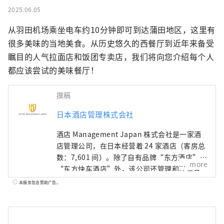
2025.06.05
从羽田机场乘坐电车约10分钟即可到达蒲田地区，这里有
很多美味的当地美食。从历史悠久的西餐厅到近年来备受
瞩目的人气拉面店和饭团专卖店，我们将向您介绍每个人
都应该尝试的美味餐厅！
撰稿
日本酒店管理株式会社
酒店 Management Japan 株式会社是一家酒
店管理公司，在日本经营着 24 家酒店（客房总
数：7,601 间）。除了自有品牌“东方酒店”和
more
“东方快车酒店”外，该公司还管理和经营各
种酒店，包括“希尔顿”、“喜来登”和“日
本服务包含赞助广告。
航酒店”。