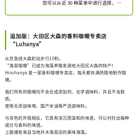
您可以从近 30 种菜单中进行选择，其
中包括经典的那不勒斯菜肴。
追加版：大田区大森的香料咖喱专卖店
“Luhanya”
从京急线大森町站步行10秒。
“海苔咖喱”已成为海藻养殖发源地大田区大森的特产！
Hiruhanya 是一家香料咖喱专卖店，每天都充满热情地制作咖
喱。
我们所有的咖喱均不含合成添加剂、化学调味料，并且不含麸
质。
使用无添加味噌、国产米油等严选调味料。
与深色的外观相反，它具有深沉而温和的味道，可以衬托出每种
成分与香料的味道。
上面铺有来自当地并木海苔店的美味海藻。