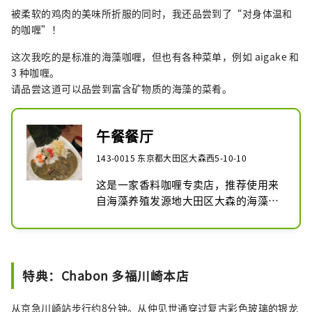
被柔软的鸡肉的美味所折服的同时，我还品尝到了“对身体温和
的咖喱”！
这次我吃的是标准的海藻咖喱，但也有各种菜单，例如 aigake 和
3 种咖喱。
请品尝这道可以品尝到富含矿物质的海藻的菜肴。
午餐餐厅
143-0015 东京都大田区大森西5-10-10
这是一家香料咖喱专卖店，推荐使用来
自海藻养殖发源地大田区大森的海藻制
成的“海苔咖喱”。我们所有的咖喱均
不含合成添加剂、化学调味料，并且不
含麸质。使用无添加味噌、国产米油等
严选调味料。除了海藻咖喱之外，还有
特典：Chabon 多福川崎本店
蓝藻、3种咖喱等多种菜品。
从京急川崎站步行约8分钟。从仲见世通穿过复古彩色玻璃的银龙