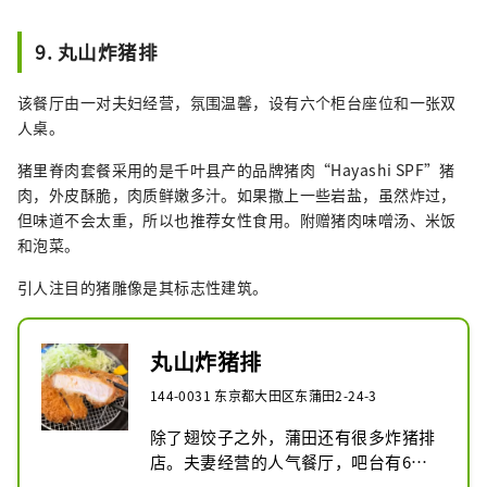
9. 丸山炸猪排
该餐厅由一对夫妇经营，氛围温馨，设有六个柜台座位和一张双
人桌。
猪里脊肉套餐采用的是千叶县产的品牌猪肉“Hayashi SPF”猪
肉，外皮酥脆，肉质鲜嫩多汁。如果撒上一些岩盐，虽然炸过，
但味道不会太重，所以也推荐女性食用。附赠猪肉味噌汤、米饭
和泡菜。
引人注目的猪雕像是其标志性建筑。
丸山炸猪排
144-0031 东京都大田区东蒲田2-24-3
除了翅饺子之外，蒲田还有很多炸猪排
店。夫妻经营的人气餐厅，吧台有6个
座位，桌子可以坐2人。炸猪排不太