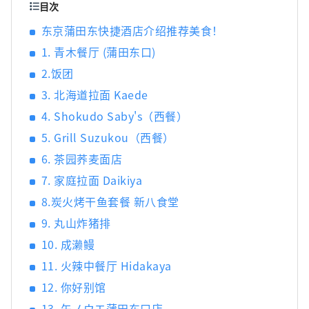
目次
东京蒲田东快捷酒店介绍推荐美食！
1. 青木餐厅 (蒲田东口)
2.饭团
3. 北海道拉面 Kaede
4. Shokudo Saby's（西餐）
5. Grill Suzukou（西餐）
6. 茶园荞麦面店
7. 家庭拉面 Daikiya
8.炭火烤干鱼套餐 新八食堂
9. 丸山炸猪排
10. 成濑鳗
11. 火辣中餐厅 Hidakaya
12. 你好别馆
13. 矢ノウエ蒲田东口店