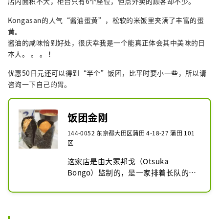
店内面积不大，柜台只有6个座位，但点外卖的顾客却不少。
Kongasan的人气“酱油蛋黄”，松软的米饭里夹满了丰富的蛋
黄。
酱油的咸味恰到好处，很庆幸我是一个能真正体会其中美味的日
本人。 。 。 ！
优惠50日元还可以得到“半个”饭团，比平时要小一些，所以请
咨询一下自己的胃。
饭团金刚
144-0052 东京都大田区蒲田 4-18-27 蒲田 101
区
这家店是由大冢邦戈（Otsuka 
Bongo）监制的，是一家排着长队的著
名饭团店。

店内面积不大，柜台只有6个座位，但
也可以外带。