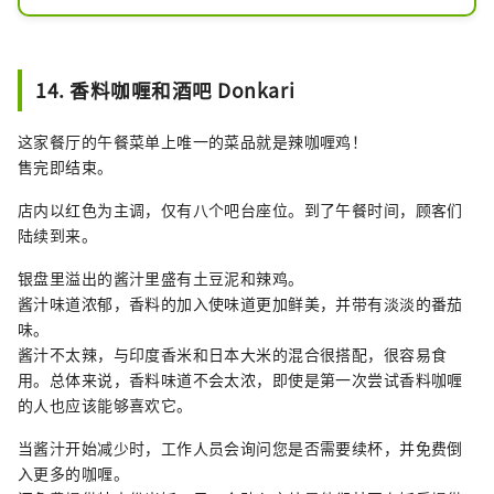
欢迎。
14. 香料咖喱和酒吧 Donkari
这家餐厅的午餐菜单上唯一的菜品就是辣咖喱鸡！
售完即结束。
店内以红色为主调，仅有八个吧台座位。到了午餐时间，顾客们
陆续到来。
银盘里溢出的酱汁里盛有土豆泥和辣鸡。
酱汁味道浓郁，香料的加入使味道更加鲜美，并带有淡淡的番茄
味。
酱汁不太辣，与印度香米和日本大米的混合很搭配，很容易食
用。总体来说，香料味道不会太浓，即使是第一次尝试香料咖喱
的人也应该能够喜欢它。
当酱汁开始减少时，工作人员会询问您是否需要续杯，并免费倒
入更多的咖喱。