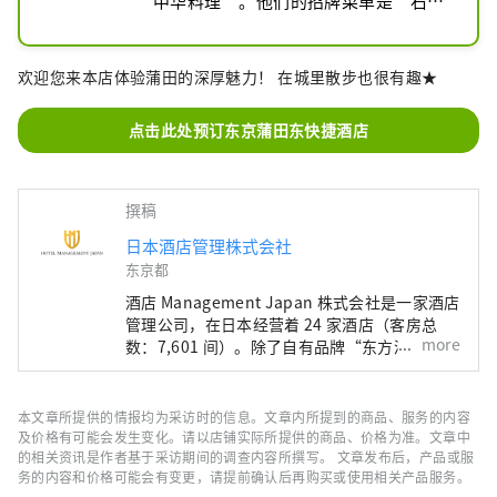
中华料理”。他们的招牌菜单是“石烧
麻婆豆腐”。
欢迎您来本店体验蒲田的深厚魅力！ 在城里散步也很有趣★
点击此处预订东京蒲田东快捷酒店
撰稿
日本酒店管理株式会社
东京都
酒店 Management Japan 株式会社是一家酒店
管理公司，在日本经营着 24 家酒店（客房总
more
数：7,601 间）。除了自有品牌“东方酒店”和
“东方快车酒店”外，该公司还管理和经营各种
酒店，包括“希尔顿”、“喜来登”和“日航酒
店”。
本文章所提供的情报均为采访时的信息。文章内所提到的商品、服务的内容
及价格有可能会发生变化。请以店铺实际所提供的商品、价格为准。文章中
的相关资讯是作者基于采访期间的调查内容所撰写。 文章发布后，产品或服
务的内容和价格可能会有变更，请提前确认后再购买或使用相关产品服务。