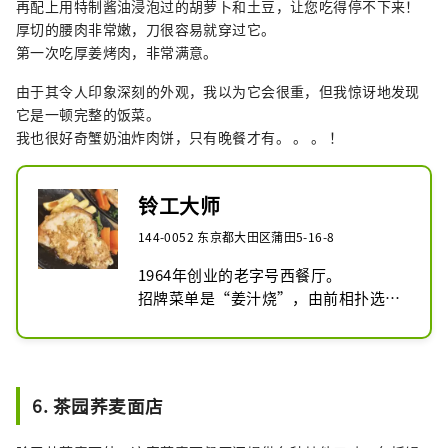
再配上用特制酱油浸泡过的胡萝卜和土豆，让您吃得停不下来！
厚切的腰肉非常嫩，刀很容易就穿过它。
第一次吃厚姜烤肉，非常满意。
由于其令人印象深刻的外观，我以为它会很重，但我惊讶地发现
它是一顿完整的饭菜。
我也很好奇蟹奶油炸肉饼，只有晚餐才有。 。 。 ！
铃工大师
144-0052 东京都大田区蒲田5-16-8
1964年创业的老字号西餐厅。

招牌菜单是“姜汁烧”，由前相扑选手
主厨制作。

午餐有沙拉、米饭和味噌汤。

厚切的腰肉非常嫩，刀很容易就穿过
它。配上胡萝卜和土豆，配上特制酱
6. 茶园荞麦面店
油，吃起来根本停不下来！