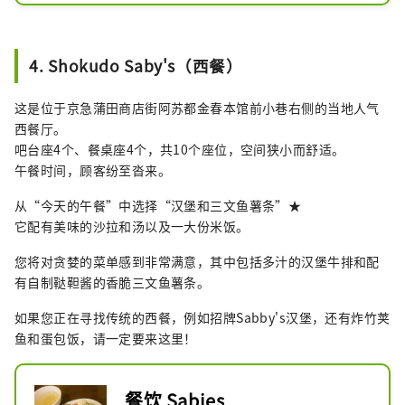
粗卷面。
4. Shokudo Saby's（西餐）
这是位于京急蒲田商店街阿苏都金春本馆前小巷右侧的当地人气
西餐厅。
吧台座4个、餐桌座4个，共10个座位，空间狭小而舒适。
午餐时间，顾客纷至沓来。
从“今天的午餐”中选择“汉堡和三文鱼薯条”★
它配有美味的沙拉和汤以及一大份米饭。
您将对贪婪的菜单感到非常满意，其中包括多汁的汉堡牛排和配
有自制鞑靼酱的香脆三文鱼薯条。
如果您正在寻找传统的西餐，例如招牌Sabby's汉堡，还有炸竹荚
鱼和蛋包饭，请一定要来这里！
餐饮 Sabies