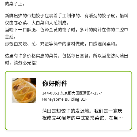
的桌子上。
新鲜出炉的带翅饺子包裹着手工制作的、有嚼劲的饺子皮，馅料
仅由卷心菜、大白菜和大葱制成。
当咬下一口酥脆、色泽金黄的饺子时，多汁的肉汁在你的口腔中
蔓延。
炒饭由叉烧、葱、鸡蛋等简单的食材做成，口感湿润柔和。
这里有许多价格实惠的菜肴，包括每日套餐，所以当您访问蒲田
时，请务必光临！
你好附件
144-0052 东京都大田区蒲田4-25-7
Honeysome Building B1F
蒲田是翅饺子的发源地。我们是一家庆
祝成立40周年的中式家常菜馆，在当地
家喻户晓。蒲田站周边有总店、大型餐
厅和别馆。