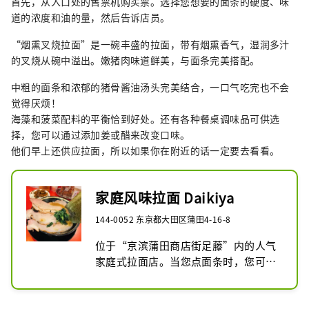
首先，从入口处的售票机购买票。选择您想要的面条的硬度、味
道的浓度和油的量，然后告诉店员。
“烟熏叉烧拉面”是一碗丰盛的拉面，带有烟熏香气，湿润多汁
的叉烧从碗中溢出。嫩猪肉味道鲜美，与面条完美搭配。
中粗的面条和浓郁的猪骨酱油汤头完美结合，一口气吃完也不会
觉得厌烦！
海藻和菠菜配料的平衡恰到好处。还有各种餐桌调味品可供选
择，您可以通过添加姜或醋来改变口味。
他们早上还供应拉面，所以如果你在附近的话一定要去看看。
家庭风味拉面 Daikiya
144-0052 东京都大田区蒲田4-16-8
位于“京滨蒲田商店街足藤”内的人气
家庭式拉面店。当您点面条时，您可以
获得无限量的米饭。早上您还可以享用
拉面。