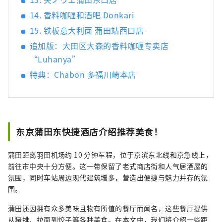
14. 香料咖喱和酒吧 Donkari
15. 铁板意大利面 蒲田站西口店
追加版：大田区大森的香料咖喱专卖店
“Luhanya”
特典：Chabon 多福川崎本店
东京蒲田东快捷酒店介绍推荐美食！
蒲田距离羽田机场约 10 分钟车程，位于京滨东北线和京急线上，
前往市中央十分方便。这一带保留了老式商店街和人气居酒屋的
氛围，同时车站周边现代建筑增多，营造出便捷与魅力并存的氛
围。
蒲田还因拥有众多美味且物有所值的餐厅而闻名，这些餐厅提供
从猪排、拉面到饺子等各种美食。在本文中，我们将介绍一些距