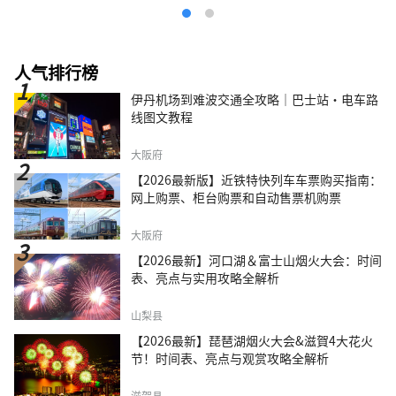
人气排行榜
伊丹机场到难波交通全攻略｜巴士站・电车路
线图文教程
大阪府
【2026最新版】近铁特快列车车票购买指南：
网上购票、柜台购票和自动售票机购票
大阪府
【2026最新】河口湖＆富士山烟火大会：时间
表、亮点与实用攻略全解析
山梨县
【2026最新】琵琶湖烟火大会&滋賀4大花火
节！时间表、亮点与观赏攻略全解析
滋贺县