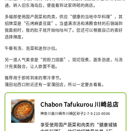
通，转入旧东海岛后，便能看到这家砖砌的商店。
多福郎使用国产蔬菜和肉类，供应“健康的当地中华料理”，其
招牌菜是“石烤麻婆豆腐”。当盛满浓汤和沸腾食材的石锅端到
我面前时，我的肚子就开始咕咕叫了。您还可以根据自己的喜好
选择辣度。
午餐有汤、泡菜和迷你沙拉。
另一道人气美食是“担担刀烧面”，现切现煮，面条劲道，与汤
汁完美融合，让人欲罢不能。
推荐用于即将到来的寒冷季节。
蒲田站西口附近还有一家蒲田店，所以一定要去看看。
Chabon Tafukurou 川崎总店
神奈川县川崎市川崎区砂子2-7-9 210-0006
享受使用国产蔬菜和肉类的“健康城镇