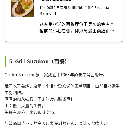
144-0052 东京都大田区蒲田4-5-6 Properia
Mansion 1F
这家受欢迎的西餐厅位于足东的金春本
馆前的小巷右侧，即京急蒲田商店街。

如果您想品尝传统的西餐，例如其招牌 
Saby 汉堡、炸竹荚鱼和煎蛋饭，那么
这里就是您的最佳选择！

5. Grill Suzukou（西餐）
“今日午餐”有两种菜单可供选择，配
有沙拉、汤和特大份米饭。我从来没尝
Guriru Suzukou是一家成立于1964年的老字号西餐厅。
过，因为我总是吃饱，但是店内海报上
宣传的“炸肉包”也让我很感兴趣。 。 
我们吃了姜烧，这是一个非常受欢迎的菜单项目，由前相扑选手
。
主厨制作。
厚厚的肉从铁板上下来时发出嘶嘶声！
上面撒上大量的生姜。
午餐有沙拉、米饭和味噌汤。
与普通肉片不同的令人印象深刻的外观，会让人食欲大开。