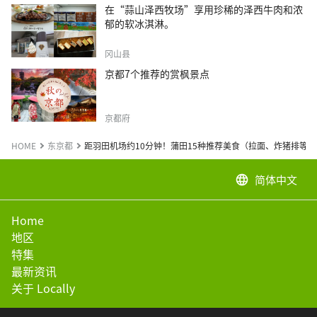
在“蒜山泽西牧场”享用珍稀的泽西牛肉和浓
郁的软冰淇淋。
冈山县
京都7个推荐的赏枫景点
京都府
HOME
东京都
距羽田机场约10分钟！蒲田15种推荐美食（拉面、炸猪排等）
简体中文
language
Home
地区
特集
最新资讯
关于 Locally