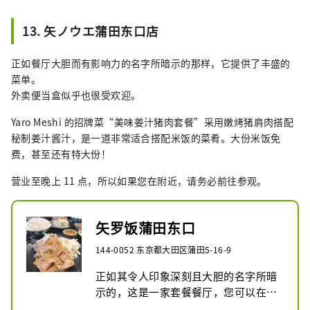
13. 矢ノウエ蒲田东口店
正如餐厅大胆而有影响力的名字所暗示的那样，它提供了丰盛的
菜单。
外卖便当盒似乎也很受欢迎。
Yaro Meshi 的招牌菜“美味姜汁猪肉套餐”采用嫩烤猪肩肉搭配
秘制姜汁酱汁，是一道非常适合搭配米饭的菜肴。大份米饭免
费，甚至还有特大份！
营业至晚上 11 点，所以如果您在附近，请务必前往参观。
矢罗饭蒲田东口
144-0052 东京都大田区蒲田5-16-9
正如其令人印象深刻且大胆的名字所暗
示的，这是一家套餐餐厅，您可以在这
里享受到丰富的菜单。外卖盒饭也很受