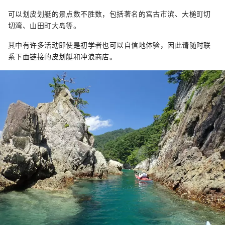
体验该地区独特的自然和文化，例如泷坎洞
可以划皮划艇的景点数不胜数，包括著名的宫古市滨、大槌町切
（Takikan Cave），这是一个石灰岩洞穴，洞
切湾、山田町大岛等。
内有瀑布。 在这里，您可以享受雄伟自然的恩
赐，同时也可以学习与自然威胁共存的智慧和
其中有许多活动即使是初学者也可以自信地体验，因此请随时联
教训。 我们期待在那里见到您。
系下面链接的皮划艇和冲浪商店。