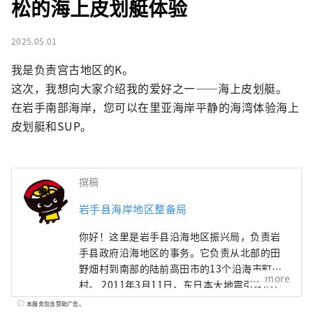
松的海上皮划艇体验
2025.05.01
我是负责宫古地区的K。

这次，我想向大家介绍我的爱好之一——海上皮划艇。

在岩手南部海岸，您可以在里亚海岸平静的海湾体验海上
皮划艇和SUP。
撰稿
岩手县海岸地区整备局
你好！这里是岩手县沿海地区振兴局，负责岩
手县政府沿海地区的事务。它负责从北部的田
野畑村到南部的陆前高田市的13个沿海市町
more
村。 2011年3月11日，东日本大地震引发的巨
大海啸袭击了该地区。 尽管该地区遭受严重破
本服务包含赞助广告。