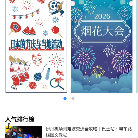
拥有日本现存最古老的西式高炉、被登录为世界
遗产的桥野铁矿。大海和山。 此外，舞虎、舞
鹿等当地表演艺术在该地区很受欢迎，您可以在
活动和节日中体验世代相传的传统。 【南方名
胜】 大船渡市有可以欣赏里亚海岸线多样风景
的“五石海岸”，陆前高田市有宣传海啸受害事
实和教训的“东日本大地震海啸历史馆”，住田
市有镇上有日本最大的景点之一，有许多地方可
以体验该地区独特的自然和文化，例如泷坎洞
（Takikan Cave），这是一个石灰岩洞穴，洞
内有瀑布。 在这里，您可以享受雄伟自然的恩
赐，同时也可以学习与自然威胁共存的智慧和教
训。 我们期待在那里见到您。
人气排行榜
伊丹机场到难波交通全攻略｜巴士站・电车路
线图文教程