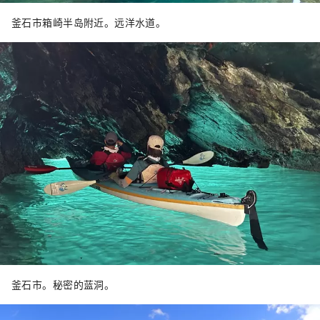
釜石市箱崎半岛附近。远洋水道。
釜石市。秘密的蓝洞。