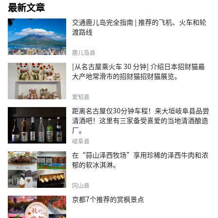
最新文章
交通鹿儿岛完全指南 | 推荐的飞机、火车和轮
渡路线
鹿儿岛县
[从名古屋乘火车 30 分钟] 介绍日本招财猫最
大产地常滑市的招财猫招财猫展览。
爱知县
距离名古屋仅30分钟车程！来大垣岐阜县品尝
清酒吧！这里有三家备受喜爱的当地清酒酿造
厂。
岐阜县
在“蒜山泽西牧场”享用珍稀的泽西牛肉和浓
郁的软冰淇淋。
冈山县
京都7个推荐的赏枫景点