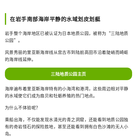
坏，但在世界各地的支持下，该地区已走上恢
复之路。 我们还大力开展防灾教育，维护地震
灾害遗迹和民俗设施。您可以在导游的带领下
在岩手南部海岸平静的水域划皮划艇
漫步，体验重建的历史。 【北方著名景点】 位
于田野畑村的北山崎、日本三大石灰岩洞穴之
岩手整个海岸地区已被认证为日本地质公园，被称为“三陆地质
一的龙泉洞、以及被誉为宫古市净土的纯白石
公园”。
海岸净土贺。山田镇拥有壮丽的景色，包括漂
浮在平静海湾中的大岛（俗称荷兰岛）和小岛
风景秀丽的里亚斯海岸线从宫古市到陆前高田市沿着陡峭而崎岖
（小岛）。三陆铁路是游览该地区的最佳方
的海岸线延伸。
式。乘坐普通列车时，您可以欣赏车窗外的风
景。 [中部的名胜] 大槌町拥有被町民昵称为
三陆地质公园主页
“葫芦岛”的蓬莱岛，釜石市则拥有日本现存
最古老的西式高炉、被登录为世界遗产的桥野
海岸遍布着里亚斯海岸特有的小海湾和港湾，这些周边相对平静
铁矿。大海和山。 此外，舞虎、舞鹿等当地表
的水域使它们成为扇贝和牡蛎养殖的热门地点。
演艺术在该地区很受欢迎，您可以在活动和节
日中体验世代相传的传统。 【南方名胜】 大船
为什么不体验呢？
渡市有可以欣赏里亚海岸线多样风景的“五石
乘船出海，不仅能发现水清光的青之洞窟，还能看到地质公园独
海岸”，陆前高田市有宣传海啸受害事实和教
有的奇岩怪石的探险胜地，甚至还能看到拥有白色沙滩的无人小
训的“东日本大地震海啸历史馆”，住田市有
岛。
镇上有日本最大的景点之一，有许多地方可以