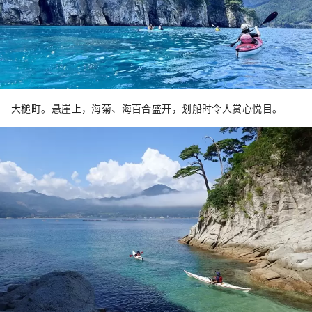
大槌町。悬崖上，海菊、海百合盛开，划船时令人赏心悦目。