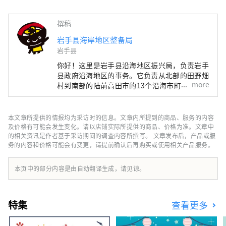
撰稿
岩手县海岸地区整备局
岩手县
你好！这里是岩手县沿海地区振兴局，负责岩手
县政府沿海地区的事务。它负责从北部的田野畑
more
村到南部的陆前高田市的13个沿海市町村。
2011年3月11日，东日本大地震引发的巨大海啸
袭击了该地区。 尽管该地区遭受严重破坏，但
在世界各地的支持下，该地区已走上恢复之路。
本文章所提供的情报均为采访时的信息。文章内所提到的商品、服务的内容
我们还大力开展防灾教育，维护地震灾害遗迹和
及价格有可能会发生变化。请以店铺实际所提供的商品、价格为准。文章中
民俗设施。您可以在导游的带领下漫步，体验重
的相关资讯是作者基于采访期间的调查内容所撰写。 文章发布后，产品或服
务的内容和价格可能会有变更，请提前确认后再购买或使用相关产品服务。
建的历史。 【北方著名景点】 位于田野畑村的
北山崎、日本三大石灰岩洞穴之一的龙泉洞、以
及被誉为宫古市净土的纯白石海岸净土贺。山田
本页中的部分内容是由自动翻译生成，请见谅。
镇拥有壮丽的景色，包括漂浮在平静海湾中的大
岛（俗称荷兰岛）和小岛（小岛）。三陆铁路是
游览该地区的最佳方式。乘坐普通列车时，您可
特集
查看更多
以欣赏车窗外的风景。 [中部的名胜] 大槌町拥
有被町民昵称为“葫芦岛”的蓬莱岛，釜石市则