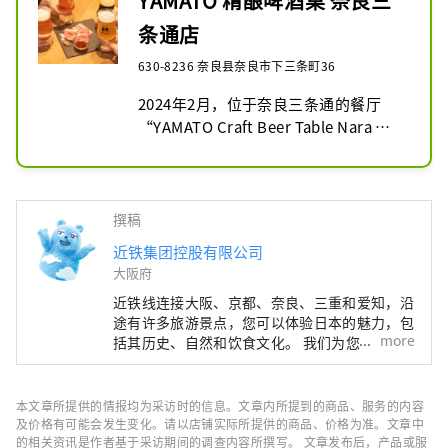
YAMATO 精酿啤酒桌 奈良三
条通店
630-8236 奈良县奈良市下三条町36
2024年2月，位于奈良三条通的餐厅
“YAMATO Craft Beer Table Nara 
Sanjo Dori”开业，您可以在这里享用
精酿啤酒。

我们常备有来自全国各地的10多种生精
酿啤酒，其中包括原味精酿啤酒。我们
撰稿
还提供精心挑选的完整菜单。
近铁集团控股有限公司
大阪府
近铁线连接大阪、京都、奈良、三重和爱知，沿
途有许多旅游景点，您可以体验日本的魅力，包
more
括其历史、自然和饮食文化。 我们为您提供近
铁铁路沿线旅行的实用信息，包括沿线观光景
点、推荐餐厅和酒店，以及有用的旅行提示。
封面照片展示的是三重县的阿戈湾。阿戈湾素有
本文章所提供的情报均为采访时的信息。文章内所提到的商品、服务的内容
“珍珠之乡”的美誉，拥有众多岛屿，景色宁静
及价格有可能会发生变化。请以店铺实际所提供的商品、价格为准。文章中
优美，是理想的游船目的地。
的相关资讯是作者基于采访期间的调查内容所撰写。 文章发布后，产品或服