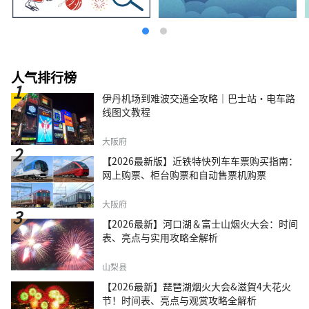
人气排行榜
伊丹机场到难波交通全攻略｜巴士站・电车路
线图文教程
大阪府
【2026最新版】近铁特快列车车票购买指南：
网上购票、柜台购票和自动售票机购票
大阪府
【2026最新】河口湖＆富士山烟火大会：时间
表、亮点与实用攻略全解析
山梨县
【2026最新】琵琶湖烟火大会&滋賀4大花火
节！时间表、亮点与观赏攻略全解析