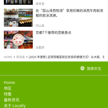
岐阜县
在“蒜山泽西牧场”享用珍稀的泽西牛肉和浓
郁的软冰淇淋。
冈山县
京都7个推荐的赏枫景点
京都府
HOME
奈良县
[2025 年更新] 近铁铁路是前往奈良的便捷方式！从大阪、
简体中文
language
Home
地区
特集
最新资讯
关于 Locally