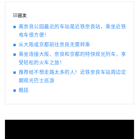
屿，景色宁静优美，是理想的游船目的地。
目次
离奈良公园最近的车站是近铁奈良站，乘坐近铁
电车很方便！
从大阪或京都前往奈良无需转乘
乘坐连接大阪、奈良和京都的特快观光列车，享
受轻松的火车之旅！
推荐给不想走路太多的人！近铁奈良车站周边定
期观光巴士巡游
概括