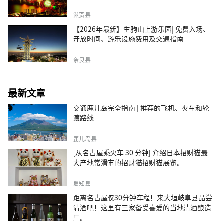
滋贺县
【2026年最新】生驹山上游乐园| 免费入场、
开放时间、游乐设施费用及交通指南
奈良县
最新文章
交通鹿儿岛完全指南 | 推荐的飞机、火车和轮
渡路线
鹿儿岛县
[从名古屋乘火车 30 分钟] 介绍日本招财猫最
大产地常滑市的招财猫招财猫展览。
爱知县
距离名古屋仅30分钟车程！来大垣岐阜县品尝
清酒吧！这里有三家备受喜爱的当地清酒酿造
厂。