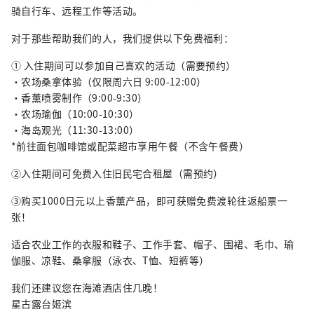
骑自行车、远程工作等活动。
对于那些帮助我们的人，我们提供以下免费福利：
① 入住期间可以参加自己喜欢的活动（需要预约）
・农场桑拿体验（仅限周六日 9:00-12:00）
・香薰喷雾制作（9:00-9:30）
・农场瑜伽（10:00-10:30）
・海岛观光（11:30-13:00）
*前往面包咖啡馆或配菜超市享用午餐（不含午餐费）
②入住期间可免费入住旧民宅合租屋（需预约）
③购买1000日元以上香薰产品，即可获赠免费渡轮往返船票一
张！
适合农业工作的衣服和鞋子、工作手套、帽子、围裙、毛巾、瑜
伽服、凉鞋、桑拿服（泳衣、T恤、短裤等）
我们还建议您在海滩酒店住几晚！
星古露台姬滨