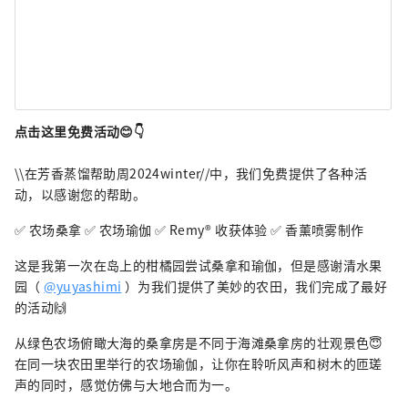
点击这里免费活动😊👇
\\在芳香蒸馏帮助周2024winter//中，我们免费提供了各种活
动，以感谢您的帮助。
✅ 农场桑拿 ✅ 农场瑜伽 ✅ Remy®︎ 收获体验 ✅ 香薰喷雾制作
这是我第一次在岛上的柑橘园尝试桑拿和瑜伽，但是感谢清水果
园（
@yuyashimi
）为我们提供了美妙的农田，我们完成了最好
的活动🙌
从绿色农场俯瞰大海的桑拿房是不同于海滩桑拿房的壮观景色😇
在同一块农田里举行的农场瑜伽，让你在聆听风声和树木的匝瑳
声的同时，感觉仿佛与大地合而为一。