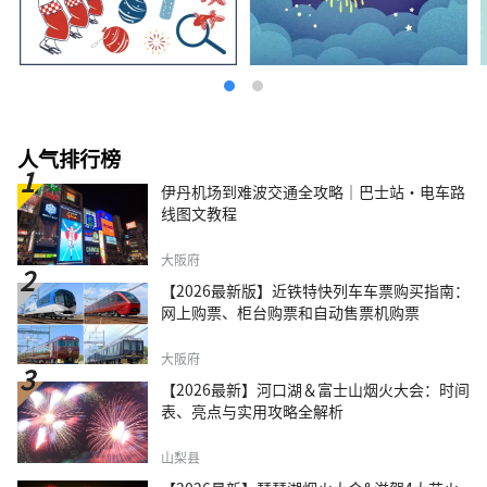
人气排行榜
伊丹机场到难波交通全攻略｜巴士站・电车路
线图文教程
大阪府
【2026最新版】近铁特快列车车票购买指南：
网上购票、柜台购票和自动售票机购票
大阪府
【2026最新】河口湖＆富士山烟火大会：时间
表、亮点与实用攻略全解析
山梨县