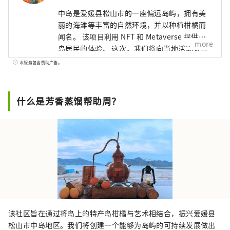
中岛是爱媛县松山市的一座偏远岛屿，拥有美
丽的海滩等丰富的自然环境，并以种植柑橘而
闻名。 该项目利用 NFT 和 Metaverse 提供中
more
岛居民的体验。 这次，我们将向当地活动参与
者和社区活动贡献者分发🍊Meta中岛居民卡
本服务包含赞助广告。
NFT🍊。 我们将继续提供浓缩中岛魅力的机
会，例如使用当地采摘的柑橘进行芳香蒸馏体
验，以及使用自己蒸馏的蒸馏水进行桑拿
什么是芳香蒸馏帮助周？
Louryu体验。 让我们作为元中岛的居民，线上
线下一起努力吧！ 元中岛社区：
https://discord.com/invite/bgUrmXGm6d
官方网站：https://meta-iyokanjima.net
该社区旨在通过将岛上的特产岛柑橘与艺术相结合，振兴爱媛县
松山市中岛地区。我们将创建一个能够为岛屿的可持续发展做出