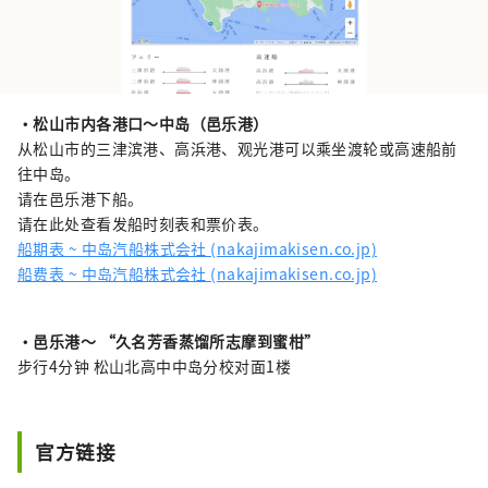
・松山市内各港口～中岛（邑乐港）
从松山市的三津滨港、高浜港、观光港可以乘坐渡轮或高速船前
往中岛。
请在邑乐港下船。
请在此处查看发船时刻表和票价表。
船期表 ~ 中岛汽船株式会社 (nakajimakisen.co.jp)
船费表 ~ 中岛汽船株式会社 (nakajimakisen.co.jp)
・
邑乐港～
“久名芳香蒸馏所志摩到蜜柑”
步行4分钟 松山北高中中岛分校对面1楼
官方链接