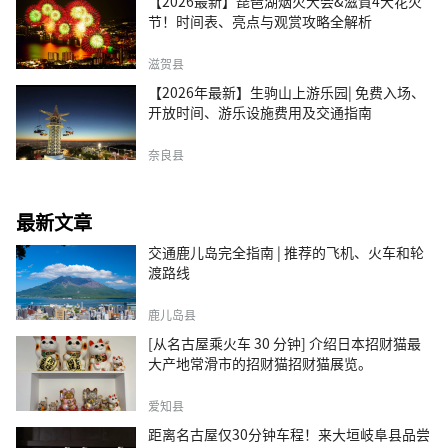
【2026最新】琵琶湖烟火大会&滋賀4大花火
节！时间表、亮点与观赏攻略全解析
滋贺县
【2026年最新】生驹山上游乐园| 免费入场、
开放时间、游乐设施费用及交通指南
奈良县
最新文章
交通鹿儿岛完全指南 | 推荐的飞机、火车和轮
渡路线
鹿儿岛县
[从名古屋乘火车 30 分钟] 介绍日本招财猫最
大产地常滑市的招财猫招财猫展览。
爱知县
距离名古屋仅30分钟车程！来大垣岐阜县品尝