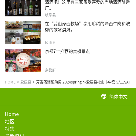
清酒吧！这里有三家备受喜爱的当地清酒酿造
厂。
岐阜县
在“蒜山泽西牧场”享用珍稀的泽西牛肉和浓
郁的软冰淇淋。
冈山县
京都7个推荐的赏枫景点
京都府
HOME
爱媛县
芳香蒸馏帮助周 2024spring ～爱媛县松山市中岛 5/11SAT ～ 1
简体中文
language
Home
地区
特集
最新资讯