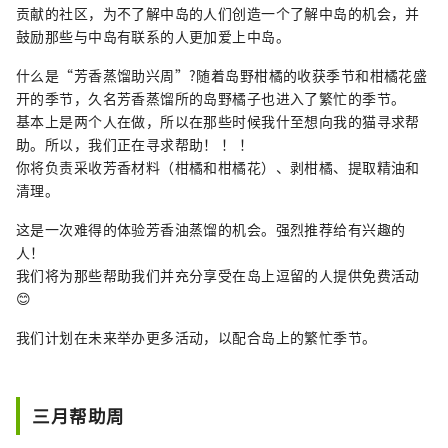
贡献的社区，为不了解中岛的人们创造一个了解中岛的机会，并
鼓励那些与中岛有联系的人更加爱上中岛。
什么是“芳香蒸馏助兴周”?随着岛野柑橘的收获季节和柑橘花盛
开的季节，久名芳香蒸馏所的岛野橘子也进入了繁忙的季节。
基本上是两个人在做，所以在那些时候我什至想向我的猫寻求帮
助。所以，我们正在寻求帮助！ ！ ！
你将负责采收芳香材料（柑橘和柑橘花）、剥柑橘、提取精油和
清理。
这是一次难得的体验芳香油蒸馏的机会。强烈推荐给有兴趣的
人！
我们将为那些帮助我们并充分享受在岛上逗留的人提供免费活动
😊
我们计划在未来举办更多活动，以配合岛上的繁忙季节。
三月帮助周