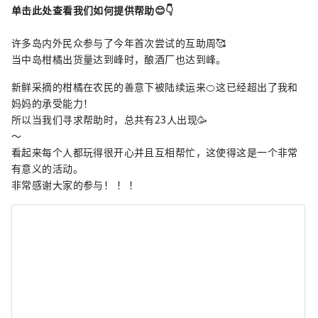
单击此处查看我们如何提供帮助😊👇
许多岛内外民众参与了今年首次尝试的互助周🥰
当中岛柑橘出货量达到峰时，酿酒厂也达到峰。
新鲜采摘的柑橘在农民的善意下被陆续运来🍊这已经超出了我和
妈妈的承受能力！
所以当我们寻求帮助时，总共有23人出现🥳
～
看起来每个人都玩得很开心并且互相帮忙，这使得这是一个非常
有意义的活动。
非常感谢大家的参与！ ！ ！