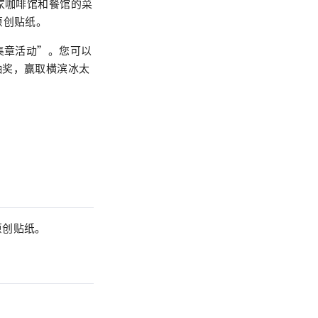
16家咖啡馆和餐馆的菜
原创贴纸。
集章活动”。您可以
抽奖，赢取横滨冰太
原创贴纸。