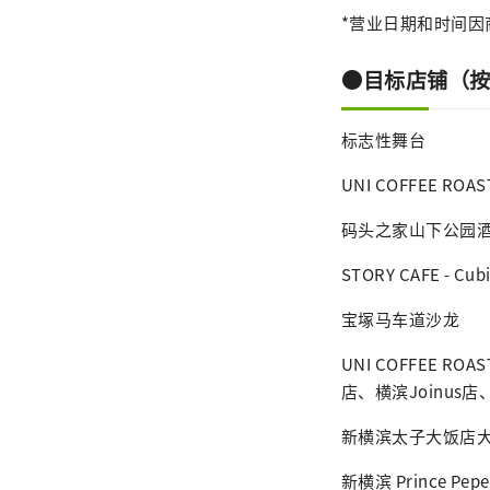
*营业日期和时间
●目标店铺（
标志性舞台
UNI COFFEE RO
码头之家山下公园
STORY CAFE - Cu
宝塚马车道沙龙
UNI COFFEE
店、横滨Joinus
新横滨太子大饭店大堂
新横滨 Prince Pepe