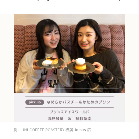
例：UNI COFFEE ROASTERY 横滨 Joinus 店