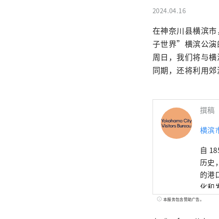
2024.04.16
在神奈川县横滨市，作
子世界”横滨公演的合
周日，我们将与横
同期，还将利用郊
撰稿
横滨
自 
历史
的港
化和
座令
本服务包含赞助广告。