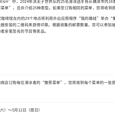
aboration”中，2024年冰太子世界队的25名滑冰选手将从横滨市内
荐菜单”，总共介绍25种类型。如果您订购相同的菜单，您将收到
家咖啡馆在内的29个地点将利用外出应用程序“我的路线”举办“
设施安装的二维码来获得印章。根据收集的邮票数量，您可以参加
演者亲笔签名的节目等奖品。
的商店订购每位滑冰者的“推荐菜单”，您将收到每个菜单的一张
（周六）～5月12日（周日）