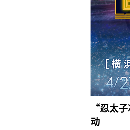
“忍太子
动