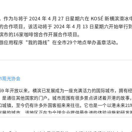
为与将于 2024 年 4 月 27 日星期六在 KOSÉ 新横滨
作项目，该活动将于 2024 年 4 月 13 日星期六开始举行到
滨市的16家咖啡馆合作开展合作项目。

游应用程序“我的路线”在全市29个地点举办盖章活动。
市观光协会
1859 年开放以来，横滨已发展成为一座充满活力的国际城市，拥有
，是通往其他国家的门户。城市周围有很多景点讲述着开港的故事
口城镇，至今仍有许多外国客船来来往往。它也是一个以港未来21
发展的城市，该地区正在为全球企业提供最先进的体验设施和研发
人兴奋的城市，它融合了精致的城市滨水区和田园诗般的绿色郊区