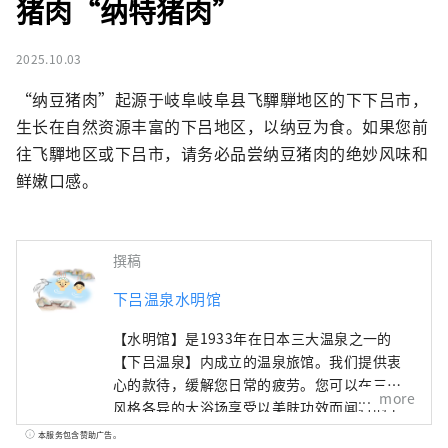
猪肉“纳特猪肉”
2025.10.03
“纳豆猪肉”起源于岐阜岐阜县飞驒騨地区的下下吕市，
生长在自然资源丰富的下吕地区，以纳豆为食。如果您前
往飞驒地区或下吕市，请务必品尝纳豆猪肉的绝妙风味和
鲜嫩口感。
撰稿
下吕温泉水明馆
【水明馆】是1933年在日本三大温泉之一的
【下吕温泉】内成立的温泉旅馆。我们提供衷
心的款待，缓解您日常的疲劳。您可以在三个
more
风格各异的大浴场享受以美肤功效而闻名的下
吕温泉。请尽情享受俯瞰下吕温泉街和飞驒山
本服务包含赞助广告。