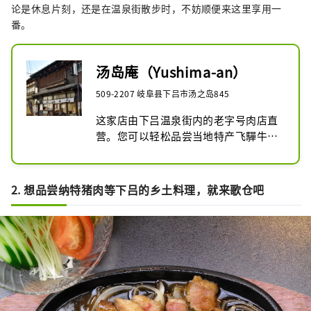
论是休息片刻，还是在温泉街散步时，不妨顺便来这里享用一
番。
汤岛庵（Yushima-an）
509-2207 岐阜县下吕市汤之岛845
这家店由下吕温泉街内的老字号肉店直
营。您可以轻松品尝当地特产飞驒牛和
纳豆喰猪的握寿司。不仅有握寿司，还
提供作为肉店独有的优质肉品。
2. 想品尝纳特猪肉等下吕的乡土料理，就来歌仓吧