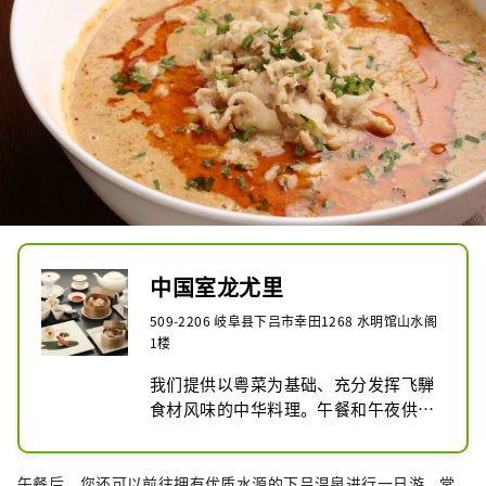
浴池。
中国室龙尤里
509-2206 岐阜县下吕市幸田1268 水明馆山水阁
1楼
我们提供以粤菜为基础、充分发挥飞騨
食材风味的中华料理。午餐和午夜供应
使用当地特产纳德猪肉制成的原创面
条。
午餐后，您还可以前往拥有优质水源的下吕温泉进行一日游。堂