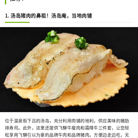
1. 汤岛猪肉的鼻祖！汤岛庵，当地肉铺
位于温泉街下吕的汤岛，充分利用肉铺的地利，供应美味的猪肋
排寿司。此外，这里还提供飞騨牛瘦肉和霜降牛三件套，让您轻
松享用飞騨引以为豪的品牌牛肉和品牌猪肉。方便边走边吃，无