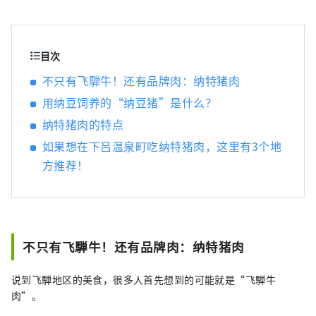
脉的展望大浴场、散发着丝柏香气的桑拿大浴
场、带有室内浴池的露天浴池，让您仿佛在泡
温泉一样。作为重视日本文化的博物馆，我们
还展示了日本庭园、正宗的能舞台、茶室等著
目次
名艺术家的艺术作品。 我们还设有游泳池、健
不只有飞騨牛！还有品牌肉：纳特猪肉
身房、美容院和酒吧。 晚餐有日式怀石料理、
用纳豆饲养的“纳豆猪”是什么？
法式、中式三种选择。 还有可以品尝飞騨名产
“飞驒牛”的套餐。 除了入住可以感受到日本
纳特猪肉的特点
传统的日式客房外，我们还提供带床的客房。
如果想在下吕温泉町吃纳特猪肉，这里有3个地
来自其他国家的客人也可以感到安全和放松。
方推荐！
请您在老字号日式旅馆【水明馆】的热情款待
中度过一段幸福的时光。
不只有飞騨牛！还有品牌肉：纳特猪肉
说到飞騨地区的美食，很多人首先想到的可能就是“飞騨牛
肉”。