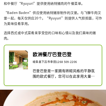
和中餐厅“Ryuyuri”提供使用纳特猪肉的午餐菜单。
“Baden Baden”供应使用纳特猪排制作的汉堡。与飞騨牛肉汉
堡一起，每天仅供应20个。“Ryuyuri”则提供人气担担面，可作
为美味佳肴享用。
选择西式或中式菜肴来享受您的口味和心情以及我们美味的猪
肉。
欧洲餐厅巴登巴登
岐阜县下吕市幸田1268 509-2206
巴登巴登是一家拥有砖砌风格的平静氛
围的欧式餐厅，您可以在此享用大量使
用飞騨食材烹制的菜肴。午餐的飞驒牛
肉汉堡和当地特产炸猪排汉堡都是人气
菜单，每天仅限20份。我们还提供全套
法语午餐课程。此外，在餐厅用餐的顾
客还可以享受下吕温泉水明馆的一日游