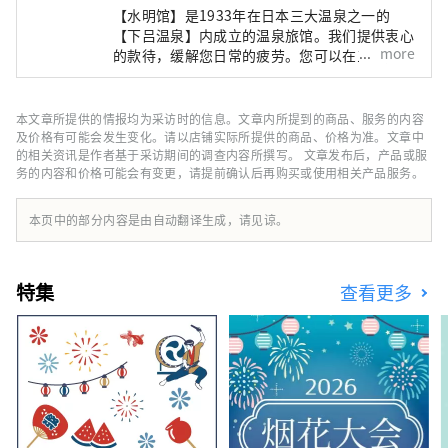
【水明馆】是1933年在日本三大温泉之一的
【下吕温泉】内成立的温泉旅馆。我们提供衷心
more
的款待，缓解您日常的疲劳。您可以在三个风格
各异的大浴场享受以美肤功效而闻名的下吕温
泉。请尽情享受俯瞰下吕温泉街和飞驒山脉的展
望大浴场、散发着丝柏香气的桑拿大浴场、带有
本文章所提供的情报均为采访时的信息。文章内所提到的商品、服务的内容
室内浴池的露天浴池，让您仿佛在泡温泉一样。
及价格有可能会发生变化。请以店铺实际所提供的商品、价格为准。文章中
作为重视日本文化的博物馆，我们还展示了日本
的相关资讯是作者基于采访期间的调查内容所撰写。 文章发布后，产品或服
务的内容和价格可能会有变更，请提前确认后再购买或使用相关产品服务。
庭园、正宗的能舞台、茶室等著名艺术家的艺术
作品。 我们还设有游泳池、健身房、美容院和
酒吧。 晚餐有日式怀石料理、法式、中式三种
本页中的部分内容是由自动翻译生成，请见谅。
选择。 还有可以品尝飞騨名产“飞驒牛”的套
餐。 除了入住可以感受到日本传统的日式客房
外，我们还提供带床的客房。 来自其他国家的
特集
查看更多
客人也可以感到安全和放松。 请您在老字号日
式旅馆【水明馆】的热情款待中度过一段幸福的
时光。