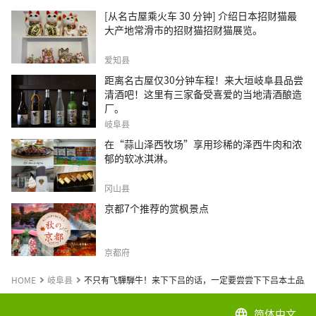
[从名古屋乘火车 30 分钟] 介绍日本招财猫最
大产地常滑市的招财猫招财猫展览。
爱知县
距离名古屋仅30分钟车程！来大垣岐阜县品尝
清酒吧！这里有三家备受喜爱的当地清酒酿造
厂。
岐阜县
在“蒜山泽西牧场”享用珍稀的泽西牛肉和浓
郁的软冰淇淋。
冈山县
京都7个推荐的赏枫景点
京都府
HOME
岐阜县
不只有飞驒騨牛！来下下吕的话，一定要尝尝下下吕本土品牌
简体中文
language