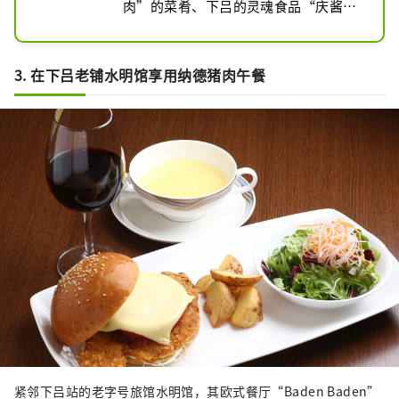
肉”的菜肴、下吕的灵魂食品“庆酱”
等，提供丰富的当地风味菜肴。

入口位于下吕市政府对面的便利店二
楼。
3. 在下吕老铺水明馆享用纳德猪肉午餐
紧邻下吕站的老字号旅馆水明馆，其欧式餐厅“Baden Baden”