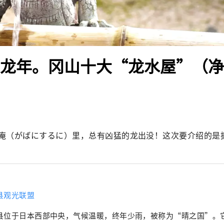
年是龙年。冈山十大“龙水屋”（
庵（がばにするに）里，总有凶猛的龙出没！这次要介绍的是
县观光联盟
县位于日本西部中央，气候温暖，终年少雨，被称为“晴之国”。