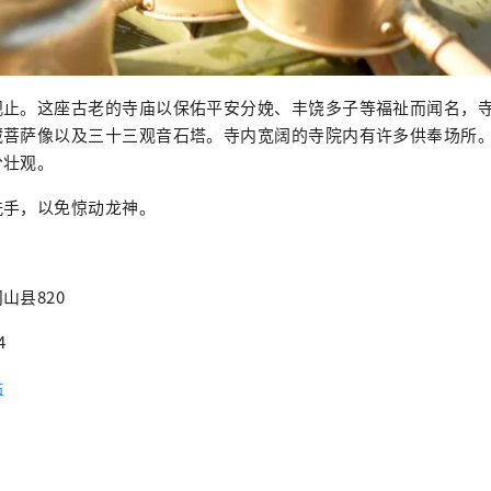
观止。这座古老的寺庙以保佑平安分娩、丰饶多子等福祉而闻名，
菩萨像以及三十三观音石塔。寺内宽阔的寺院内有许多供奉场所。
分壮观。
洗手，以免惊动龙神。
山县820
4
站