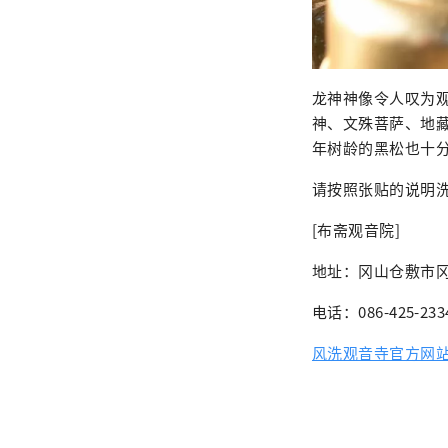
龙神神像令人叹为
神、文殊菩萨、地藏
年树龄的黑松也十
请按照张贴的说明
[布斋观音院]
地址：冈山仓敷市冈
电话：086-425-233
风洗观音寺官方网