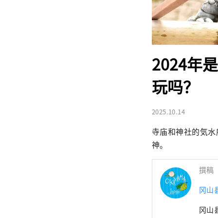
2024
玩吗？
2025.10.14
寺庙和神社的気水
神。
撰稿
冈山
冈山