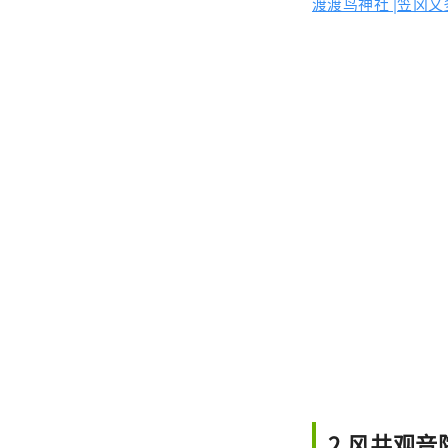
渡渡鸟神社 |笠冈
2.风井观音