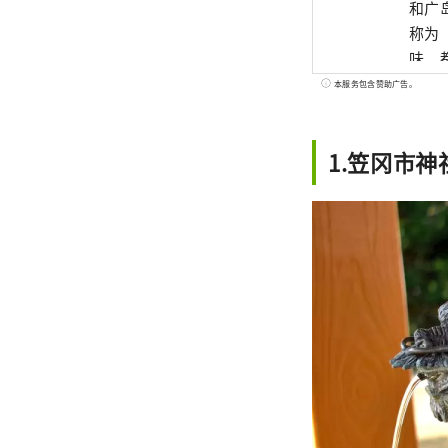
和广
称为
味，都
世界
本服务包含赞助广告。
艺术
1.笠冈市神