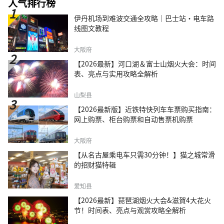
人气排行榜
伊丹机场到难波交通全攻略｜巴士站・电车路
线图文教程
大阪府
【2026最新】河口湖＆富士山烟火大会：时间
表、亮点与实用攻略全解析
山梨县
【2026最新版】近铁特快列车车票购买指南：
网上购票、柜台购票和自动售票机购票
大阪府
【从名古屋乘电车只需30分钟！】猫之城常滑
的招财猫特辑
爱知县
【2026最新】琵琶湖烟火大会&滋賀4大花火
节！时间表、亮点与观赏攻略全解析