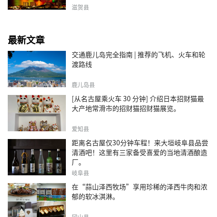
滋贺县
最新文章
交通鹿儿岛完全指南 | 推荐的飞机、火车和轮
渡路线
鹿儿岛县
[从名古屋乘火车 30 分钟] 介绍日本招财猫最
大产地常滑市的招财猫招财猫展览。
爱知县
距离名古屋仅30分钟车程！来大垣岐阜县品尝
清酒吧！这里有三家备受喜爱的当地清酒酿造
厂。
岐阜县
在“蒜山泽西牧场”享用珍稀的泽西牛肉和浓
郁的软冰淇淋。
冈山县