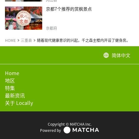
京都7个推荐的赏枫景点
京都府
HOME
三重县
随着现代健康意识的兴起，千之森主楼内开设了健身房。
简体中文
language
Home
地区
特集
最新资讯
关于 Locally
Copyright © MATCHA Inc.
Powered by