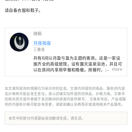
请自备衣服和鞋子。
撰稿
月夜夜座
三重县
共有6间以月盈亏盈为主题的客房。这是一家设
施齐全的高级旅馆，设有露天温泉浴池，并且可
more
以在房间内享用早餐和晚餐。用餐时，您可以享
用使用松阪牛和伊势龙虾等大量伊势志摩食材的
怀石料理。
本文章所提供的情报均为采访时的信息。文章内所提到的商品、服务的内容
及价格有可能会发生变化。请以店铺实际所提供的商品、价格为准。文章中
的相关资讯是作者基于采访期间的调查内容所撰写。 文章发布后，产品或服
务的内容和价格可能会有变更，请提前确认后再购买或使用相关产品服务。
本页中的部分内容是由自动翻译生成，请见谅。