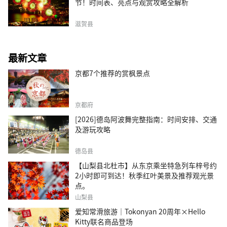
节！时间表、亮点与观赏攻略全解析
滋贺县
最新文章
京都7个推荐的赏枫景点
京都府
[2026]德岛阿波舞完整指南：时间安排、交通
及游玩攻略
德岛县
【山梨县北杜市】从东京乘坐特急列车梓号约
2小时即可到达！秋季红叶美景及推荐观光景
点。
山梨县
爱知常滑旅游｜Tokonyan 20周年×Hello
Kitty联名商品登场