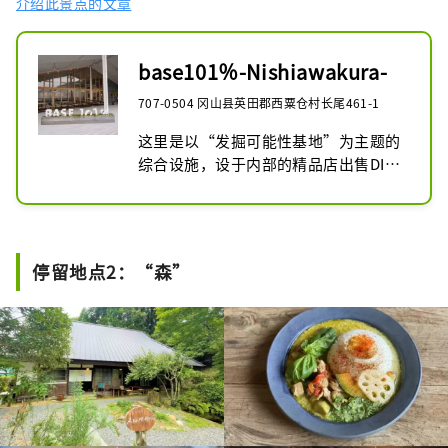
介绍此景点的文章
base101％-Nishiawakura-
707-0504 冈山县英田郡西粟仓村长尾461-1
这里是以“发掘可能性基地”为主题的
综合设施，设于内部的精品店出售DIY
用的特价木材和当地优良特产品，餐厅
和咖啡店是由部分木材加工厂改装而
成。除了可以购买当地工艺师的作品和
讲究的食材以外，还可在餐厅品尝到自
停留地点2：“森”
家制新鲜野味和蔬菜。还有西粟仓村产
100%牛奶制作的无添加冰淇淋、华夫
饼等甜品。另外，每年1月至5月可以去
邻近的大棚体验摘草莓。