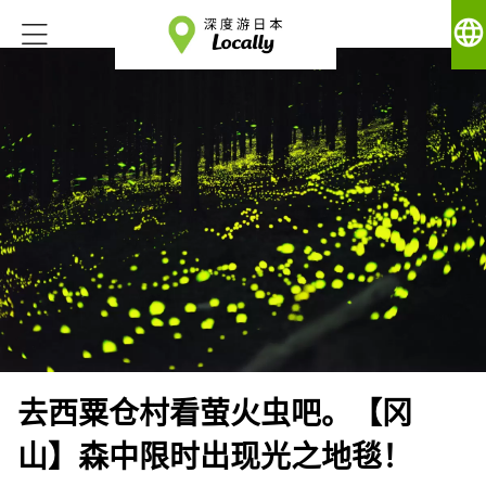
language
去西粟仓村看萤火虫吧。【冈
山】森中限时出现光之地毯！