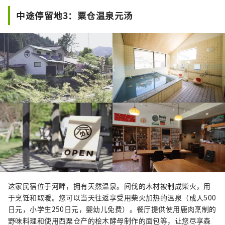
中途停留地3：粟仓温泉元汤
这家民宿位于河畔，拥有天然温泉。间伐的木材被制成柴火，用
于烹饪和取暖。您可以当天往返享受用柴火加热的温泉（成人500
日元，小学生250日元，婴幼儿免费）。餐厅提供使用鹿肉烹制的
野味料理和使用西粟仓产的桧木酵母制作的面包等，让您尽享森