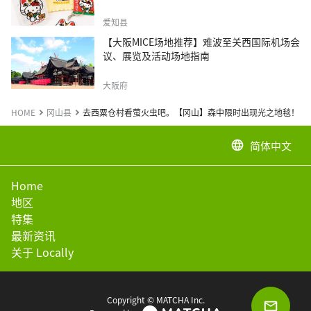
爱知县
【大阪MICE场地推荐】难波至关西国际机场会
议、展览及活动场地指南
大阪府
HOME
冈山县
去西粟仓村看萤火虫吧。【冈山】森中限时出现光之地毯！
简体中文
language
Home
地区
特集
最新资讯
关于 Locally
Copyright © MATCHA Inc.