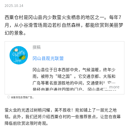
2025.10.14
西粟仓村是冈山县内少数萤火虫栖息的地区之一。每年7
月，从小谷滑雪场周边若杉自然森林，都能欣赏到美丽梦
幻的景象。
撰稿
冈山县观光联盟
冈山县位于日本西部中央，气候温暖，终年少
雨，被称为“晴之国”。它交通京都、大阪和
广岛等著名旅游胜地的中间，交通便利！它也
more
是经由濑户通往四国的门户。 冈山县也被称为
“水果冈山”，在濑户内温暖的气候下，阳光
本服务包含赞助广告。
照射的水果，无论甜度、香气还是风味，都是
最高品质的。 您可以品尝白桃、麝香葡萄、先
萤火虫的光透过树梢闪耀，美不胜收！宛如铺上了一层光之地
锋葡萄等时令水果！ 冈山还拥有世界级的旅游
毯。此外，我们还将介绍西粟仓村的一些推荐景点，让您在夜幕
景点，包括冈山城、日本三大名园之一的冈山
降临前欣赏这限时奇观。