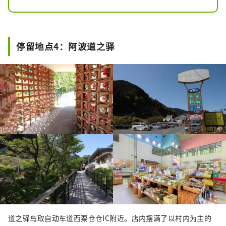
伐木材被制成木柴，用于膳食、取暖和
泡温泉。您还可以品尝到用村里猎人捕
获的鹿肉制成的野味菜肴、用村里的柏
树制成的柏树面包以及柏树啤酒等，只
停留地点4：阿波道之驿
有在这里才能品尝到的充满森林恩惠的
美食。浴池里飘浮着一棵树，它不仅仅
是浴盐，还有西粟仓丝柏的香味。
道之驿鸟取自动车道西粟仓仓IC附近。店内摆满了以村内为主的