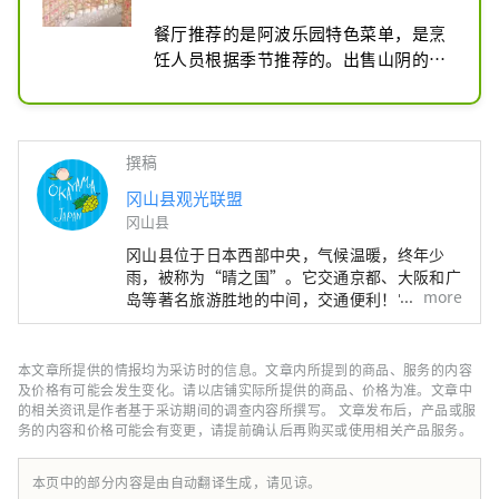
餐厅推荐的是阿波乐园特色菜单，是烹
饪人员根据季节推荐的。出售山阴的名
点子、冈山的名点子、地方特产、手工
制品等各种土特产。
撰稿
冈山县观光联盟
冈山县
冈山县位于日本西部中央，气候温暖，终年少
雨，被称为“晴之国”。它交通京都、大阪和广
more
岛等著名旅游胜地的中间，交通便利！它也是经
由濑户通往四国的门户。 冈山县也被称为“水
果冈山”，在濑户内温暖的气候下，阳光照射的
水果，无论甜度、香气还是风味，都是最高品质
本文章所提供的情报均为采访时的信息。文章内所提到的商品、服务的内容
的。 您可以品尝白桃、麝香葡萄、先锋葡萄等
及价格有可能会发生变化。请以店铺实际所提供的商品、价格为准。文章中
时令水果！ 冈山还拥有世界级的旅游景点，包
的相关资讯是作者基于采访期间的调查内容所撰写。 文章发布后，产品或服
务的内容和价格可能会有变更，请提前确认后再购买或使用相关产品服务。
括冈山城、日本三大名园之一的冈山后乐园以及
拥有历史、文化和艺术的仓敷美观地区！
本页中的部分内容是由自动翻译生成，请见谅。