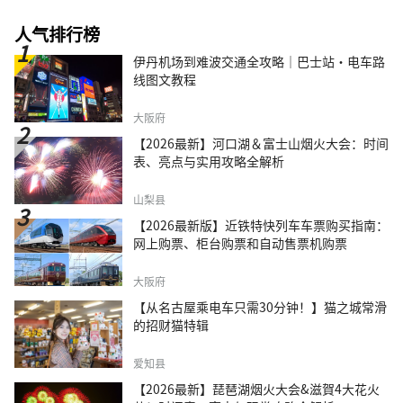
人气排行榜
伊丹机场到难波交通全攻略｜巴士站・电车路
线图文教程
大阪府
【2026最新】河口湖＆富士山烟火大会：时间
表、亮点与实用攻略全解析
山梨县
【2026最新版】近铁特快列车车票购买指南：
网上购票、柜台购票和自动售票机购票
大阪府
【从名古屋乘电车只需30分钟！】猫之城常滑
的招财猫特辑
爱知县
【2026最新】琵琶湖烟火大会&滋賀4大花火