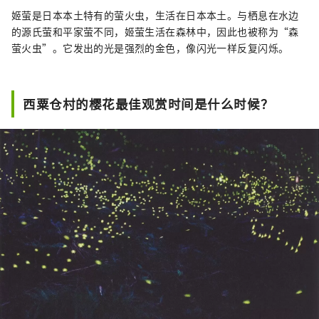
姬萤是日本本土特有的萤火虫，生活在日本本土。与栖息在水边
的源氏萤和平家萤不同，姬萤生活在森林中，因此也被称为“森
萤火虫”。它发出的光是强烈的金色，像闪光一样反复闪烁。
西粟仓村的樱花最佳观赏时间是什么时候？