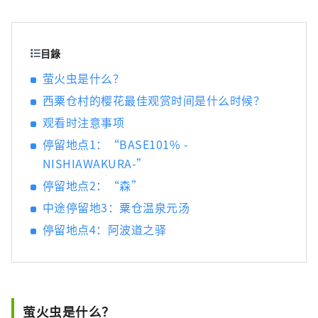
后乐园以及拥有历史、文化和艺术的仓敷美观
地区！
目錄
萤火虫是什么？
西粟仓村的樱花最佳观赏时间是什么时候？
观看时注意事项
停留地点1：“BASE101% -
NISHIAWAKURA-”
停留地点2：“森”
中途停留地3：粟仓温泉元汤
停留地点4：阿波道之驿
萤火虫是什么？