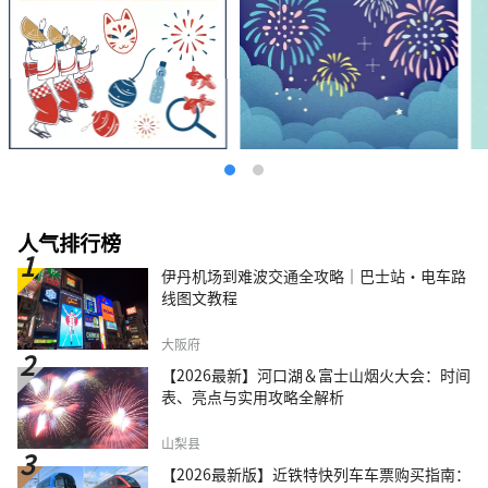
人气排行榜
伊丹机场到难波交通全攻略｜巴士站・电车路
线图文教程
大阪府
【2026最新】河口湖＆富士山烟火大会：时间
表、亮点与实用攻略全解析
山梨县
【2026最新版】近铁特快列车车票购买指南：