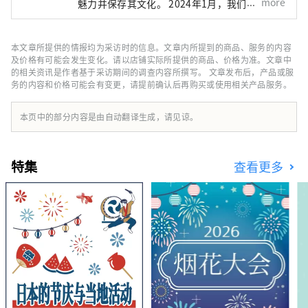
more
魅力并保存其文化。 2024年1月，我们将发布
神津岛旅游应用程序“Marutto！ 神津岛 ”！
这款应用程序提供两项全新旅游体验：一是让您
在出行前了解神津岛的“神津岛岛双六”，二是
本文章所提供的情报均为采访时的信息。文章内所提到的商品、服务的内容
只有到过神津岛的人才能体验的“戏剧性语音导
及价格有可能会发生变化。请以店铺实际所提供的商品、价格为准。文章中
览”。当然，这款应用程序也提供英语版本。我
的相关资讯是作者基于采访期间的调查内容所撰写。 文章发布后，产品或服
务的内容和价格可能会有变更，请提前确认后再购买或使用相关产品服务。
们的目标是让不仅日本游客，而且海外游客也能
了解神津岛的真正魅力，并创造与岛上居民成为
朋友的机会。
本页中的部分内容是由自动翻译生成，请见谅。
特集
查看更多