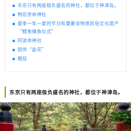
客，而且海外游客也能了解神津岛的真正魅
东京只有两座极负盛名的神社，都位于神津岛。
力，并创造与岛上居民成为朋友的机会。
物忌奈命神社
夏季一年一度的节日和重要非物质民俗文化遗产
“鲣鱼捕鱼仪式”
阿波命神社
提供“盐花”
概括
东京只有两座极负盛名的神社，都位于神津岛。