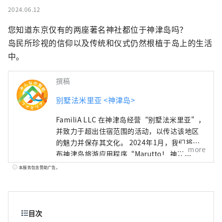
2024.06.12
您知道东京仅有的两座著名神社都位于神津岛吗？

岛民所珍视的信仰以及传统和仪式仍然根植于岛上的生活
中。
撰稿
别墅法米里亚 <神津岛>
FamiliA LLC 在神津岛经营“别墅法米里亚”，
并致力于超出住宿范围的活动，以传达该地区
的魅力并保存其文化。 2024年1月，我们将发
more
布神津岛旅游应用程序“Marutto！ 神津岛
”！ 这款应用程序提供两项全新旅游体验：一
本服务包含赞助广告。
是让您在出行前了解神津岛的“神津岛岛双
六”，二是只有到过神津岛的人才能体验的
“戏剧性语音导览”。当然，这款应用程序也
提供英语版本。我们的目标是让不仅日本游
目次