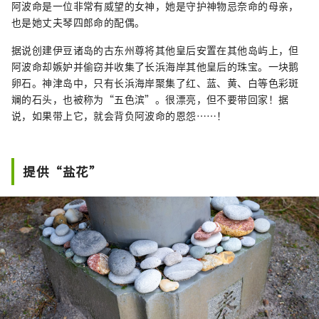
阿波命是一位非常有威望的女神，她是守护神物忌奈命的母亲，
也是她丈夫琴四郎命的配偶。
据说创建伊豆诸岛的古东州尊将其他皇后安置在其他岛屿上，但
阿波命却嫉妒并偷窃并收集了长浜海岸其他皇后的珠宝。一块鹅
卵石。神津岛中，只有长浜海岸聚集了红、蓝、黄、白等色彩斑
斓的石头，也被称为“五色滨”。很漂亮，但不要带回家！据
说，如果带上它，就会背负阿波命的恩怨……！
提供“盐花”