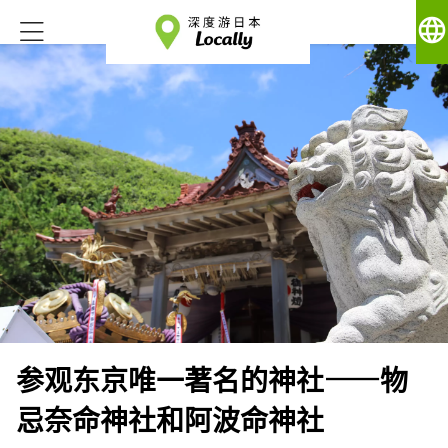
language
参观东京唯一著名的神社——物
忌奈命神社和阿波命神社