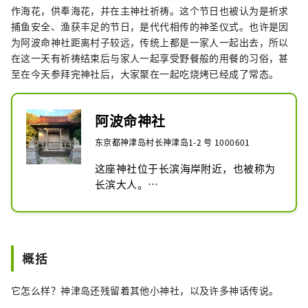
作海花，供奉海花，并在主神社祈祷。这个节日也被认为是祈求
捕鱼安全、渔获丰足的节日，是代代相传的神圣仪式。也许是因
为阿波命神社距离村子较远，传统上都是一家人一起出去，所以
在这一天有祈祷结束后与家人一起享受野餐般的用餐的习俗，甚
至在今天参拜完神社后，大家聚在一起吃烧烤已经成了常态。
阿波命神社
东京都神津岛村长神津岛1-2 号 1000601
这座神社位于长滨海岸附近，也被称为
长滨大人。

有从岸边捡起一块扁平的石头，将用海
水冲刷过的碎石放在上面，然后将其供
奉给鸟居的习俗。

常规祭典将于4月15日举行。
概括
它怎么样？神津岛还残留着其他小神社，以及许多神话传说。