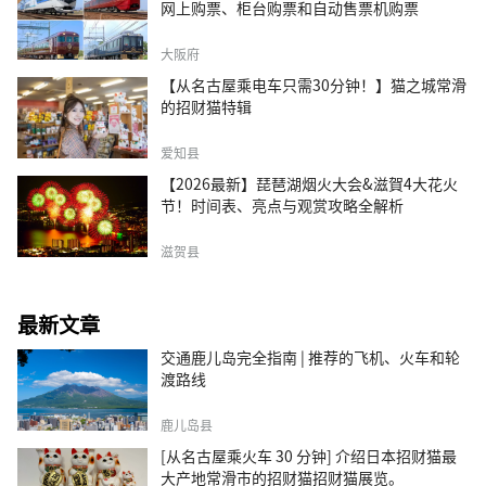
网上购票、柜台购票和自动售票机购票
大阪府
【从名古屋乘电车只需30分钟！】猫之城常滑
的招财猫特辑
爱知县
【2026最新】琵琶湖烟火大会&滋賀4大花火
节！时间表、亮点与观赏攻略全解析
滋贺县
最新文章
交通鹿儿岛完全指南 | 推荐的飞机、火车和轮
渡路线
鹿儿岛县
[从名古屋乘火车 30 分钟] 介绍日本招财猫最
大产地常滑市的招财猫招财猫展览。