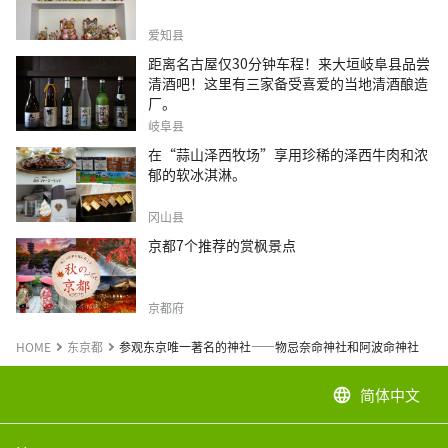
爱知县
距离名古屋仅30分钟车程！来大垣岐阜县品尝
清酒吧！这里有三家备受喜爱的当地清酒酿造
厂。
岐阜县
在“蒜山泽西牧场”享用珍稀的泽西牛肉和浓
郁的软冰淇淋。
冈山县
京都7个推荐的赏枫景点
京都府
HOME
东京都
参观东京唯一著名的神社——物忌奈命神社和阿波命神社
简体中文
language