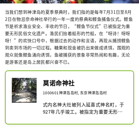
当我们想到神津岛的夏季祭典时，我们指的是每年7月31日至8月
2日在物忌奈命神社举行的一年一度的祭典和鲣鱼捕鱼仪式。鲣鱼
节是祈求渔业安全、丰收的节日，“鲣鱼节仪式”已被指定为重
要无形民俗文化遗产。渔民们抬着船形的竹船，在“呀诗！呀呀
呀！”的欢快口号中，根据过去的动作和言语，再现从捕捞鲣鱼
到卖到市场的一切过程。糖果和现金被扔出来做成诱饵，围观的
观众就像鲣鱼涌向诱饵，鱼被捕获的景象非常热闹和有趣，无论
是游客还是岛上居民都兴奋不已。
莫诺命神社
1000601神津岛岛村, 东京神津岛岛村
式内名神大社被列入延喜式神名町，于
927年几乎竣工。被指定为重要无形民
俗文化遗产的“神津岛鲣鱼捕鱼仪式”
在每年8月2日举行的祭典上举行。