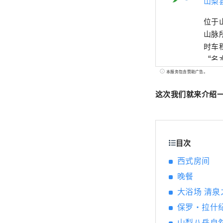
山梨
位于
山脉
时车
“名
好评
本服务包含赞助广告。
风光
这次我们就来介绍
目次
西式房间
晚餐
大浴场 清泉
保罗·拉什
山梨八岳自