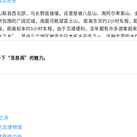
县北杜市
山梨县西北部，与长野县接壤。这里是被八岳山、南阿尔卑斯山、金风
所包围的广阔区域，南面可眺望富士山。 距离东京约2小时车程，
程，距离松本约1小时车程，由于交通便利，全年都有许多游客前来
水之乡”，其中三个地区被选为日本名水百选之一。这种丰富的水
，是日本矿泉水产量最多的国家之一。 清澈的水也酿造清酒，您可
和丰富的美食。
一下“圣泉两”的魅力。
之汤
纪念博物馆
然联络中央