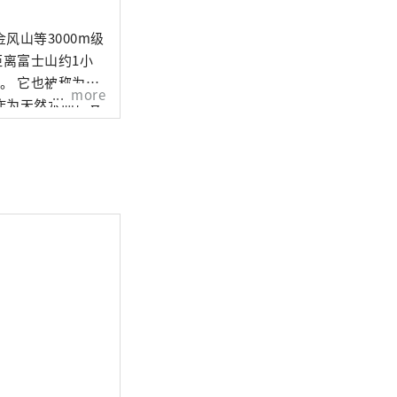
山等3000m级
距离富士山约1小
。 它也被称为
more
作为天然水而广受
以享受美丽的自然