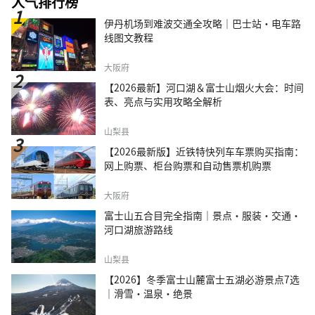
人气排行榜
伊丹机场到难波交通全攻略｜巴士站・电车路
线图文教程
大阪府
【2026最新】河口湖＆富士山烟火大会：时间
表、亮点与实用攻略全解析
山梨县
【2026最新版】近铁特快列车车票购买指南：
网上购票、柜台购票和自动售票机购票
大阪府
富士山五合目完全指南｜景点·服装·交通·
河口湖旅游路线
山梨县
【2026】冬季富士山麓富士五湖必游景点7选
｜滑雪・温泉・绝景