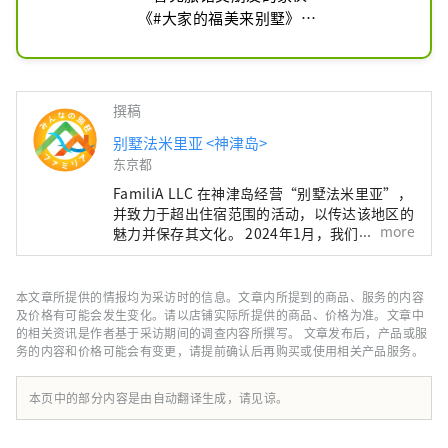
《#大家的福美来别墅》

从东京出发✈︎最少45分钟

#东京岛[#神津岛]

撰稿
大海、星星和咖啡。

别墅法米里亚 <神津岛>
您一定会与不同于平常的人进行热烈的
东京都
交谈。

FamiliA LLC 在神津岛经营“别墅法米里亚”，
并致力于超出住宿范围的活动，以传达该地区的
客人和工作人员在旅途中可以看到彼此
more
魅力并保存其文化。 2024年1月，我们将发布
的脸，让您安心无忧。

神津岛旅游应用程序“Marutto！ 神津岛 ”！
我们重视大型酒店或旅馆所没有的舒适
这款应用程序提供两项全新旅游体验：一是让您
在出行前了解神津岛的“神津岛岛双六”，二是
感。
本文章所提供的情报均为采访时的信息。文章内所提到的商品、服务的内容
只有到过神津岛的人才能体验的“戏剧性语音导
及价格有可能会发生变化。请以店铺实际所提供的商品、价格为准。文章中
览”。当然，这款应用程序也提供英语版本。我
的相关资讯是作者基于采访期间的调查内容所撰写。 文章发布后，产品或服
务的内容和价格可能会有变更，请提前确认后再购买或使用相关产品服务。
们的目标是让不仅日本游客，而且海外游客也能
了解神津岛的真正魅力，并创造与岛上居民成为
朋友的机会。
本页中的部分内容是由自动翻译生成，请见谅。