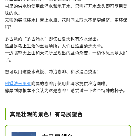
村里的供水均使用此涌水和地下水，只需打开水龙头即可享用美
味的水。
无需购买瓶装水！带上水瓶，花时间去取水不是更经济、更环保
吗？
多古湾的“多古涌水”即使在夏天也有冷水涌出。
这里是岛上生活的重要场所，人们在这里清洗天草。
一边眺望天上山和大海所呈现出的蓝色渐变，一边休息真是太好
了。
您可以用这些水煮饭、冲泡咖啡、和水混合烧酒！
别墅法米里亚
附属的咖啡厅使用此涌水提供冷泡咖啡。
醇厚到你根本不会认为这是咖啡！请尝试一下这个特殊的杯子。
真是壮观的景色！有马展望台