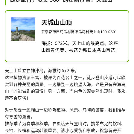
天城山山顶
东京都神津岛岛村神津岛岛村天上山100-0601
海拔：572米。天上山的最高点。这座
山风景优美，被选为新日本名山百选、
花山百选、新东京百景之一。想要体验
360°海景真是太难了！
天上山耸立在神津岛，海拔约 572 米。
这里植物资源丰富，被评为百花名山之一，徒步登山步道可以欣
赏到各种美丽的风景。一边攀登一边眺望大海，这是只有在海岛
山上才能做到的事情！另一方面，当白色沙漠突然出现时，我永
远不会厌倦！
对于想要一边爬山一边聆听植物、风景、岛屿的游客，我们推荐
有导游的游览。
推荐季节为春季和秋季。在炎热天气登山时，携带充足的饮料、
长袖、长裤和运动鞋很重要。请小心受伤和事故，祝您玩得开