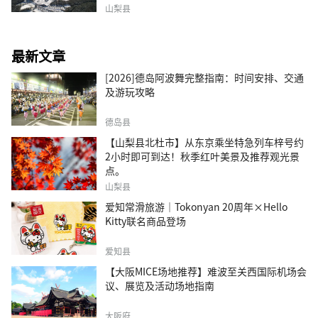
山梨县
最新文章
[2026]德岛阿波舞完整指南：时间安排、交通
及游玩攻略
德岛县
【山梨县北杜市】从东京乘坐特急列车梓号约
2小时即可到达！秋季红叶美景及推荐观光景
点。
山梨县
爱知常滑旅游｜Tokonyan 20周年×Hello
Kitty联名商品登场
爱知县
【大阪MICE场地推荐】难波至关西国际机场会
议、展览及活动场地指南
大阪府