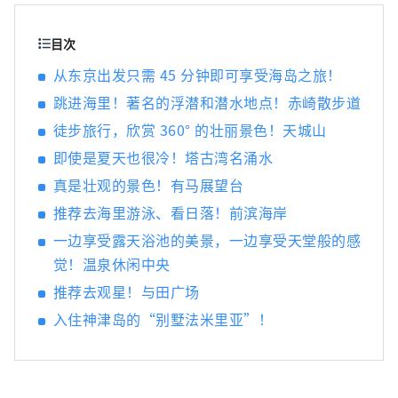
“戏剧性语音导览”。当然，这款应用程序也
提供英语版本。我们的目标是让不仅日本游
目次
客，而且海外游客也能了解神津岛的真正魅
从东京出发只需 45 分钟即可享受海岛之旅！
力，并创造与岛上居民成为朋友的机会。
跳进海里！著名的浮潜和潜水地点！赤崎散步道
徒步旅行，欣赏 360° 的壮丽景色！天城山
即使是夏天也很冷！塔古湾名涌水
真是壮观的景色！有马展望台
推荐去海里游泳、看日落！前滨海岸
一边享受露天浴池的美景，一边享受天堂般的感
觉！温泉休闲中央
推荐去观星！与田广场
入住神津岛的“别墅法米里亚”！