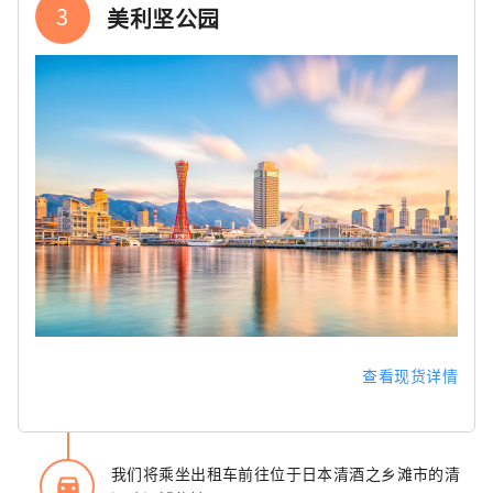
3
美利坚公园
查看现货详情
我们将乘坐出租车前往位于日本清酒之乡滩市的清
directions_car_filled