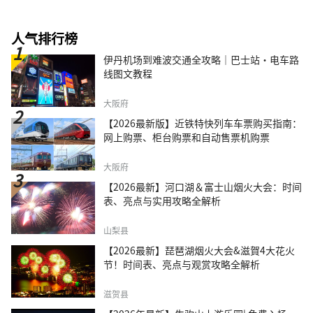
人气排行榜
伊丹机场到难波交通全攻略｜巴士站・电车路
线图文教程
大阪府
【2026最新版】近铁特快列车车票购买指南：
网上购票、柜台购票和自动售票机购票
大阪府
【2026最新】河口湖＆富士山烟火大会：时间
表、亮点与实用攻略全解析
山梨县
【2026最新】琵琶湖烟火大会&滋賀4大花火
节！时间表、亮点与观赏攻略全解析
滋贺县