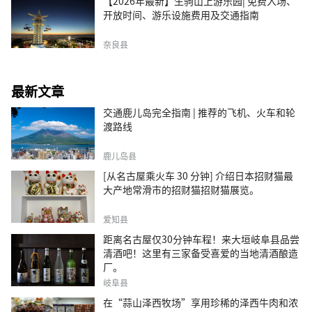
【2026年最新】生驹山上游乐园| 免费入场、
开放时间、游乐设施费用及交通指南
奈良县
最新文章
交通鹿儿岛完全指南 | 推荐的飞机、火车和轮
渡路线
鹿儿岛县
[从名古屋乘火车 30 分钟] 介绍日本招财猫最
大产地常滑市的招财猫招财猫展览。
爱知县
距离名古屋仅30分钟车程！来大垣岐阜县品尝
清酒吧！这里有三家备受喜爱的当地清酒酿造
厂。
岐阜县
在“蒜山泽西牧场”享用珍稀的泽西牛肉和浓