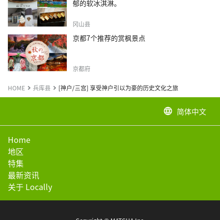
郁的软冰淇淋。
冈山县
京都7个推荐的赏枫景点
京都府
HOME
兵库县
[神户/三宫] 享受神户引以为豪的历史文化之旅
简体中文
language
Home
地区
特集
最新资讯
关于 Locally