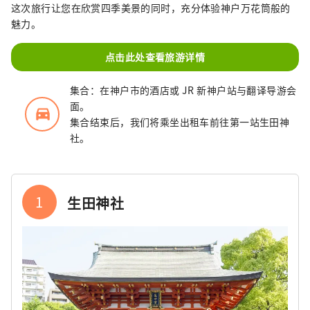
这次旅行让您在欣赏四季美景的同时，充分体验神户万花筒般的
魅力。
点击此处查看旅游详情
集合：在神户市的酒店或 JR 新神户站与翻译导游会
面。
directions_car_filled
集合结束后，我们将乘坐出租车前往第一站生田神
社。
1
生田神社