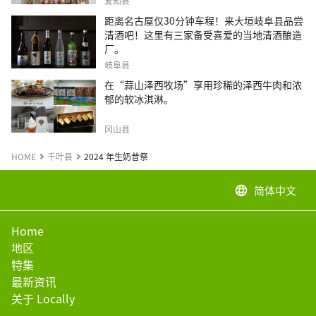
爱知县
距离名古屋仅30分钟车程！来大垣岐阜县品尝
清酒吧！这里有三家备受喜爱的当地清酒酿造
厂。
岐阜县
在“蒜山泽西牧场”享用珍稀的泽西牛肉和浓
郁的软冰淇淋。
冈山县
HOME
千叶县
2024 年生奶昔祭
简体中文
language
Home
地区
特集
最新资讯
关于 Locally