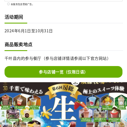
市。 这里也是一座充满历史和浪漫气息的小
本服务包含赞助广告。
镇，江户时代的传奇小说「南总里见八犬传」
的舞台、战国时代的大名里见氏有关系的历史
活动期间
遗迹。 远离城市的喧嚣，在位于千叶县南端、
距东京仅100公里的馆山度过一段悠闲自在的时
2024年6月1日至10月31日
光。
商品贩卖地点
千叶县内的参与餐厅（参与店铺详情请参阅以下官方网站）
参与店铺一览（仅限日语）