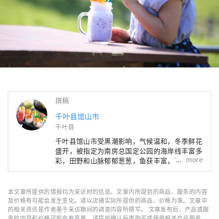
撰稿
千叶县馆山市
千叶县
千叶县馆山市受黑潮影响，气候温和，冬季鲜花
盛开，被指定为南房总国定公园的海岸线丰富多
more
彩，田野和山脉郁郁葱葱，鱼获丰富，可以品尝
到很多新鲜海鲜，是一座自然丰富的城市。 这
里也是一座充满历史和浪漫气息的小镇，江户时
代的传奇小说「南总里见八犬传」的舞台、战国
本文章所提供的情报均为采访时的信息。文章内所提到的商品、服务的内容
时代的大名里见氏有关系的历史遗迹。 远离城
及价格有可能会发生变化。请以店铺实际所提供的商品、价格为准。文章中
市的喧嚣，在位于千叶县南端、距东京仅100公
的相关资讯是作者基于采访期间的调查内容所撰写。 文章发布后，产品或服
务的内容和价格可能会有变更，请提前确认后再购买或使用相关产品服务。