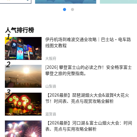
人气排行榜
伊丹机场到难波交通全攻略｜巴士站・电车路
线图文教程
大阪府
[2026] 攀登富士山的必读之作！安全畅享富士
攀登之旅的完整指南。
山梨县
【2026最新】琵琶湖烟火大会&滋賀4大花火
节！时间表、亮点与观赏攻略全解析
滋贺县
【2026最新】河口湖＆富士山烟火大会：时间
表、亮点与实用攻略全解析