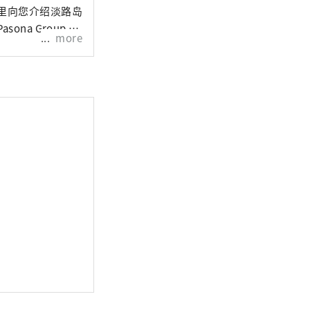
里向您介绍淡路岛
a Group 运
more