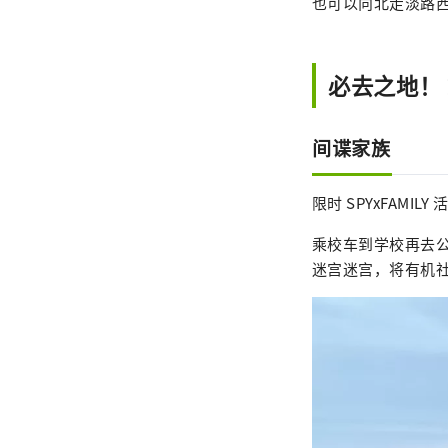
也可以向北走淡路
必去之地！ 
间谍家族
限时 SPYxFAMIL
乘校车到学校再去
迷宫迷宫，将有机