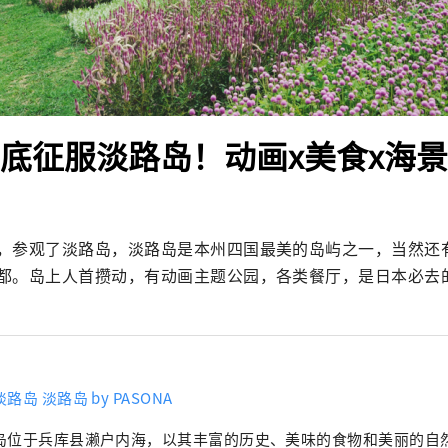
年彻底征服淡路岛！动画x美食x海
，参观了淡路岛，淡路岛是本州四国最美的岛屿之一，当然还
都。岛上人首攒动，有动画主题公园，各类餐厅，是日本必去
路岛 淡路岛 by PASONA
岛位于兵库县濑户内海，以其丰富的历史、美味的食物和美丽的自