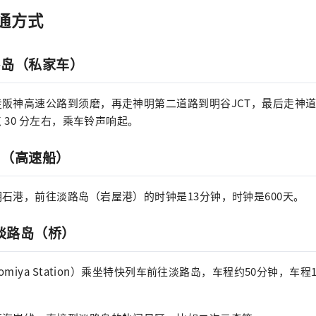
通方式
路岛（私家车）
阪神高速公路到须磨，再走神明第二道路到明谷JCT，最后走神
点 30 分左右，乘车铃声响起。
岛（高速船）
石港，前往淡路岛（岩屋港）的时钟是13分钟，时钟是600天。
 淡路岛（桥）
omiya Station）乘坐特快列车前往淡路岛，车程约50分钟，车程