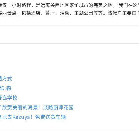
阪仅一小时路程，是远离关西地区繁忙城市的完美之地。 我们在这
美丽景点，包括酒店、餐厅、活动、主题公园等等。该帐户主要由 Pason
通方式
D 森
野岛学校
了欣赏美丽的海景！淡路厨师花园
己去Kazuya！免费送货车辆