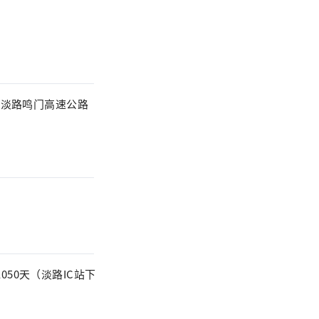
道淡路鸣门高速公路
1050天（淡路IC站下