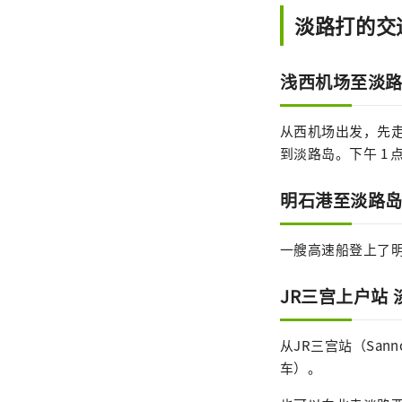
淡路打的交
浅西机场至淡
从西机场出发，先走
到淡路岛。下午 1 
明石港至淡路
一艘高速船登上了明
JR三宫上户站
从JR三宫站（Sann
车）。