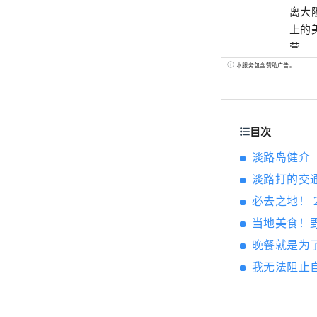
离大
上的
营。
本服务包含赞助广告。
目次
淡路岛健介
淡路打的交
必去之地！ 2
当地美食！
晚餐就是为
我无法阻止自