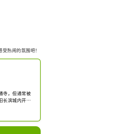
位感受热闹的氛围吧！
通寺，但通常被
旧长滨城内开设
是伏见桃山城遗
）等，许多建筑
刻有南北朝时期
轩、岚亭）由嘉