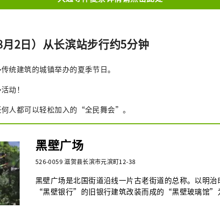
纳三乐、山雪、王京丸山绘制，庭园被指定为国家名胜。
半山轩庭园是以伊吹山为借景的观赏性枯山水庭园。山
面是沙堆，中间是龟岛。

兰亭花园是一个观赏性的池塘花园，小池塘上有一座雪橇
8月2日）从长滨站步行约5分钟
成人500日元、中学生100日元、小学生以下免费※20人
*引自 https://www.biwako-visitors.jp/spot/detail/57
多传统建筑的城镇举办的夏季节日。
26 日
多活动！
任何人都可以轻松加入的“全民舞会”。
黑壁广场
526-0059 滋贺县长滨市元滨町12-38
黑壁广场是北国街道沿线一片古老街道的总称。以明治
“黑壁银行”的旧银行建筑改装而成的“黑壁玻璃馆”
布着玻璃工艺店、工作坊、艺廊、体验教室、餐厅与咖
的店铺，构成独具风情的街区景观。稍微离开街中心，