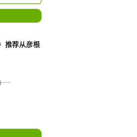
。长滨·黑壁广
自然之美的迷人
日）推荐从彦根
翔……