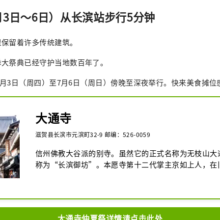
月3日～6日）从长滨站步行5分钟
里保留着许多传统建筑。
季大祭典已经守护当地数百年了。
于7月3日（周四）至7月6日（周日）傍晚至深夜举行。快来美食摊
大通寺
滋贺县长滨市元滨町32-9 邮编：526-0059
信州佛教大谷派的别寺。虽然它的正式名称为无枝山大
称为“长滨御坊”。本愿寺第十二代掌主京如上人，在
了道场，向港北信徒弘扬佛法，名为长滨御堂。被认为
迹的正殿、殿堂，以及从长滨城迁移而来的侧门（药门
物都是国家或国家的重要文化财产。城市。寺内有一口
铭文的寺钟，为县指定文化遗产。客房内的墙壁（岩山
大通寺仲夏祭详情请点击此处