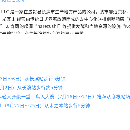
tiki LLC 是一家在滋贺县长滨市生产地方产品的公司，该市靠近京
尤其 1. 经营由传统日式老宅改造而成的去中心化联排别墅酒店“Wano
iki” 2. 寿司的起源“narezushi”等提供发酵和当地资源的设施“Kon
过去的经验，产生长滨独特资源的事业 是做
3日～6日）从长滨站步行5分钟
8月2日）从长滨站步行约5分钟
年轻人齐聚一堂！鸟人大赛（7月26日～27日）推荐从彦根站
（8月22日～25日）从木之本站步行5分钟