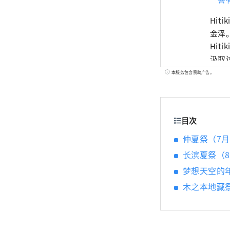
Hi
金泽。
Hit
汲取
本服务包含赞助广告。
目次
仲夏祭（7月
长滨夏祭（
梦想天空的
木之本地藏祭