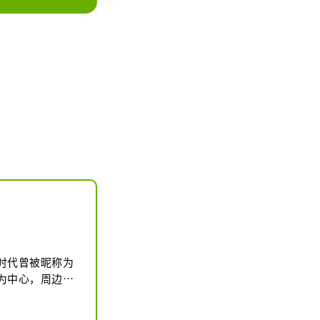


名由此而来。前
桥。

以上团体折扣

5/ 2023 年 8 月 
时代曾被昵称为
为中心，周边散
啡厅等充满魅力
便可见到日本最