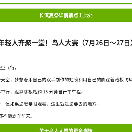
大的湖泊——琵琶湖，以及被群山环绕的丰饶自然景色
场是一个能同时体验历史街景、传统文化、新兴艺术与
长滨夏祭详情请点击此处
地点。
年轻人齐聚一堂！鸟人大赛（7月26日～27
天空飞行。
着天空，梦想着用自己的双手制作的翅膀和用自己的脚踩着踏板飞
举行，距离彦根站约 15 分钟自行车车程。
看，但如果您想亲眼观看，这里就是您要去的地方。
客不能驾车前来。
关于鸟人大赛的更多详情