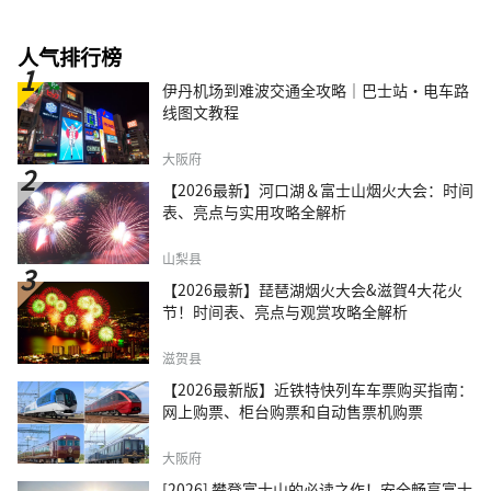
人气排行榜
伊丹机场到难波交通全攻略｜巴士站・电车路
线图文教程
大阪府
【2026最新】河口湖＆富士山烟火大会：时间
表、亮点与实用攻略全解析
山梨县
【2026最新】琵琶湖烟火大会&滋賀4大花火
节！时间表、亮点与观赏攻略全解析
滋贺县
【2026最新版】近铁特快列车车票购买指南：
网上购票、柜台购票和自动售票机购票
大阪府
[2026] 攀登富士山的必读之作！安全畅享富士