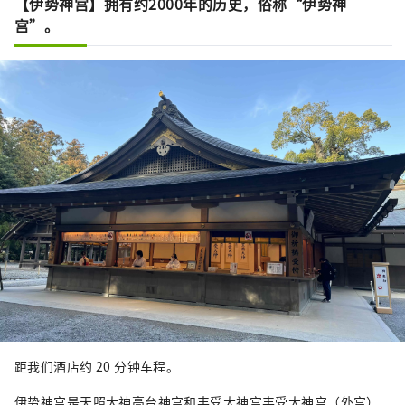
【伊势神宫】拥有约2000年的历史，俗称“伊势神
宫”。
距我们酒店约 20 分钟车程。
伊势神宫是天照大神高台神宫和丰受大神宫丰受大神宫（外宫）