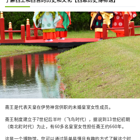
斋王是代表天皇在伊势神宫供职的未婚皇室女性成员。
斋王制度建立于7世纪后半叶（飞鸟时代），据说到13世纪初期
（南北町时代）为止，有60多名皇室女性担任斋王约660年。
这是一个博物馆，您可以通过简单易懂且有趣的方式了解这个时