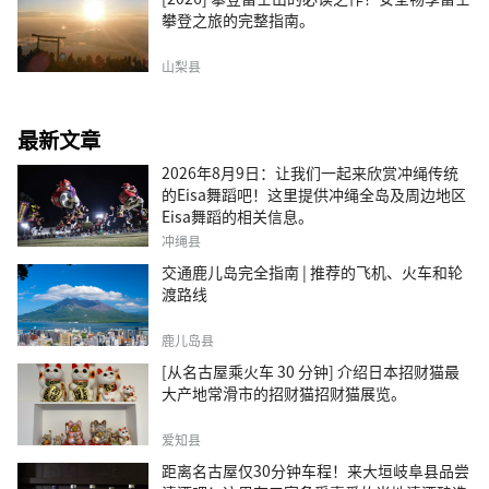
攀登之旅的完整指南。
山梨县
最新文章
2026年8月9日：让我们一起来欣赏冲绳传统
的Eisa舞蹈吧！这里提供冲绳全岛及周边地区
Eisa舞蹈的相关信息。
冲绳县
交通鹿儿岛完全指南 | 推荐的飞机、火车和轮
渡路线
鹿儿岛县
[从名古屋乘火车 30 分钟] 介绍日本招财猫最
大产地常滑市的招财猫招财猫展览。
爱知县
距离名古屋仅30分钟车程！来大垣岐阜县品尝