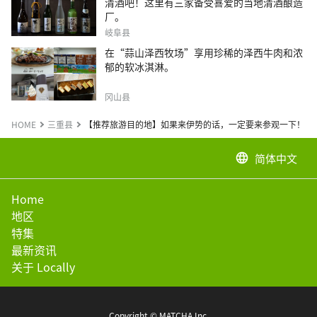
清酒吧！这里有三家备受喜爱的当地清酒酿造
厂。
岐阜县
在“蒜山泽西牧场”享用珍稀的泽西牛肉和浓
郁的软冰淇淋。
冈山县
HOME
三重县
【推荐旅游目的地】如果来伊势的话，一定要来参观一下！ 5
简体中文
language
Home
地区
特集
最新资讯
关于 Locally
Copyright © MATCHA Inc.