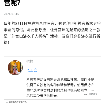
宫呢？
2024.07.16
每年的8月1日被称为八作三宫，有参拜伊势神宫祈求五谷
丰登的习俗。与此相呼应，让外宫热闹起来的活动之一就
是“外宫山浴衣千人祈祷”活动，游客们穿着浴衣进行祈
祷！
撰稿
斋王宫
所有客房均设有露天浴池和四柱床。我们还提
供斋王宫独有的各种体验和活动。使用伊势产
的严选时令食材烹制的菜肴也很有吸引力。请
more
尽情享受奢华的时光。
本服务包含赞助广告。