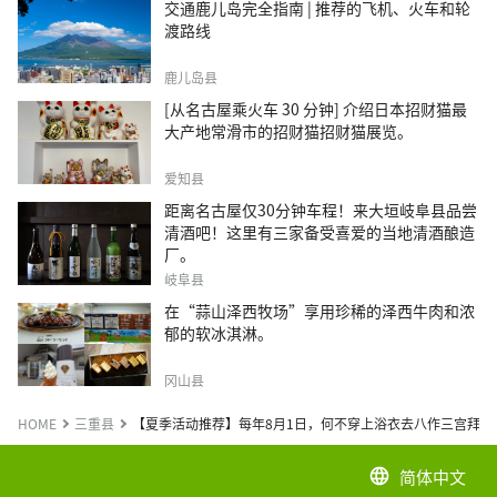
交通鹿儿岛完全指南 | 推荐的飞机、火车和轮
渡路线
鹿儿岛县
[从名古屋乘火车 30 分钟] 介绍日本招财猫最
大产地常滑市的招财猫招财猫展览。
爱知县
距离名古屋仅30分钟车程！来大垣岐阜县品尝
清酒吧！这里有三家备受喜爱的当地清酒酿造
厂。
岐阜县
在“蒜山泽西牧场”享用珍稀的泽西牛肉和浓
郁的软冰淇淋。
冈山县
HOME
三重县
【夏季活动推荐】每年8月1日，何不穿上浴衣去八作三宫拜访
简体中文
language