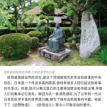
表彰柳田国男功绩碑-日本民俗学的先锋
妖怪或者超自然的存在,是这个领域被探究的传说和故事的中央
存在。日本是一个传说丰富的国家,曾经有很多人回忆起这些故事
并共享过。但是,现代分散注意力的主要原因使这些传统淡薄,导致
人们的集体记忆丧失。柳田为这一衰退而感叹,为了让年轻一代对
日本民俗学丰富的世界感兴趣,撰写了保存这些故事的书籍。他留
下了《远野物语》、《妖怪谈义》等令人印象深刻的著作。