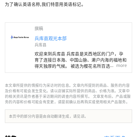
为了确认英语名称,我们特意用英语标记。
撰稿
兵库县观光本部
兵库县
欢迎来到兵库县 兵库县是关西地区的门户，孕
育了连接日本海、中国山脉、濑户内海的福地和
more
得天独厚的气候。 被选为樱花名所百选之一的
世界遗产姬路城、六甲山的全景夜景等，有许多
令人惊叹的美景。 世界闻名的神户品牌“神户
牛”是但马牛的代名词，是日本顶级牛肉之一，
本文章所提供的情报均为采访时的信息。文章内所提到的商品、服务的内容
而清酒米“兵库山田锦”则是让您舌头惊喜的宝
及价格有可能会发生变化。请以店铺实际所提供的商品、价格为准。文章中
石。 有马温泉是著名的温泉，城崎温泉曾出现
的相关资讯是作者基于采访期间的调查内容所撰写。 文章发布后，产品或服
务的内容和价格可能会有变更，请提前确认后再购买或使用相关产品服务。
在许多文学作品中。在大自然的包围下，您可以
放松身心。 淡路岛鸣门漩涡的雷鸣声、夏季各
地举办的烟火大会的动感声音等，您可以听到令
本页中的部分内容是由自动翻译生成，请见谅。
人难忘的声音。 在县内的药草园和植物园中，
四季皆有的药草和花草的温和宜人的香气可以治
愈您的身心。 享受刺激视觉、味觉、触觉、听