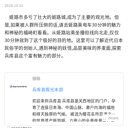
2024.10.31
　姬路市多亏了壮大的姬路城,成为了主要的观光地。但
是,如果被人群所压倒的话,请去姬路乘电车30分钟的魅力
和神秘的福崎町看看。从姬路站乘坐播但线向北走,仅仅
30分钟就到了这个极好的目的地。这里可以了解近代日本
民俗学的创始人,遇到神秘的妖怪,品尝美味的荞麦面,探索
兵库县这个富有魅力的部分。
撰稿
兵库县观光本部
欢迎来到兵库县 兵库县是关西地区的门户，孕
育了连接日本海、中国山脉、濑户内海的福地
和得天独厚的气候。 被选为樱花名所百选之一
more
的世界遗产姬路城、六甲山的全景夜景等，有
许多令人惊叹的美景。 世界闻名的神户品牌