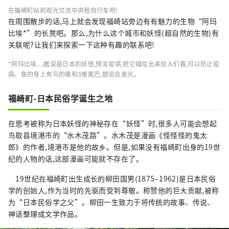
在福崎町站前观光交流中央租自行车吧!
在周围散步的话,马上就会发现福崎站旁边有有魅力的生物“阿玛
比埃*”的长凳吧。那么,为什么这个城市和妖怪(超自然的生物)有
关联呢?让我们来探索一下这种有趣的联系吧!
*阿玛比埃....据说是日本的妖怪,预言疫病,把它描绘出来给人们看,可以防止疫
病。鱼的身上有鸟的喙和3根尾巴,据说会发光。
福崎町-日本民俗学诞生之地
在思考被称为日本妖怪的神秘存在“妖怪”时,很多人可能会想起
鸟取县境港市的“水木茂路”。水木茂是漫画《怪怪怪的鬼太
郎》的作者,境港市是他的故乡。但是,如果没有福崎町出身的19世
纪的人物的话,这部漫画可能就不存在了。
19世纪在福崎町出生成长的柳田国男(1875–1962)是日本民俗
学的创始人,作为当时的先驱而受到尊敬。称赞他的巨大贡献,被称
为“日本民俗学之父”。柳田一生致力于将传统的故事、传说、
神话整理成文学作品。