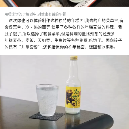
用糯米饼的价格适中,对健康有益的午餐
这次你也可以体验制作这种独特的年糕面!我去的店的菜单里,有
套餐菜单、冷・热的面等,使用了各种各样的年糕麦做的料理。我
肚子饿了,所以选择了套餐菜单,但是料理的量比预想的还要多——
年糕麦茶、麦饭、天妇罗、生鱼片等各种副菜,吃饱了。面向孩子
的还有“儿童套餐”,还包括迷你的杵年糕面、饭团和冰淇淋。