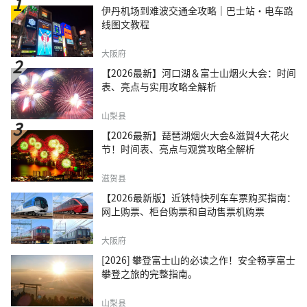
伊丹机场到难波交通全攻略｜巴士站・电车路
线图文教程
大阪府
【2026最新】河口湖＆富士山烟火大会：时间
表、亮点与实用攻略全解析
山梨县
【2026最新】琵琶湖烟火大会&滋賀4大花火
节！时间表、亮点与观赏攻略全解析
滋贺县
【2026最新版】近铁特快列车车票购买指南：
网上购票、柜台购票和自动售票机购票
大阪府
[2026] 攀登富士山的必读之作！安全畅享富士
攀登之旅的完整指南。
山梨县