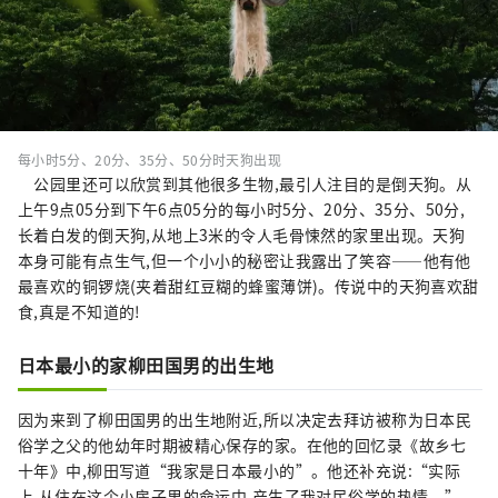
每小时5分、20分、35分、50分时天狗出现
公园里还可以欣赏到其他很多生物,最引人注目的是倒天狗。从
上午9点05分到下午6点05分的每小时5分、20分、35分、50分,
长着白发的倒天狗,从地上3米的令人毛骨悚然的家里出现。天狗
本身可能有点生气,但一个小小的秘密让我露出了笑容——他有他
最喜欢的铜锣烧(夹着甜红豆糊的蜂蜜薄饼)。传说中的天狗喜欢甜
食,真是不知道的!
日本最小的家柳田国男的出生地
因为来到了柳田国男的出生地附近,所以决定去拜访被称为日本民
俗学之父的他幼年时期被精心保存的家。在他的回忆录《故乡七
十年》中,柳田写道“我家是日本最小的”。他还补充说:“实际
上,从住在这个小房子里的命运中,产生了我对民俗学的热情。”