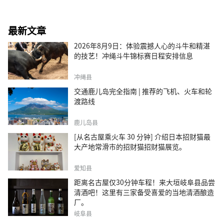
最新文章
2026年8月9日：体验震撼人心的斗牛和精湛
的技艺！冲绳斗牛锦标赛日程安排信息
冲绳县
交通鹿儿岛完全指南 | 推荐的飞机、火车和轮
渡路线
鹿儿岛县
[从名古屋乘火车 30 分钟] 介绍日本招财猫最
大产地常滑市的招财猫招财猫展览。
爱知县
距离名古屋仅30分钟车程！来大垣岐阜县品尝
清酒吧！这里有三家备受喜爱的当地清酒酿造
厂。
岐阜县