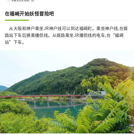
本服务包含赞助广告。
“神户牛”是但马牛的代名词，是日本顶级牛
肉之一，而清酒米“兵库山田锦”则是让您舌
在福崎开始妖怪冒险吧
头惊喜的宝石。 有马温泉是著名的温泉，城崎
温泉曾出现在许多文学作品中。在大自然的包
从大阪和神户乘坐JR神户线可以到达福崎町。乘坐神户线,在姬
围下，您可以放松身心。 淡路岛鸣门漩涡的雷
路站下车后换乘播但线。从姬路乘坐JR播但线的电车,在“福崎
鸣声、夏季各地举办的烟火大会的动感声音
站”下车。
等，您可以听到令人难忘的声音。 在县内的药
草园和植物园中，四季皆有的药草和花草的温
和宜人的香气可以治愈您的身心。 享受刺激视
觉、味觉、触觉、听觉、嗅觉五种感官的兵库
新旅程。