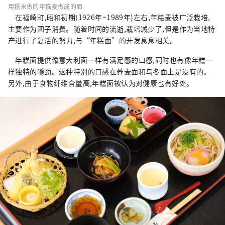
用糯米做的年糕麦做成的面
在福崎町,昭和初期(1926年~1989年)左右,年糕麦被广泛栽培,
主要作为团子消费。随着时间的流逝,栽培减少了,但是作为当地特
产进行了复活的努力,与“年糕面”的开发息息相关。
年糕面提供像意大利面一样有满足感的口感,同时也有像年糕一
样独特的嚼劲。这种特别的口感在荞麦面和乌冬面上是没有的。
另外,由于食物纤维含量高,年糕面被认为对健康也有好处。