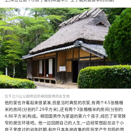
位于辻川山公园附近的柳田国男的出生地
他的家也许看起来很紧凑,但是当时典型的农家,有两个4.5张榻榻
米的房间(分别约7.29平方米),还有两个3张榻榻米的房间(分别约
4.86平方米)构成。柳田国男作为家庭的第六个孩子,经历了非常狭
窄的居住环境吧。他一边回顾自己的人生,一边经常想起在这个小
房子里度过的幼年时期,和在日本各地收集的民俗学产生共鸣的想