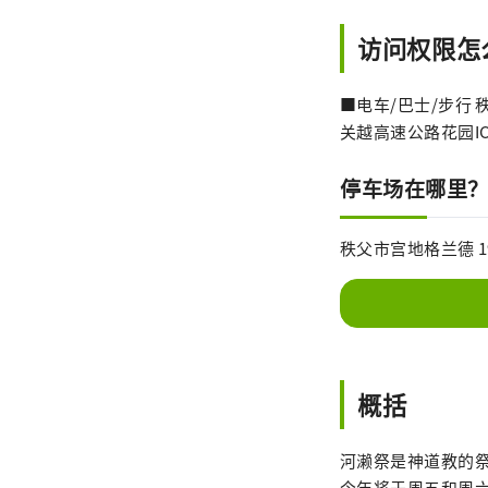
访问权限怎
■电车/巴士/步行 
关越高速公路花园IC
停车场在哪里
秩父市宫地格兰德 19日（
概括
河濑祭是神道教的祭
今年将于周五和周