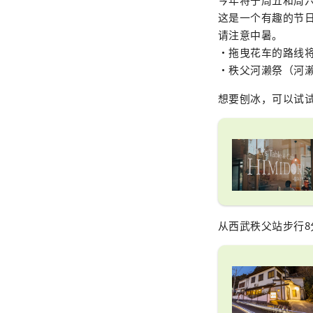
这是一个有趣的节
请注意中暑。
・拖曳花车的路线
・秩父河濑祭（河
想要刨冰，可以试试 H
从西武秩父站步行8