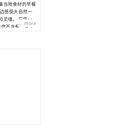
量当地食材的早餐
一边感受大自然一
和灵魂。 它装饰
more
住宿不含餐，含早