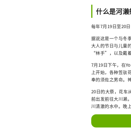
什么是河濑
每年7月19日至2
据说这是一个与冬
大人的节日与儿童
“林手”，以及戴着花
7月19日下午，在Y
上开始，各种笠驮
奉的须佐之男命。
20日的大祭，花
前出发前往大川濑。
川清澈的水中。晚