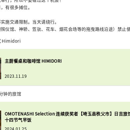
日，有很多摊位。
将实施交通限制。当天请绕行。
濑殡仪馆、神轿、笠驮、花车、烟花会场等的拖曳路线沿途）禁止
imidori
主厨餐桌和咖啡馆 HIMIDORI
2023.11.19
分钟的旅馆
OMOTENASHI Selection 连续获奖者【埼玉县秩父市】日吉
十四节气早饭
2024.01.25