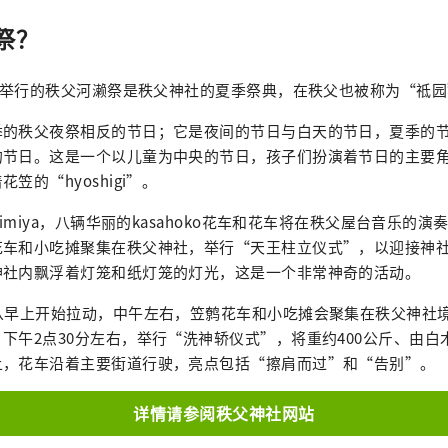
祭？
0日举行的秩父河濑祭是秩父神社的夏季祭典，在秩父也被称为“祗
季的秩父夜祭相反的节日；它是夜间的节日与白天的节日，夏季的
的节日。这是一个以儿童为中央的节日，孩子们扮演着节日的主要
笠的“hyoshigi”。
oimiya，八辆华丽的kasahoko花车和花车将在秩父屋台音乐的
花车和小吃摊聚集在秩父神社，举行“天王柱立仪式”，以迎接神
神社内飘浮着灯笼和纸灯笼的灯光，这是一个非常神奇的活动。
车从早上开始拉动，中午左右，笠鹩花车和小吃摊会聚集在秩父神社
下午2点30分左右，举行“洗神轿仪式”，将重约400公斤、由白
上，花车沿着主要街道行驶，亮点包括“擦肩而过”和“告别”。
详情请参阅秩父神社网站