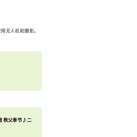
使用无人机和摄影。
旅馆 秩父季节♪二