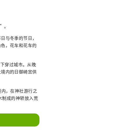
园”。
节日与冬季的节日，
角色，花车和花车的
演奏下穿过城市。从晚
社境内的日御崎宫供
境内，在神社游行之
木制成的神轿放入荒