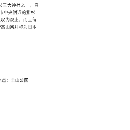
秩父三大神社之一，自
父市中央附近的紫杉
人叹为观止，而且每
騨高山祭并称为日本
射地点：羊山公园