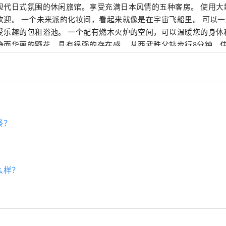
现代日式氛围的休闲旅馆。享受充满日本风情的五种客房。 使用大
欢迎。 一个未来派的化妆间，看起来就像是在宇宙飞船里。 可以
受乐趣的包租浴池。 一个配有燃木火炉的空间，可以温暖您的身体
静而华丽的野花，具有很强的存在感。 从西武秩父站步行8分钟。
022 年 OMOTENASHI Selection 获奖者
祭？
么样？