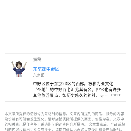
撰稿
东京都中野区
东京都
中野区位于东京23区的西部。被称为亚文化
“圣地”的中野百老汇尤其有名，但它也有许多
more
其他旅游景点，如历史悠久的神社、寺庙和美
食。 中野站周边地区正在进行据说每100年一次
的再开发，在城镇发生变化的同时，中野町也有
很多面貌，比如繁华的商店街，充满了老式的人
本文章所提供的情报均为采访时的信息。文章内所提到的商品、服务的内容
文气息。这座城市的多样性也与这座城市的独特
及价格有可能会发生变化。请以店铺实际所提供的商品、价格为准。文章中
特征有关，这座城市居住着来自约 120 个国家
的相关资讯是作者基于采访期间的调查内容所撰写。 文章发布后，产品或服
务的内容和价格可能会有变更，请提前确认后再购买或使用相关产品服务。
的约 17,000 人。