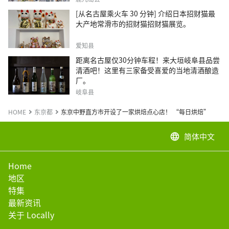
[从名古屋乘火车 30 分钟] 介绍日本招财猫最
大产地常滑市的招财猫招财猫展览。
爱知县
距离名古屋仅30分钟车程！来大垣岐阜县品尝
清酒吧！这里有三家备受喜爱的当地清酒酿造
厂。
岐阜县
HOME
东京都
东京中野直方市开设了一家烘焙点心店！ “每日烘焙”
简体中文
language
Home
地区
特集
最新资讯
关于 Locally