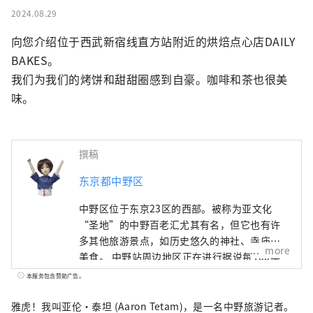
2024.08.29
向您介绍位于西武新宿线直方站附近的烘焙点心店DAILY 
BAKES。

我们为我们的烤饼和甜甜圈感到自豪。咖啡和茶也很美
味。
撰稿
东京都中野区
中野区位于东京23区的西部。被称为亚文化
“圣地”的中野百老汇尤其有名，但它也有许
多其他旅游景点，如历史悠久的神社、寺庙和
more
美食。 中野站周边地区正在进行据说每100年
一次的再开发，在城镇发生变化的同时，中野
本服务包含赞助广告。
町也有很多面貌，比如繁华的商店街，充满了
老式的人文气息。这座城市的多样性也与这座
雅虎！我叫亚伦·泰坦 (Aaron Tetam)，是一名中野旅游记者。