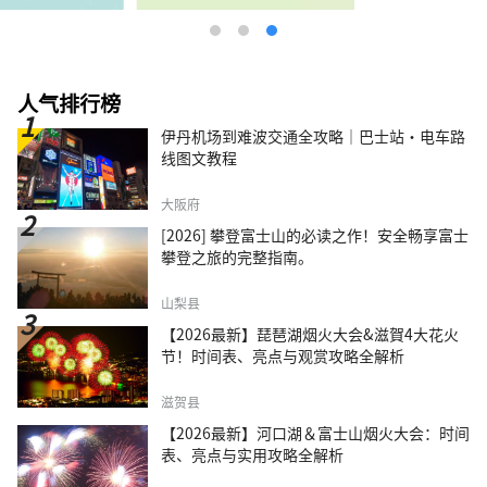
人气排行榜
伊丹机场到难波交通全攻略｜巴士站・电车路
线图文教程
大阪府
[2026] 攀登富士山的必读之作！安全畅享富士
攀登之旅的完整指南。
山梨县
【2026最新】琵琶湖烟火大会&滋賀4大花火
节！时间表、亮点与观赏攻略全解析
滋贺县
【2026最新】河口湖＆富士山烟火大会：时间
表、亮点与实用攻略全解析