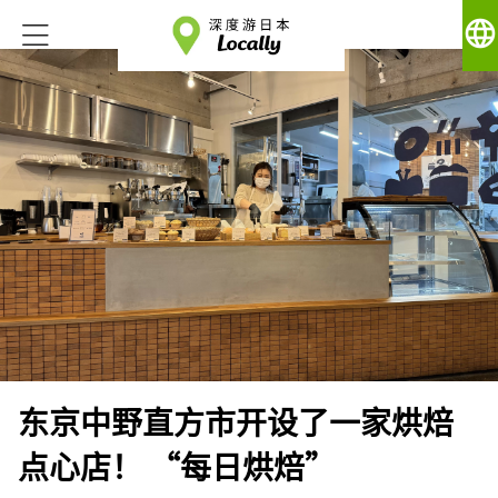
language
东京中野直方市开设了一家烘焙
点心店！ “每日烘焙”