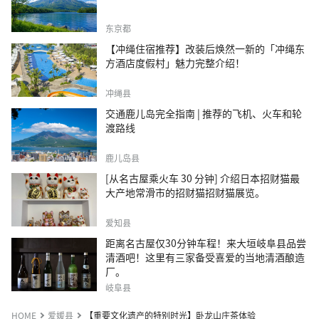
东京都
【冲绳住宿推荐】改装后焕然一新的「冲绳东
方酒店度假村」魅力完整介绍！
冲绳县
交通鹿儿岛完全指南 | 推荐的飞机、火车和轮
渡路线
鹿儿岛县
[从名古屋乘火车 30 分钟] 介绍日本招财猫最
大产地常滑市的招财猫招财猫展览。
爱知县
距离名古屋仅30分钟车程！来大垣岐阜县品尝
清酒吧！这里有三家备受喜爱的当地清酒酿造
厂。
岐阜县
HOME
爱媛县
【重要文化遗产的特别时光】卧龙山庄茶体验