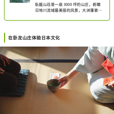
臥龍山荘是一座 3000 坪的山庄，俯瞰
日地川流域最美丽的风景，大洲藩第三
代藩主加藤安常说：“蓬莱山的形状像
一条卧龙。”据说因此被命名为“臥
龍”。

臥龍院、风吕庵、知长庵三座建筑均是
在卧龙山庄体验日本文化
精美杰作的集合，而融入了山地自然、
比地川、如法寺河畔的借花园，则展现
出自然与人的优雅和谐。每个季节都会
呈现出不同的面貌。

可以说，被遗忘的“茶的精神”和“日
本的精神”仍然存在于庭园内和臥龍山
荘的大气景观中。