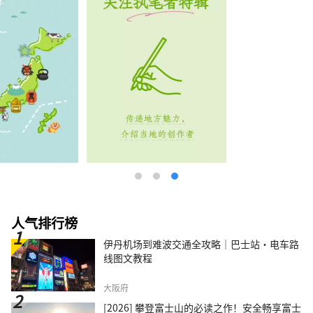
人气排行榜
伊丹机场到难波交通全攻略｜巴士站・电车路
线图文教程
大阪府
[2026] 攀登富士山的必读之作！安全畅享富士