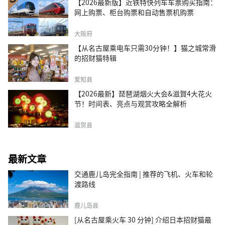
【2026最新版】近铁特快列车车票购买指南：
网上购票、柜台购票和自动售票机购票
大阪府
【从名古屋乘电车只需30分钟！】猫之城常滑
的招财猫特辑
爱知县
【2026最新】琵琶湖烟火大会&滋賀4大花火
节！时间表、亮点与观赏攻略全解析
滋贺县
最新文章
交通鹿儿岛完全指南 | 推荐的飞机、火车和轮
渡路线
鹿儿岛县
[从名古屋乘火车 30 分钟] 介绍日本招财猫最