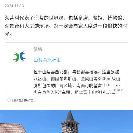
2024.11.13
海蒂村代表了海蒂的世界观，包括商店、餐馆、博物馆、
观景台和大型游乐场。您一定会与家人度过一段愉快的时
光。
撰稿
山梨县北杜市
位于山梨县西北部，与长野县接壤。这里是被
八岳山、南阿尔卑斯山、金风山等3000m级山
脉所包围的广阔区域，南面可眺望富士山。 距
more
离东京约2小时车程，距离富士山约1小时车
程，距离松本约1小时车程，由于交通便利，全
本服务包含赞助广告。
年都有许多游客前来。 它也被称为“名水之
乡”，其中三个地区被选为日本名水百选之
一。这种丰富的水作为天然水而广受好评，是
日本矿泉水产量最多的国家之一。 清澈的水也