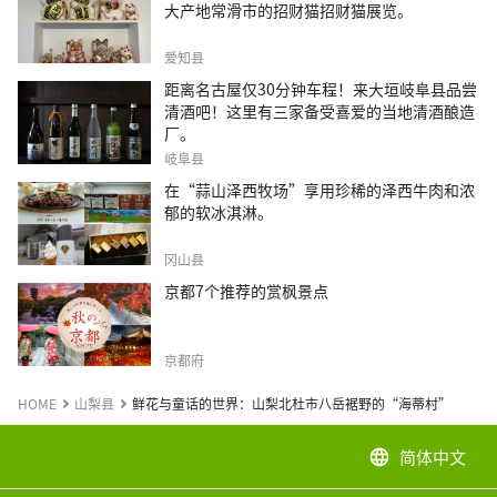
大产地常滑市的招财猫招财猫展览。
爱知县
距离名古屋仅30分钟车程！来大垣岐阜县品尝
清酒吧！这里有三家备受喜爱的当地清酒酿造
厂。
岐阜县
在“蒜山泽西牧场”享用珍稀的泽西牛肉和浓
郁的软冰淇淋。
冈山县
京都7个推荐的赏枫景点
京都府
HOME
山梨县
鲜花与童话的世界：山梨北杜市八岳裾野的“海蒂村”
简体中文
language