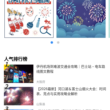
人气排行榜
伊丹机场到难波交通全攻略｜巴士站・电车路
线图文教程
大阪府
【2026最新】河口湖＆富士山烟火大会：时间
表、亮点与实用攻略全解析
山梨县