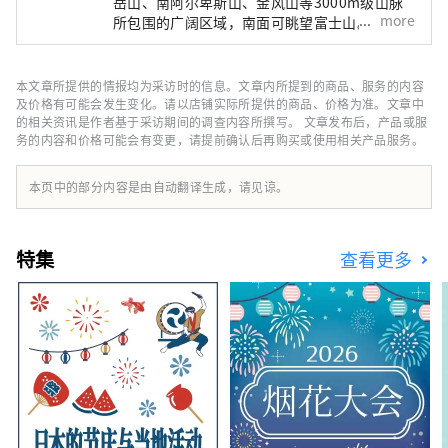
岳山、南阿尔卑斯山、金风山等3000m级山脉
more
所包围的广阔区域，南面可眺望富士山。 距离
东京约2小时车程，距离富士山约1小时车程，
距离松本约1小时车程，由于交通便利，全年都
有许多游客前来。 它也被称为“名水之乡”，
本文章所提供的情报均为采访时的信息。文章内所提到的商品、服务的内容
其中三个地区被选为日本名水百选之一。这种丰
及价格有可能会发生变化。请以店铺实际所提供的商品、价格为准。文章中
富的水作为天然水而广受好评，是日本矿泉水产
的相关资讯是作者基于采访期间的调查内容所撰写。 文章发布后，产品或服
务的内容和价格可能会有变更，请提前确认后再购买或使用相关产品服务。
量最多的国家之一。 清澈的水也酿造清酒，您
可以享受美丽的自然风光和丰富的美食。
本页中的部分内容是由自动翻译生成，请见谅。
特集
查看更多