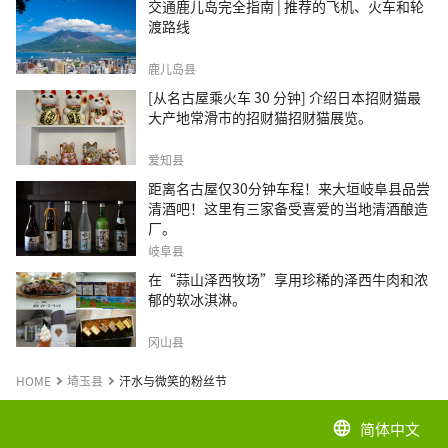
交通鹿儿岛完全指南 | 推荐的飞机、火车和轮
渡路线
鹿儿岛县
[从名古屋乘火车 30 分钟] 介绍日本招财猫最
大产地常滑市的招财猫招财猫展览。
爱知县
距离名古屋仅30分钟车程！来大垣岐阜县品尝
清酒吧！这里有三家备受喜爱的当地清酒酿造
厂。
岐阜县
在“蒜山泽西牧场”享用珍稀的泽西牛肉和浓
郁的软冰淇淋。
冈山县
HOME
埼玉县
汗水与微笑的粉丝节
简体中文
language