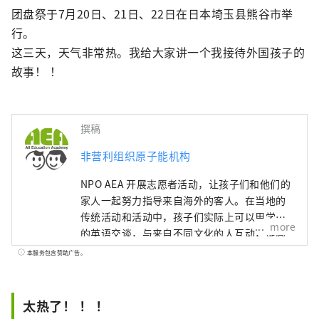
团盘祭于7月20日、21日、22日在日本埼玉县熊谷市举
行。

这三天，天气非常热。我给大家讲一个我接待外国孩子的
故事！ ！
撰稿
非营利组织原子能机构
NPO AEA 开展志愿者活动，让孩子们和他们的
家人一起努力指导来自海外的客人。在当地的
传统活动和活动中，孩子们实际上可以用学到
more
的英语交谈，与来自不同文化的人互动，提高
沟通能力，发展丰富的个性。我想在英语教育
本服务包含赞助广告。
中发挥作用，培养独立思考、解决问题和与他
人沟通的能力。
太热了！ ！ ！