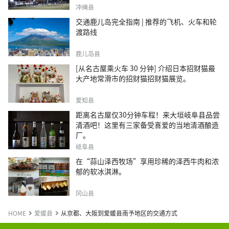
冲绳县
交通鹿儿岛完全指南 | 推荐的飞机、火车和轮
渡路线
鹿儿岛县
[从名古屋乘火车 30 分钟] 介绍日本招财猫最
大产地常滑市的招财猫招财猫展览。
爱知县
距离名古屋仅30分钟车程！来大垣岐阜县品尝
清酒吧！这里有三家备受喜爱的当地清酒酿造
厂。
岐阜县
在“蒜山泽西牧场”享用珍稀的泽西牛肉和浓
郁的软冰淇淋。
冈山县
HOME
爱媛县
从京都、大阪到爱媛县南予地区的交通方式