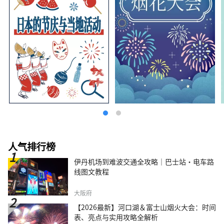
人气排行榜
伊丹机场到难波交通全攻略｜巴士站・电车路
线图文教程
大阪府
【2026最新】河口湖＆富士山烟火大会：时间
表、亮点与实用攻略全解析