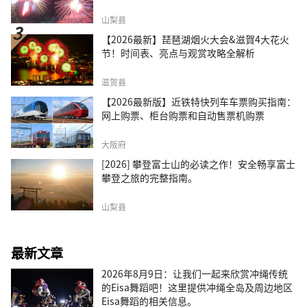
山梨县
【2026最新】琵琶湖烟火大会&滋賀4大花火
节！时间表、亮点与观赏攻略全解析
滋贺县
【2026最新版】近铁特快列车车票购买指南：
网上购票、柜台购票和自动售票机购票
大阪府
[2026] 攀登富士山的必读之作！安全畅享富士
攀登之旅的完整指南。
山梨县
最新文章
2026年8月9日：让我们一起来欣赏冲绳传统
的Eisa舞蹈吧！这里提供冲绳全岛及周边地区
Eisa舞蹈的相关信息。