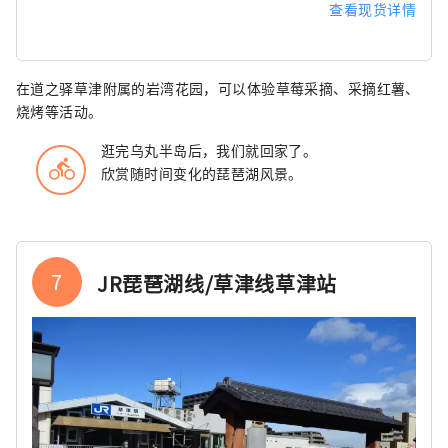
查看现货详情
在道之驿草津附属的岩湾花园，可以体验草莓采摘、采摘红薯、
烧烤等活动。
逛完乌丸半岛后，我们就回家了。
directions_bike
欣赏随时间变化的琵琶湖风景。
7
JR琵琶湖线/草津线草津站