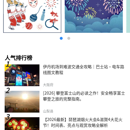
人气排行榜
伊丹机场到难波交通全攻略｜巴士站・电车路
线图文教程
大阪府
[2026] 攀登富士山的必读之作！安全畅享富士
攀登之旅的完整指南。
山梨县
【2026最新】琵琶湖烟火大会&滋賀4大花火
节！时间表、亮点与观赏攻略全解析