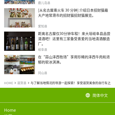
鹿儿岛县
[从名古屋乘火车 30 分钟] 介绍日本招财猫最
大产地常滑市的招财猫招财猫展览。
爱知县
距离名古屋仅30分钟车程！来大垣岐阜县品尝
清酒吧！这里有三家备受喜爱的当地清酒酿造
厂。
岐阜县
在“蒜山泽西牧场”享用珍稀的泽西牛肉和浓
郁的软冰淇淋。
冈山县
HOME
滋贺县
与了解当地情况的导游一起探索！享受滋贺美食的自行车之旅
简体中文
language
Home