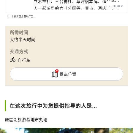
立木神社、三台神社、草津宿本阵、适合全家
more
人一起游览的六叶公园等，景点、酒店、美食
等信息丰富。可以享受。
本服务包含赞助广告。
所需时间
大约半天时间
交通方式
directions_bike
自行车
景点位置
在这次旅行中为您提供指导的人是...
琵琶湖旅游基地市丸刚