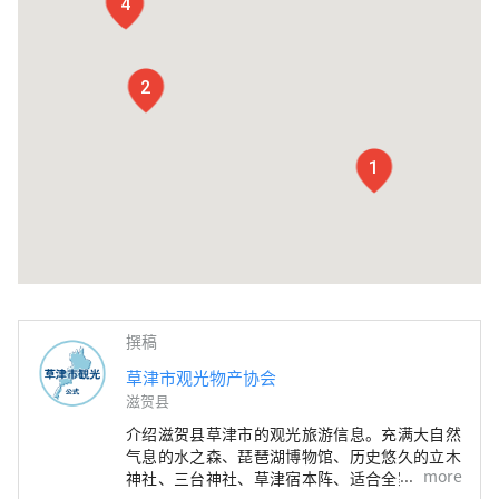
3
4
2
1
撰稿
草津市观光物产协会
滋贺县
介绍滋贺县草津市的观光旅游信息。充满大自然
气息的水之森、琵琶湖博物馆、历史悠久的立木
more
神社、三台神社、草津宿本阵、适合全家人一起