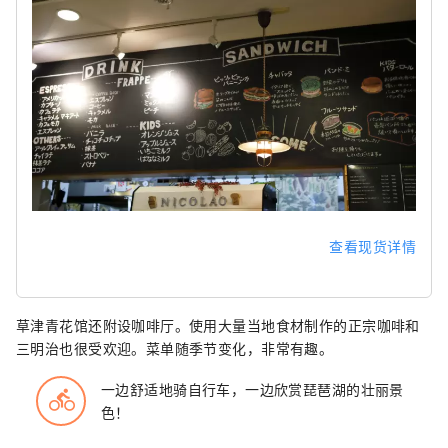
查看现货详情
草津青花馆还附设咖啡厅。使用大量当地食材制作的正宗咖啡和
三明治也很受欢迎。菜单随季节变化，非常有趣。
一边舒适地骑自行车，一边欣赏琵琶湖的壮丽景
directions_bike
色！