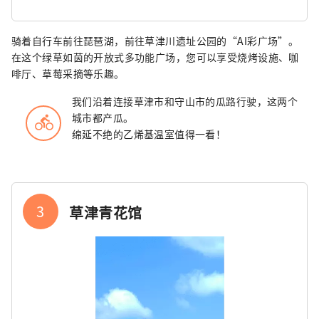
骑着自行车前往琵琶湖，前往草津川遗址公园的“AI彩广场”。
在这个绿草如茵的开放式多功能广场，您可以享受烧烤设施、咖
啡厅、草莓采摘等乐趣。
我们沿着连接草津市和守山市的瓜路行驶，这两个
城市都产瓜。
directions_bike
绵延不绝的乙烯基温室值得一看！
3
草津青花馆