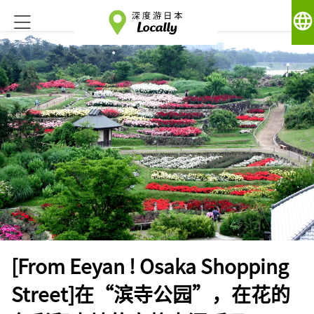
language
[From Eeyan ! Osaka Shopping
Street]在“滨寺公园”，在花的