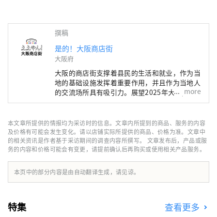
撰稿
是的！大阪商店街
大阪府
大阪的商店街支撑着县民的生活和就业，作为当
地的基础设施发挥着重要作用，并且作为当地人
more
的交流场所具有吸引力。展望2025年大阪/关西
世博会，我们开设了门户网站“Eeyan！大阪商
店街”，作为传达大阪商店街和商店的吸引力并
将其数字化的举措。 “还有这样的商圈！下次
本文章所提供的情报均为采访时的信息。文章内所提到的商品、服务的内容
我们也去吧！” 请利用“Eeyan！大阪商店
及价格有可能会发生变化。请以店铺实际所提供的商品、价格为准。文章中
街”与商店街的奇妙邂逅，例如发现当地商店街
的相关资讯是作者基于采访期间的调查内容所撰写。 文章发布后，产品或服
务的内容和价格可能会有变更，请提前确认后再购买或使用相关产品服务。
的新一面。
本页中的部分内容是由自动翻译生成，请见谅。
特集
查看更多