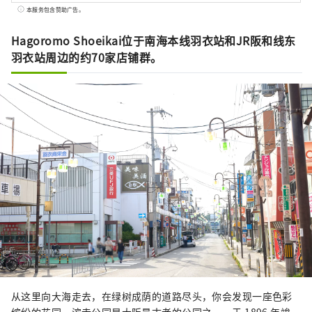
阪商店街”，作为传达大阪商店街和商店的吸
本服务包含赞助广告。
引力并将其数字化的举措。 “还有这样的商
圈！下次我们也去吧！” 请利用“Eeyan！大
Hagoromo Shoeikai位于南海本线羽衣站和JR阪和线东
阪商店街”与商店街的奇妙邂逅，例如发现当
羽衣站周边的约70家店铺群。
地商店街的新一面。
从这里向大海走去，在绿树成荫的道路尽头，你会发现一座色彩
缤纷的花园。滨寺公园是大阪最古老的公园之一，于 1896 年竣