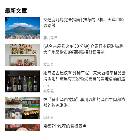
最新文章
交通鹿儿岛完全指南 | 推荐的飞机、火车和轮
渡路线
鹿儿岛县
[从名古屋乘火车 30 分钟] 介绍日本招财猫最
大产地常滑市的招财猫招财猫展览。
爱知县
距离名古屋仅30分钟车程！来大垣岐阜县品尝
清酒吧！这里有三家备受喜爱的当地清酒酿造
厂。
岐阜县
在“蒜山泽西牧场”享用珍稀的泽西牛肉和浓
郁的软冰淇淋。
冈山县
京都7个推荐的赏枫景点