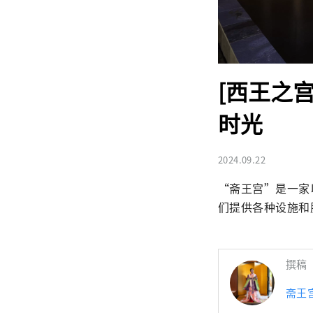
[西王之
时光
2024.09.22
“斋王宫”是一家
们提供各种设施和
撰稿
斋王