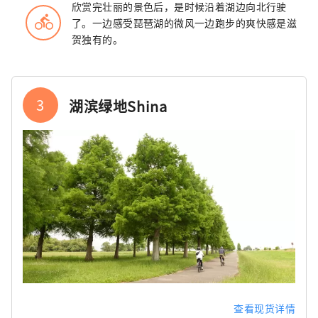
欣赏完壮丽的景色后，是时候沿着湖边向北行驶
directions_bike
了。一边感受琵琶湖的微风一边跑步的爽快感是滋
贺独有的。
3
湖滨绿地Shina
查看现货详情