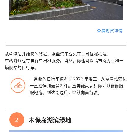
查看现货详情
从草津站开始您的旅程，乘坐汽车或火车即可轻松抵达。
车站附近也有自行车出租服务。当然，你也可以请市丸先生租一
辆很酷的自行车。
一条新的自行车道将于 2022 年竣工，从草津站旁边
directions_bike
一直延伸到琵琶湖畔。直奔琵琶湖！你可以舒舒服
服地跑。到达湖边后，继续向南行驶。
2
木保岛湖滨绿地