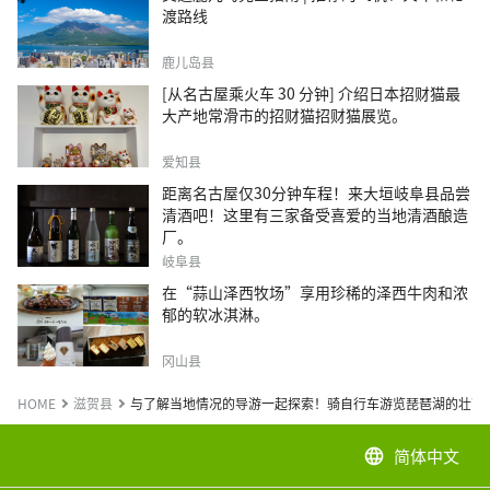
渡路线
鹿儿岛县
[从名古屋乘火车 30 分钟] 介绍日本招财猫最
大产地常滑市的招财猫招财猫展览。
爱知县
距离名古屋仅30分钟车程！来大垣岐阜县品尝
清酒吧！这里有三家备受喜爱的当地清酒酿造
厂。
岐阜县
在“蒜山泽西牧场”享用珍稀的泽西牛肉和浓
郁的软冰淇淋。
冈山县
HOME
滋贺县
与了解当地情况的导游一起探索！骑自行车游览琵琶湖的壮丽
简体中文
language