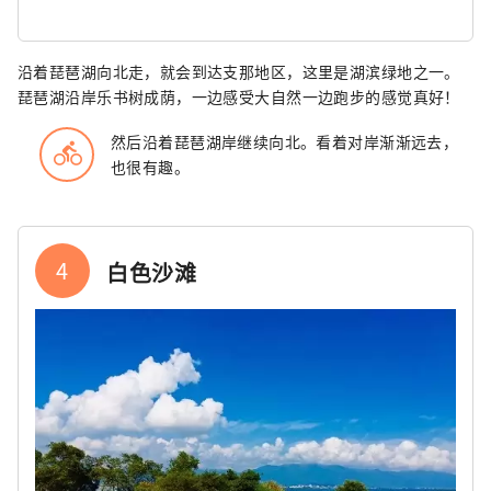
沿着琵琶湖向北走，就会到达支那地区，这里是湖滨绿地之一。
琵琶湖沿岸乐书树成荫，一边感受大自然一边跑步的感觉真好！
然后沿着琵琶湖岸继续向北。看着对岸渐渐远去，
directions_bike
也很有趣。
4
白色沙滩