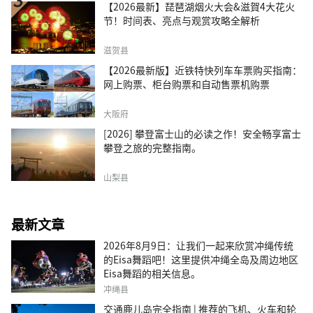
【2026最新】琵琶湖烟火大会&滋賀4大花火
节！时间表、亮点与观赏攻略全解析
滋贺县
【2026最新版】近铁特快列车车票购买指南：
网上购票、柜台购票和自动售票机购票
大阪府
[2026] 攀登富士山的必读之作！安全畅享富士
攀登之旅的完整指南。
山梨县
最新文章
2026年8月9日：让我们一起来欣赏冲绳传统
的Eisa舞蹈吧！这里提供冲绳全岛及周边地区
Eisa舞蹈的相关信息。
冲绳县
交通鹿儿岛完全指南 | 推荐的飞机、火车和轮