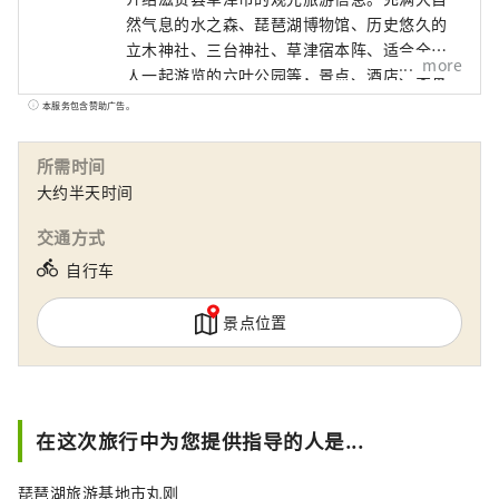
然气息的水之森、琵琶湖博物馆、历史悠久的
立木神社、三台神社、草津宿本阵、适合全家
more
人一起游览的六叶公园等，景点、酒店、美食
等信息丰富。可以享受。
本服务包含赞助广告。
所需时间
大约半天时间
交通方式
directions_bike
自行车
景点位置
在这次旅行中为您提供指导的人是...
琵琶湖旅游基地市丸刚