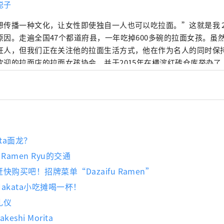
聪子
想传播一种文化，让女性即使独自一人也可以吃拉面。”这就是我 2
原因。走遍全国47个都道府县，一年吃掉600多碗的拉面女孩。虽
狂人，但我们正在关注他的拉面生活方式，他在作为名人的同时保
欢迎的拉面店的拉面女孩协会，并于2015年在横滨红砖仓库举办
会”。该活动吸引了来自全国各地的人气商店，此后在大阪、名古
办，总共吸引了约75万人参加。 2018年，成立Ramen Switc
个拉面饰品品牌“ZURU+”。拉面清酒《NOODLE SAKE -Shunka 
er-》《Rice and Agave Craft Salmon for Ramen》的制作人
en Collection》的作者（正文社）
ta面龙？
 Ramen Ryu的交通
快购买吧！招牌菜单“Dazaifu Ramen”
akata小吃摊喝一杯！
礼仪
eshi Morita