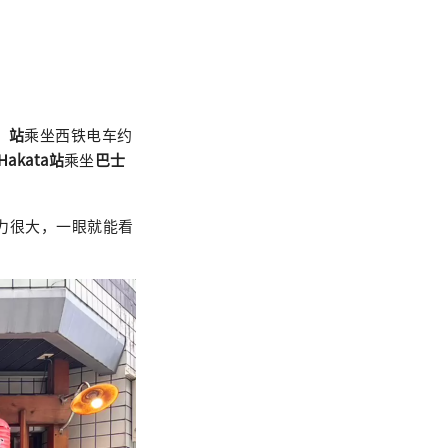
神）站
乘坐西铁电车约
Hakata站
乘坐
巴士
击力很大，一眼就能看