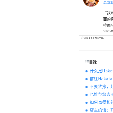
森本
“我
面的
拉面
租受
博览
本服务包含赞助广告。
静冈举
全球首
Wint
目錄
Ram
什么是Haka
前往Hakata
不要犹豫，赶
也推荐您去H
如何点餐和
店主的话：Tak