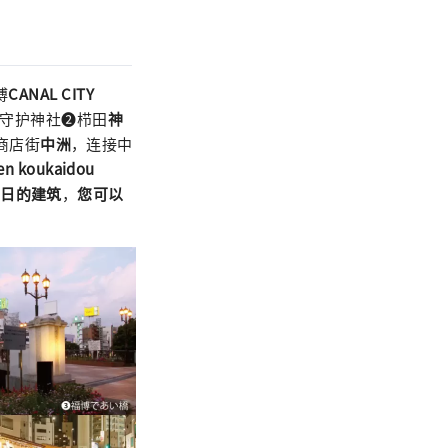
博
CANAL CITY
总守护神社❷栉田
神
商店街
中洲
，连接中
en koukaidou
昔日的建筑
，
您可以