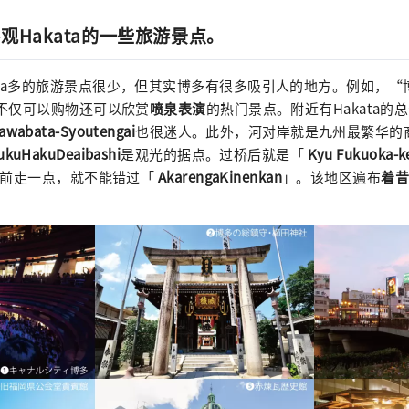
观Hakata的一些旅游景点。
ata多的旅游景点很少，但其实博多有很多吸引人的地方。例如，“
不仅可以购物还可以欣赏
喷泉表演
的热门景点。附近有Hakata的
awabata-Syoutengai
也很迷人。此外，河对岸就是九州最繁华的
ukuHakuDeaibashi
是观光的据点。过桥后就是「
Kyu Fukuoka-k
往前走一点，就不能错过「
AkarengaKinenkan
」。该地区遍布
着