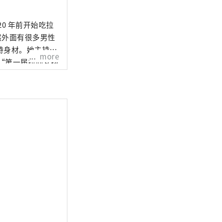
0 年前开始吃拉
然外面有很多男性
持身材。她主持出
more
了“第一届拉面女孩
屋、东京、熊本和
h株式会社，并发布
Autumn and
和作者以及《Tokyo