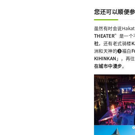
您还可以顺便参
虽然有时会说Hak
THEATER
”是一个
社
，还有老式骑楼
K
洲和天神的❸福白
F
KIHINKAN
」，再
在城市中漫步
。