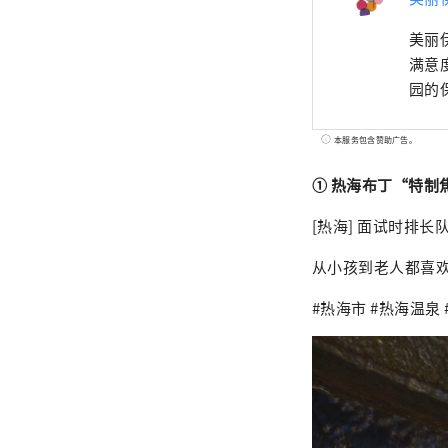
美丽
满意
园的
本服务包含赞助广告。
① 热海布丁“特制
[热海] 面试时排长
从小孩到老人都喜
#热海市 #热海温泉 