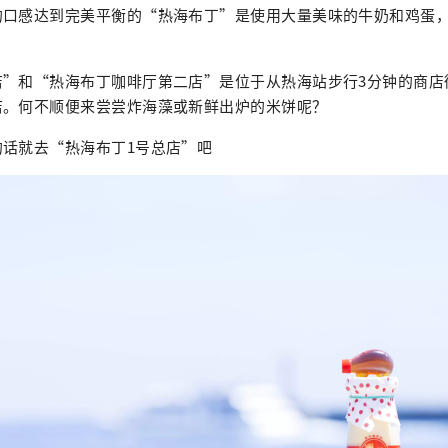
的口感达到完美平衡的“热海布丁”是使用大量美味的牛奶和鸡蛋
店”和“热海布丁咖啡厅第二店”是位于从热海站步行3分钟的商店
店。何不顺便来尝尝炸海藻或新鲜出炉的米饼呢？
的话就去“热海布丁1号总店”吧