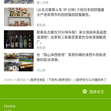
鹿儿岛县
[从名古屋乘火车 30 分钟] 介绍日本招财猫最
大产地常滑市的招财猫招财猫展览。
爱知县
距离名古屋仅30分钟车程！来大垣岐阜县品尝
清酒吧！这里有三家备受喜爱的当地清酒酿造
厂。
岐阜县
在“蒜山泽西牧场”享用珍稀的泽西牛肉和浓
郁的软冰淇淋。
冈山县
HOME
静冈县
[南伊豆地区（下田市/南伊豆町）] 3款伊豆引以为傲的布丁
简体中文
language
Home