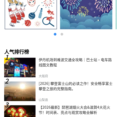
人气排行榜
伊丹机场到难波交通全攻略｜巴士站・电车路
线图文教程
大阪府
[2026] 攀登富士山的必读之作！安全畅享富士
攀登之旅的完整指南。
山梨县
【2026最新】琵琶湖烟火大会&滋賀4大花火
节！时间表、亮点与观赏攻略全解析