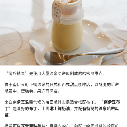
“扇谷精果”是使用大量温泉哈密瓜制成的哈密瓜甜点。
位于南伊豆町下鸭温泉的日式和西式甜点咖啡店，以酥脆的哈密
瓜最中、蛋糕卷、果冻而闻名。
来自南伊豆温暖气候的哈密瓜其实很适合搭配布丁。
“南伊豆布
丁”
是蒸好的
布丁，上面淋上鲜奶油
，并
配有特制的温泉哈密瓜
酱
。
据说
可以享受两种美味：
直接吃的布丁和配上哈密瓜酱的哈密瓜