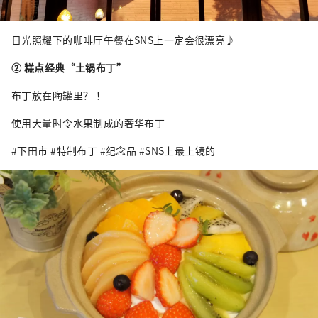
日光照耀下的咖啡厅午餐在SNS上一定会很漂亮♪
② 糕点经典“土锅布丁”
布丁放在陶罐里？ ！
使用大量时令水果制成的奢华布丁
#下田市 #特制布丁 #纪念品 #SNS上最上镜的