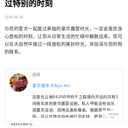
过特别的时刻
2024.09.29
与您的爱犬一起度过单独的豪华露营时光，一定会是您身
心放松的时刻，让您从日常生活的忙碌中解脱出来。您可
以在大自然中度过一段放松的美好时光，并加深与您的狗
的联系。
撰稿
豪华拖车 Rikyu Ise
这是在占地64,000坪的千之森境内开设的共有5
间拖车房的豪华露营设施。私人甲板设有信乐
烧露天浴池、烧烤设施和餐桌。根据季节的不
more
同，可以在馆内自由地打羽毛球、肥皂泡、黑
胶池等，还可以享受桑拿！五座建筑中的两座
本服务包含赞助广告。