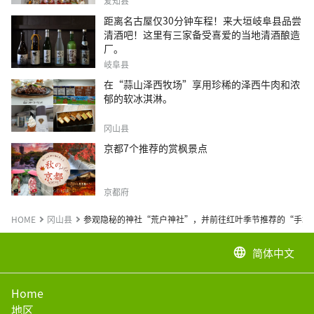
爱知县
距离名古屋仅30分钟车程！来大垣岐阜县品尝
清酒吧！这里有三家备受喜爱的当地清酒酿造
厂。
岐阜县
在“蒜山泽西牧场”享用珍稀的泽西牛肉和浓
郁的软冰淇淋。
冈山县
京都7个推荐的赏枫景点
京都府
HOME
冈山县
参观隐秘的神社“荒户神社”，并前往红叶季节推荐的“手塔
简体中文
language
Home
地区