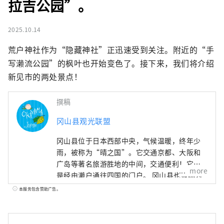
拉吉公园”。
2025.10.14
荒户神社作为“隐藏神社”正迅速受到关注。附近的“手
写濑流公园”的枫叶也开始变色了。接下来，我们将介绍
新见市的两处景点！
撰稿
冈山县观光联盟
冈山县位于日本西部中央，气候温暖，终年少
雨，被称为“晴之国”。它交通京都、大阪和
广岛等著名旅游胜地的中间，交通便利！它也
more
是经由濑户通往四国的门户。 冈山县也被称为
“水果冈山”，在濑户内温暖的气候下，阳光
本服务包含赞助广告。
照射的水果，无论甜度、香气还是风味，都是
最高品质的。 您可以品尝白桃、麝香葡萄、先
锋葡萄等时令水果！ 冈山还拥有世界级的旅游