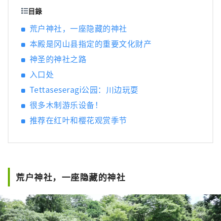
景点，包括冈山城、日本三大名园之一的冈山
目錄
后乐园以及拥有历史、文化和艺术的仓敷美观
荒户神社，一座隐藏的神社
地区！
本殿是冈山县指定的重要文化财产
神圣的神社之路
入口处
Tettaseseragi公园：川边玩耍
很多木制游乐设备！
推荐在红叶和樱花观赏季节
荒户神社，一座隐藏的神社