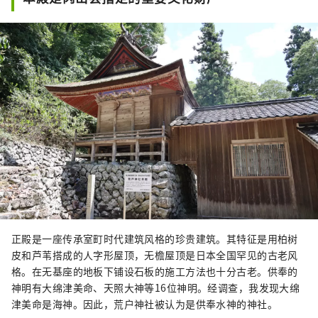
正殿是一座传承室町时代建筑风格的珍贵建筑。其特征是用柏树
皮和芦苇搭成的人字形屋顶，无檐屋顶是日本全国罕见的古老风
格。在无基座的地板下铺设石板的施工方法也十分古老。供奉的
神明有大绵津美命、天照大神等16位神明。经调查，我发现大绵
津美命是海神。因此，荒户神社被认为是供奉水神的神社。