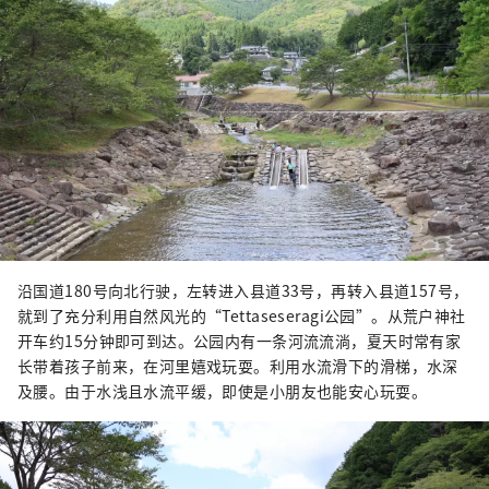
沿国道180号向北行驶，左转进入县道33号，再转入县道157号，
就到了充分利用自然风光的“Tettaseseragi公园”。从荒户神社
开车约15分钟即可到达。公园内有一条河流流淌，夏天时常有家
长带着孩子前来，在河里嬉戏玩耍。利用水流滑下的滑梯，水深
及腰。由于水浅且水流平缓，即使是小朋友也能安心玩耍。