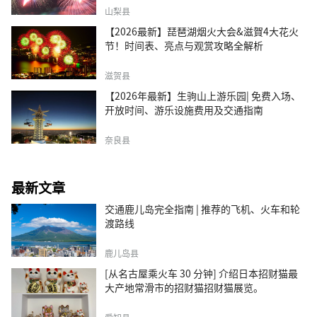
山梨县
【2026最新】琵琶湖烟火大会&滋賀4大花火
节！时间表、亮点与观赏攻略全解析
滋贺县
【2026年最新】生驹山上游乐园| 免费入场、
开放时间、游乐设施费用及交通指南
奈良县
最新文章
交通鹿儿岛完全指南 | 推荐的飞机、火车和轮
渡路线
鹿儿岛县
[从名古屋乘火车 30 分钟] 介绍日本招财猫最
大产地常滑市的招财猫招财猫展览。