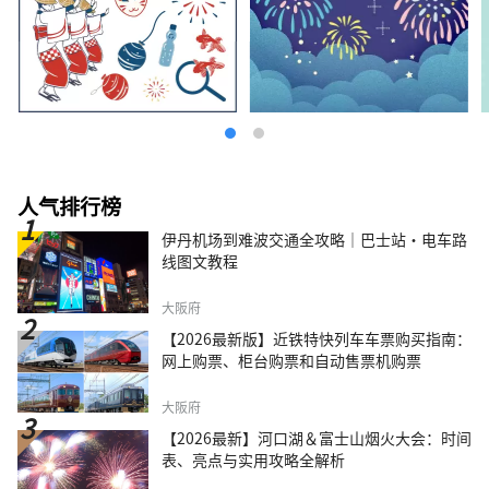
人气排行榜
伊丹机场到难波交通全攻略｜巴士站・电车路
线图文教程
大阪府
【2026最新版】近铁特快列车车票购买指南：
网上购票、柜台购票和自动售票机购票
大阪府
【2026最新】河口湖＆富士山烟火大会：时间
表、亮点与实用攻略全解析