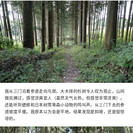
我从三门沿着参道走向鸟居。大木排的杉树令人叹为观止，山间
微风拂过，感觉凉爽宜人（虽然天气炎热，但感觉非常凉爽）。
还能听到蟋蟀和日本树莺等森小动物的鸣叫声。从三门下去的参
道坡度平缓。我原本以为会是平地，结果发现是斜坡，还是挺惊
讶的。