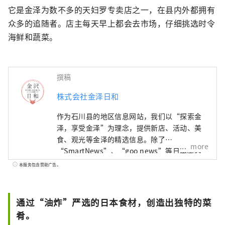
它是金泽为数不多的天妇罗专卖店之一，在县内外都拥有
众多的追随者。店主每天早上都会去市场，仔细挑选时令
海鲜和蔬菜。
撰稿
株式会社金泽日和
作为石川县的地区信息网站，我们以“探索金
泽，享受金泽”为理念，提供新店、活动、美
食、观光等金泽的精选信息。除了
more
“SmartNews”、“goo news”等日本国内
媒体外，我们还与中国、台湾、香港、泰国、
本服务包含赞助广告。
越南等海外媒体合作，向世界广泛传播石川县
的魅力。
通过“油炸”严选的日本食材，创造出独特的菜
肴。