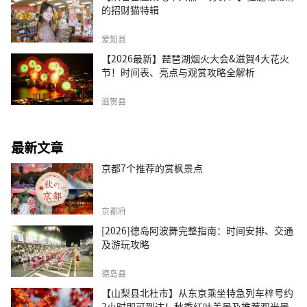
的招财猫特辑
爱知县
【2026最新】琵琶湖烟火大会&滋賀4大花火
节！时间表、亮点与观赏攻略全解析
滋贺县
最新文章
京都7个推荐的赏枫景点
京都府
[2026]德岛阿波舞完整指南：时间安排、交通
及游玩攻略
德岛县
【山梨县北杜市】从东京乘坐特急列车梓号约
2小时即可到达！秋季红叶美景及推荐观光景