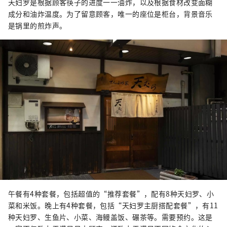
天妇罗是根据顾客筷子的进度一一油炸，以及根据食材改变面糊
成分和油炸温度。为了留意顾客，唯一的座位是柜台，背景音乐
是​​锅里的煎炸声。
午餐有4种套餐，包括超值的“推荐套餐”，配有8种天妇罗、小
菜和米饭。晚上有4种套餐，包括“天妇罗主厨搭配套餐”，有11
种天妇罗、生鱼片、小菜、海鳗盖饭、碾茶等。需要预约。这是