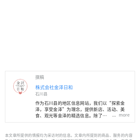
撰稿
株式会社金泽日和
石川县
作为石川县的地区信息网站，我们以“探索金
泽，享受金泽”为理念，提供新店、活动、美
more
食、观光等金泽的精选信息。除了
“SmartNews”、“goo news”等日本国内媒
体外，我们还与中国、台湾、香港、泰国、越南
等海外媒体合作，向世界广泛传播石川县的魅
本文章所提供的情报均为采访时的信息。文章内所提到的商品、服务的内容