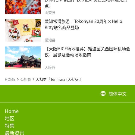
点。
山梨县
爱知常滑旅游｜Tokonyan 20周年×Hello
Kitty联名商品登场
爱知县
【大阪MICE场地推荐】难波至关西国际机场会
议、展览及活动场地指南
大阪府
HOME
石川县
天妇罗『Tenmura (天むら)』
简体中文
language
Home
地区
特集
最新资讯