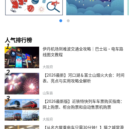
人气排行榜
伊丹机场到难波交通全攻略｜巴士站・电车路
线图文教程
大阪府
【2026最新】河口湖＆富士山烟火大会：时间
表、亮点与实用攻略全解析
山梨县
【2026最新版】近铁特快列车车票购买指南：
网上购票、柜台购票和自动售票机购票
大阪府
【从名古屋乘电车只需30分钟！】猫之城常滑