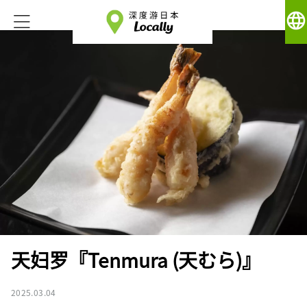
language
天妇罗『Tenmura (天むら)』
2025.03.04