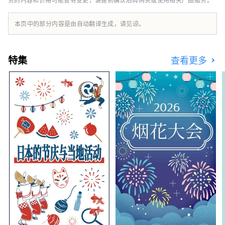
来自全国各地的人气商店，此后在大阪、名古
屋、东京、熊本和静冈举办，总共吸引了约75
万人参加。 2018年，成立Ramen Switch株式
本页中的部分内容是由自动翻译生成，请见谅。
会社，并发布全球首个拉面饰品品牌
“ZURU+”。拉面清酒《NOODLE SAKE -
Shunka Autumn and Winter-》《Rice and
特集
查看更多
Agave Craft Salmon for Ramen》的制作人和
作者以及《Tokyo Ramen Collection》的作者
（正文社）