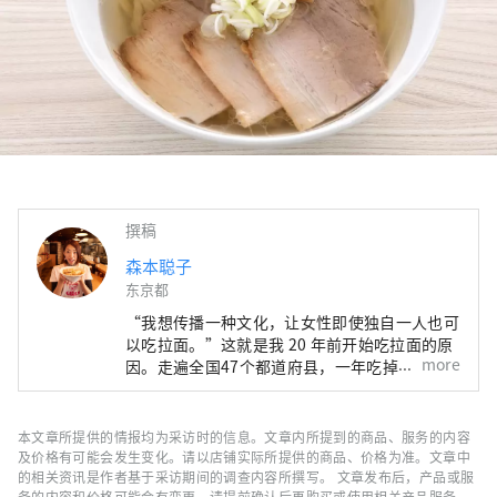
撰稿
森本聪子
东京都
“我想传播一种文化，让女性即使独自一人也可
以吃拉面。”这就是我 20 年前开始吃拉面的原
more
因。走遍全国47个都道府县，一年吃掉600多碗
的拉面女孩。虽然外面有很多男性拉面狂人，但
我们正在关注他的拉面生活方式，他在作为名人
的同时保持身材。她主持出租受欢迎的拉面店的
本文章所提供的情报均为采访时的信息。文章内所提到的商品、服务的内容
拉面女孩协会，并于2015年在横滨红砖仓库举
及价格有可能会发生变化。请以店铺实际所提供的商品、价格为准。文章中
办了“第一届拉面女孩博览会”。该活动吸引了
的相关资讯是作者基于采访期间的调查内容所撰写。 文章发布后，产品或服
务的内容和价格可能会有变更，请提前确认后再购买或使用相关产品服务。