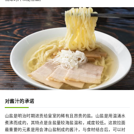
对酱汁的承诺
山盐是明治时期进贡给皇室的稀有且昂贵的盐。山盐是用温涌水
煮沸而成的，其特点是含盐量较海盐温和，咸度较低。这款拉面
最重要的元素是用会津山盐制成的酱汁，与食材结合后，可以衬