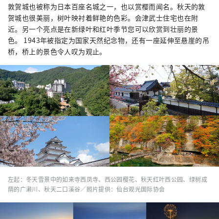
敦贺城也被称为日本百座名城之一，也以赏樱而闻名。秋天的敦
贺城也很美丽，树叶映衬着鲜艳的色彩。会津武士住宅也在附
近。另一个亮点是在新绿叶和红叶季节您可以欣赏到壮丽的景
色。 1943年被指定为国家天然纪念物，还有一座延伸至悬崖的吊
桥，桥上的景色令人叹为观止。
左起：冬天雪景中的如来寺西凤寺、西公园樱花、秋天红叶西公园、绿树成
荫的广濑川、秋天二口溪谷／照片提供：仙台观光国际协会