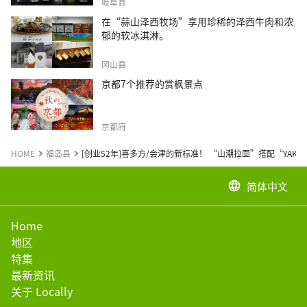
岐阜县
在“蒜山泽西牧场”享用珍稀的泽西牛肉和浓
郁的软冰淇淋。
冈山县
京都7个推荐的赏枫景点
京都府
HOME
福岛县
[创业52年]喜多方/会津的新标准！ “山潮拉面”搭配“YAKIT
简体中文
language
Home
地区
特集
最新资讯
关于 Locally