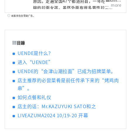
原因。走遍全国47个都道府县，一年吃掉600多
more
碗的拉面女孩。虽然外面有很多男性拉面狂
人，但我们正在关注他的拉面生活方式，他在
本服务包含赞助广告。
作为名人的同时保持身材。她主持出租受欢迎
的拉面店的拉面女孩协会，并于2015年在横滨
红砖仓库举办了“第一届拉面女孩博览会”。
该活动吸引了来自全国各地的人气商店，此后
目錄
在大阪、名古屋、东京、熊本和静冈举办，总
UENDE是什么？
共吸引了约75万人参加。 2018年，成立
进入“UENDE”
Ramen Switch株式会社，并发布全球首个拉面
饰品品牌“ZURU+”。拉面清酒《NOODLE
UENDE的“会津山潮拉面”已成为招牌菜单。
SAKE -Shunka Autumn and Winter-》《Rice
店主推荐的必尝菜肴是前任传承下来的“烤鸡肉
and Agave Craft Salmon for Ramen》的制作
串”。
人和作者以及《Tokyo Ramen Collection》的
作者（正文社）
如何点餐和礼仪
店主的话：Mr.KAZUYUKI SATO和之
LIVEAZUMA2024 10/19-20 开幕