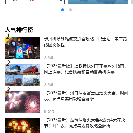
人气排行榜
伊丹机场到难波交通全攻略｜巴士站・电车路
线图文教程
大阪府
【2026最新版】近铁特快列车车票购买指南：
网上购票、柜台购票和自动售票机购票
大阪府
【2026最新】河口湖＆富士山烟火大会：时间
表、亮点与实用攻略全解析
山梨县
【2026最新】琵琶湖烟火大会&滋賀4大花火
节！时间表、亮点与观赏攻略全解析