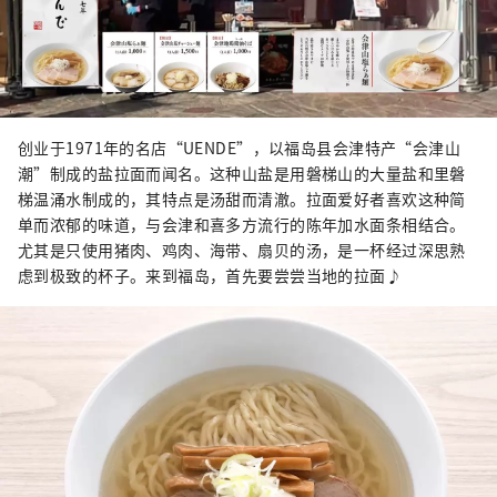
创业于1971年的名店“UENDE”，以福岛县会津特产“会津山
潮”制成的盐拉面而闻名。这种山盐是用磐梯山的大量盐和里磐
梯温涌水制成的，其特点是汤甜而清澈。拉面爱好者喜欢这种简
单而浓郁的味道，与会津和喜多方流行的陈年加水面条相结合。
尤其是只使用猪肉、鸡肉、海带、扇贝的汤，是一杯经过深思熟
虑到极致的杯子。来到福岛，首先要尝尝当地的拉面♪