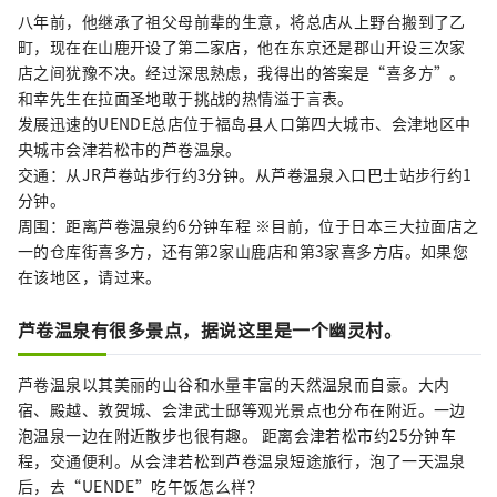
八年前，他继承了祖父母前辈的生意，将总店从上野台搬到了乙
町，现在在山鹿开设了第二家店，他在东京还是郡山开设三次家
店之间犹豫不决。经过深思熟虑，我得出的答案是“喜多方”。
和幸先生在拉面圣地敢于挑战的热情溢于言表。
发展迅速的UENDE总店位于福岛县人口第四大城市、会津地区中
央城市会津若松市的芦卷温泉。
交通：从JR芦卷站步行约3分钟。从芦卷温泉入口巴士站步行约1
分钟。
周围：距离芦卷温泉约6分钟车程 ※目前，位于日本三大拉面店之
一的仓库街喜多方，还有第2家山鹿店和第3家喜多方店。如果您
在该地区，请过来。
芦卷温泉有很多景点，据说这里是一个幽灵村。
芦卷温泉以其美丽的山谷和水量丰富的天然温泉而自豪。大内
宿、殿越、敦贺城、会津武士邸等观光景点也分布在附近。一边
泡温泉一边在附近散步也很有趣。 距离会津若松市约25分钟车
程，交通便利。从会津若松到芦卷温泉短途旅行，泡了一天温泉
后，去“UENDE”吃午饭怎么样？