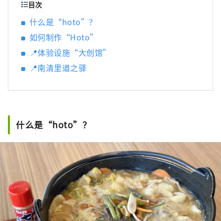
日本矿泉水产量最多的国家之一。 清澈的水也
目次
酿造清酒，您可以享受美丽的自然风光和丰富
什么是“hoto”？
的美食。
如何制作“Hoto”
📍体验设施“大创馆”
📍南清里道之驿
什么是“hoto”？