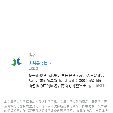
撰稿
山梨县北杜市
山梨县
位于山梨县西北部，与长野县接壤。这里是被八
岳山、南阿尔卑斯山、金风山等3000m级山脉
more
所包围的广阔区域，南面可眺望富士山。 距离
东京约2小时车程，距离富士山约1小时车程，
距离松本约1小时车程，由于交通便利，全年都
有许多游客前来。 它也被称为“名水之乡”，
本文章所提供的情报均为采访时的信息。文章内所提到的商品、服务的内容
其中三个地区被选为日本名水百选之一。这种丰
及价格有可能会发生变化。请以店铺实际所提供的商品、价格为准。文章中
富的水作为天然水而广受好评，是日本矿泉水产
的相关资讯是作者基于采访期间的调查内容所撰写。 文章发布后，产品或服