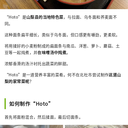
“Hoto”是
山梨县的当地特色菜
，与拉面、乌冬面和荞麦面不
同。
这种面条扁平细长，类似于乌冬面，但口感更有嚼劲，更柔软。
将用揉好的小麦粉制成的扁面条与南瓜、洋葱、萝卜、蘑菇、土
豆等一起炖煮，并
在味噌汤中炖煮
。
浓郁香滑的汤汁衬托出蔬菜的鲜甜。
“Hoto”是一道营养丰富的菜肴。何不在北杜市尝试制作
这道山
梨的家常菜呢
？
如何制作“Hoto”
首先将面粉混合，然后揉面，最后切面条。