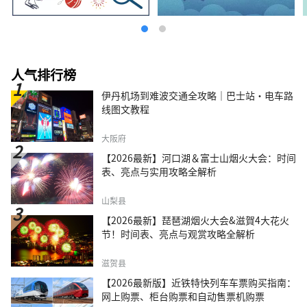
人气排行榜
伊丹机场到难波交通全攻略｜巴士站・电车路
线图文教程
大阪府
【2026最新】河口湖＆富士山烟火大会：时间
表、亮点与实用攻略全解析
山梨县
【2026最新】琵琶湖烟火大会&滋賀4大花火
节！时间表、亮点与观赏攻略全解析
滋贺县
【2026最新版】近铁特快列车车票购买指南：
网上购票、柜台购票和自动售票机购票