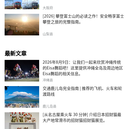
大阪府
[2026] 攀登富士山的必读之作！安全畅享富士
攀登之旅的完整指南。
山梨县
最新文章
2026年8月9日：让我们一起来欣赏冲绳传统
的Eisa舞蹈吧！这里提供冲绳全岛及周边地区
Eisa舞蹈的相关信息。
冲绳县
交通鹿儿岛完全指南 | 推荐的飞机、火车和轮
渡路线
鹿儿岛县
[从名古屋乘火车 30 分钟] 介绍日本招财猫最
大产地常滑市的招财猫招财猫展览。