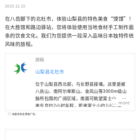
2025.12.15
在八岳脚下的北杜市，体验山梨县的特色美食“馍馍”！
在大胜馆和路边驿站，您将体验使用当地食材手工制作面
条的饮食文化。我们为您提供一段深入品味日本独特传统
风味的旅程。
撰稿
山梨县北杜市
位于山梨县西北部，与长野县接壤。这里是被
八岳山、南阿尔卑斯山、金风山等3000m级山
脉所包围的广阔区域，南面可眺望富士山。 距
more
离东京约2小时车程，距离富士山约1小时车
程，距离松本约1小时车程，由于交通便利，全
本服务包含赞助广告。
年都有许多游客前来。 它也被称为“名水之
乡”，其中三个地区被选为日本名水百选之
一。这种丰富的水作为天然水而广受好评，是