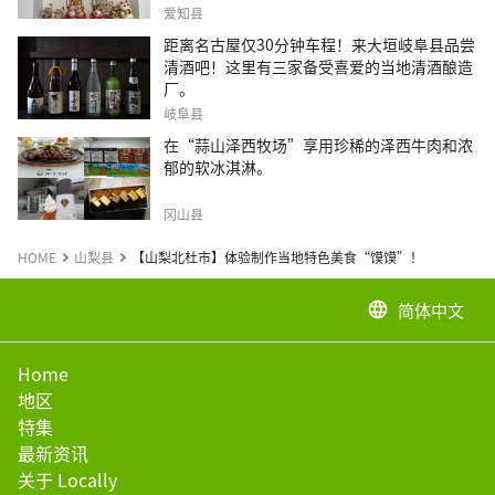
爱知县
距离名古屋仅30分钟车程！来大垣岐阜县品尝
清酒吧！这里有三家备受喜爱的当地清酒酿造
厂。
岐阜县
在“蒜山泽西牧场”享用珍稀的泽西牛肉和浓
郁的软冰淇淋。
冈山县
HOME
山梨县
【山梨北杜市】体验制作当地特色美食“馍馍”！
简体中文
language
Home
地区
特集
最新资讯
关于 Locally