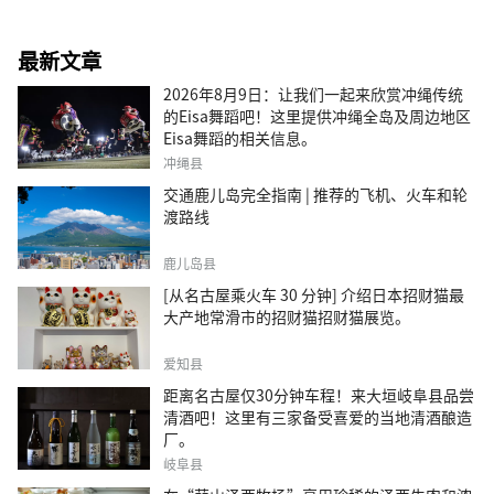
最新文章
2026年8月9日：让我们一起来欣赏冲绳传统
的Eisa舞蹈吧！这里提供冲绳全岛及周边地区
Eisa舞蹈的相关信息。
冲绳县
交通鹿儿岛完全指南 | 推荐的飞机、火车和轮
渡路线
鹿儿岛县
[从名古屋乘火车 30 分钟] 介绍日本招财猫最
大产地常滑市的招财猫招财猫展览。
爱知县
距离名古屋仅30分钟车程！来大垣岐阜县品尝
清酒吧！这里有三家备受喜爱的当地清酒酿造
厂。
岐阜县