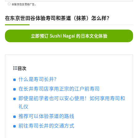
验外，您还可以享受可选的寿司午餐和品尝清
本服务包含赞助广告。
酒。我们希望更多的人能够体验日本文化，在
柜台上享用主厨发寿司，同时享受与寿司厨师
在东京世田谷体验寿司和茶道（抹茶）怎么样？
的交谈。
立即预订 Sushi Nagai 的日本文化体验
目次
什么是寿司长井？
在长井寿司店享用正宗的江户前寿司
即使是初学者也可以安心使用！如何享用寿司和
礼仪
推荐可以体验茶道的路线
前往寿司长井的交通方式