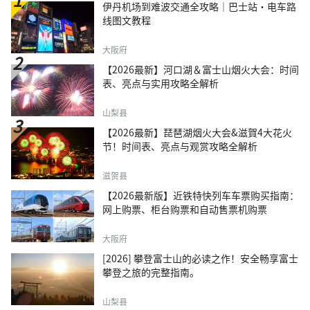
伊丹机场到难波交通全攻略｜巴士站・电车路
线图文教程
大阪府
【2026最新】河口湖＆富士山烟火大会：时间
表、亮点与实用攻略全解析
山梨县
【2026最新】琵琶湖烟火大会&滋賀4大花火
节！时间表、亮点与观赏攻略全解析
滋贺县
【2026最新版】近铁特快列车车票购买指南：
网上购票、柜台购票和自动售票机购票
大阪府
[2026] 攀登富士山的必读之作！安全畅享富士
攀登之旅的完整指南。
山梨县