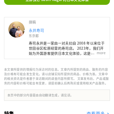
撰稿
永井寿司
东京都
寿司永井是一家由一对夫妇自 2008 年以来位于
世田谷区松原经营的寿司店。 2023年，我们开
more
始为外国游客提供日本文化体验，这是老板娘长
久以来的梦想。除了日本甜点制作和茶道体验
外，您还可以享受可选的寿司午餐和品尝清酒。
我们希望更多的人能够体验日本文化，在柜台上
本文章所提供的情报均为采访时的信息。文章内所提到的商品、服务的内容
享用主厨发寿司，同时享受与寿司厨师的交谈。
及价格有可能会发生变化。请以店铺实际所提供的商品、价格为准。文章中
的相关资讯是作者基于采访期间的调查内容所撰写。 文章发布后，产品或服
务的内容和价格可能会有变更，请提前确认后再购买或使用相关产品服务。
本页中的部分内容是由自动翻译生成，请见谅。
特集
查看更多