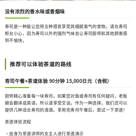
没有浓烈的香水味或香烟味
寿司是一种能让您用五种感官享受其细腻香气的食物。请在寿司
柜台小心，因为寿司以外的强烈气味会让寿司厨师和其他顾客感
到不愉快。
推荐可以体验茶道的路线
寿司午餐+茶道体验 90分钟 15,000日元（含税）
厨师精心准备每一块寿司。如果您对鱼或寿司有任何疑问，老板
娘会翻译成英语，所以请享受交谈。作为一种选择，我们还可以
提供几种适合寿司的清酒。享用完寿司午餐后，尝试一下茶道！
茶道体验流程
・由身为茶道讲师的女主人进行茶道演示