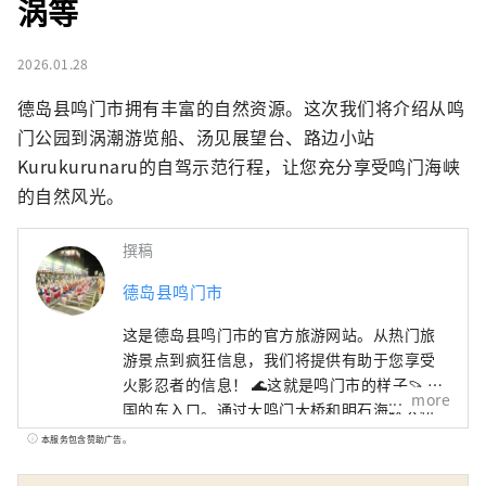
涡等
2026.01.28
德岛县鸣门市拥有丰富的自然资源。这次我们将介绍从鸣
门公园到涡潮游览船、汤见展望台、路边小站
Kurukurunaru的自驾示范行程，让您充分享受鸣门海峡
的自然风光。
撰稿
德岛县鸣门市
这是德岛县鸣门市的官方旅游网站。从热门旅
游景点到疯狂信息，我们将提供有助于您享受
火影忍者的信息！ 🌊这就是鸣门市的样子🍠 四
more
国的东入口。通过大鸣门大桥和明石海峡大桥
与关西地区🚙相连。 与大海🌊和山🏔一起享受
本服务包含赞助广告。
大自然！ 这里有被誉为世界三大水流之一的鸣
门漩涡、阿波舞、参拜道等许多观光景点！