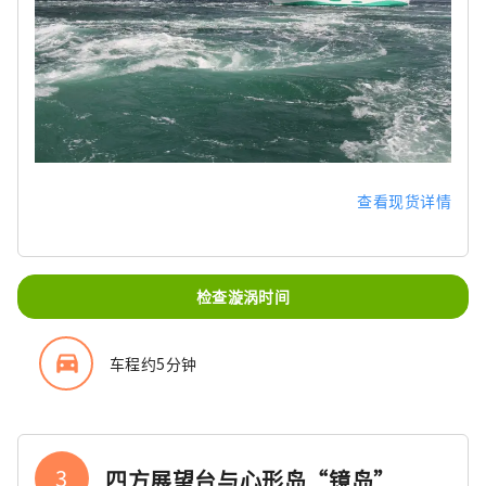
查看现货详情
检查漩涡时间
directions_car_filled
车程约5分钟
3
四方展望台与心形岛“镜岛”