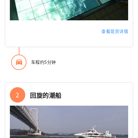
查看现货详情
directions_car_filled
车程约5分钟
2
回旋的潮船