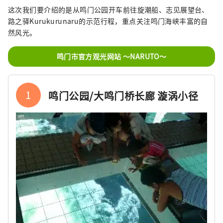
这次我们要介绍的是从鸣门公园开车前往旋潮船、志见展望台、
路之驿Kurukurunaru的示范行程，重点关注鸣门海峡丰富的自
然风光。
鸣门市官方观光网站 ～NARUTO～
1
鸣门公园/大鸣门桥长廊 漩涡小径