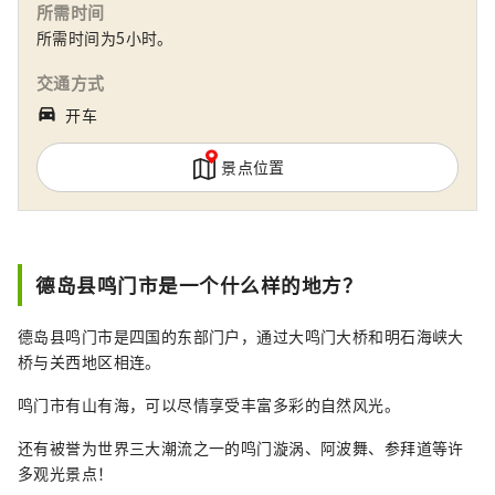
所需时间
所需时间为5小时。
交通方式
directions_car_filled
开车
景点位置
德岛县鸣门市是一个什么样的地方？
德岛县鸣门市是四国的东部门户，通过大鸣门大桥和明石海峡大
桥与关西地区相连。
鸣门市有山有海，可以尽情享受丰富多彩的自然风光。
还有被誉为世界三大潮流之一的鸣门漩涡、阿波舞、参拜道等许
多观光景点！