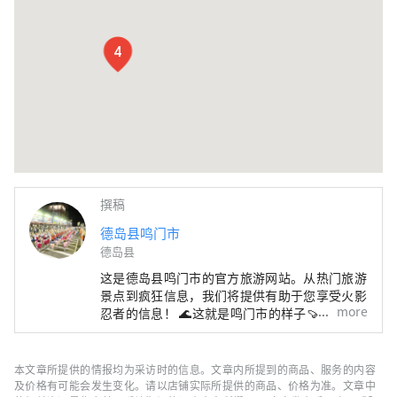
4
撰稿
德岛县鸣门市
德岛县
这是德岛县鸣门市的官方旅游网站。从热门旅游
景点到疯狂信息，我们将提供有助于您享受火影
more
忍者的信息！ 🌊这就是鸣门市的样子🍠 四国的
东入口。通过大鸣门大桥和明石海峡大桥与关西
地区🚙相连。 与大海🌊和山🏔一起享受大自
然！ 这里有被誉为世界三大水流之一的鸣门漩
本文章所提供的情报均为采访时的信息。文章内所提到的商品、服务的内容
涡、阿波舞、参拜道等许多观光景点！
及价格有可能会发生变化。请以店铺实际所提供的商品、价格为准。文章中