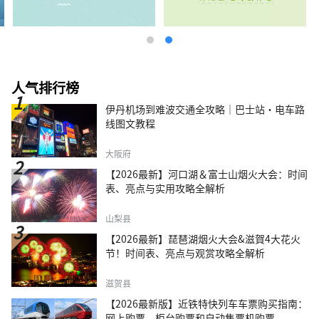
人气排行榜
伊丹机场到难波交通全攻略｜巴士站・电车路
线图文教程
大阪府
【2026最新】河口湖＆富士山烟火大会：时间
表、亮点与实用攻略全解析
山梨县
【2026最新】琵琶湖烟火大会&滋賀4大花火
节！时间表、亮点与观赏攻略全解析
滋贺县
【2026最新版】近铁特快列车车票购买指南：
网上购票、柜台购票和自动售票机购票