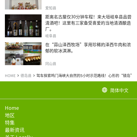
爱知县
距离名古屋仅30分钟车程！来大垣岐阜县品尝
清酒吧！这里有三家备受喜爱的当地清酒酿造
厂。
岐阜县
在“蒜山泽西牧场”享用珍稀的泽西牛肉和浓
郁的软冰淇淋。
冈山县
HOME
德岛县
驾车探索鸣门海峡大自然的5小时示范路线！心形的“镜岛”
简体中文
language
Home
地区
特集
最新资讯
关于 Locally