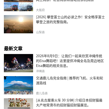
大阪府
[2026] 攀登富士山的必读之作！安全畅享富士
攀登之旅的完整指南。
山梨县
最新文章
2026年8月9日：让我们一起来欣赏冲绳传统
的Eisa舞蹈吧！这里提供冲绳全岛及周边地区
Eisa舞蹈的相关信息。
冲绳县
交通鹿儿岛完全指南 | 推荐的飞机、火车和轮
渡路线
鹿儿岛县
[从名古屋乘火车 30 分钟] 介绍日本招财猫最
大产地常滑市的招财猫招财猫展览。