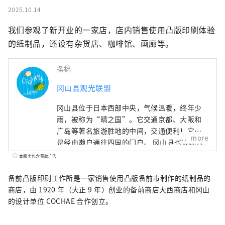
2025.10.14
我们参观了新开业的一家店，店内销售使用凸版印刷体验
的纸制品，还设有杂货店、咖啡馆、画廊等。
撰稿
冈山县观光联盟
冈山县位于日本西部中央，气候温暖，终年少
雨，被称为“晴之国”。它交通京都、大阪和
广岛等著名旅游胜地的中间，交通便利！它也
more
是经由濑户通往四国的门户。 冈山县也被称为
“水果冈山”，在濑户内温暖的气候下，阳光
本服务包含赞助广告。
照射的水果，无论甜度、香气还是风味，都是
最高品质的。 您可以品尝白桃、麝香葡萄、先
备前凸版印刷工作所是一家销售使用凸版备前市制作的纸制品的
锋葡萄等时令水果！ 冈山还拥有世界级的旅游
商店，由 1920 年（大正 9 年）创业的备前商店大西商店和冈山
景点，包括冈山城、日本三大名园之一的冈山
的设计单位 COCHAE 合作创立。
后乐园以及拥有历史、文化和艺术的仓敷美观
地区！