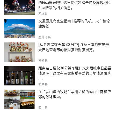
的Eisa舞蹈吧！这里提供冲绳全岛及周边地区
Eisa舞蹈的相关信息。
冲绳县
交通鹿儿岛完全指南 | 推荐的飞机、火车和轮
渡路线
鹿儿岛县
[从名古屋乘火车 30 分钟] 介绍日本招财猫最
大产地常滑市的招财猫招财猫展览。
爱知县
距离名古屋仅30分钟车程！来大垣岐阜县品尝
清酒吧！这里有三家备受喜爱的当地清酒酿造
厂。
岐阜县
在“蒜山泽西牧场”享用珍稀的泽西牛肉和浓
郁的软冰淇淋。
冈山县