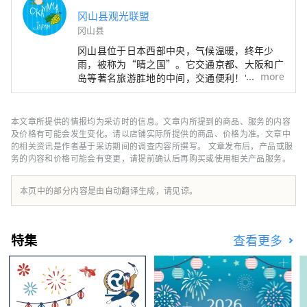
冈山县观光联盟
冈山县
冈山县位于日本西部中央，气候温暖，终年少
雨，被称为“晴之国”。它交通京都、大阪和广
more
岛等著名旅游胜地的中间，交通便利！它也是经
由濑户通往四国的门户。 冈山县也被称为“水
果冈山”，在濑户内温暖的气候下，阳光照射的
水果，无论甜度、香气还是风味，都是最高品质
本文章所提供的情报均为采访时的信息。文章内所提到的商品、服务的内容
的。 您可以品尝白桃、麝香葡萄、先锋葡萄等
及价格有可能会发生变化。请以店铺实际所提供的商品、价格为准。文章中
时令水果！ 冈山还拥有世界级的旅游景点，包
的相关资讯是作者基于采访期间的调查内容所撰写。 文章发布后，产品或服
务的内容和价格可能会有变更，请提前确认后再购买或使用相关产品服务。
括冈山城、日本三大名园之一的冈山后乐园以及
拥有历史、文化和艺术的仓敷美观地区！
本页中的部分内容是由自动翻译生成，请见谅。
特集
查看更多