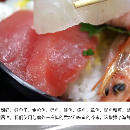
了甜虾、鲑鱼子、金枪鱼、鲣鱼、鲑鱼、鲷鱼、章鱼、鱿鱼和葱。
甜酱油。我们使用与磨芥末样似的质地和味道的芥末，这增强了海