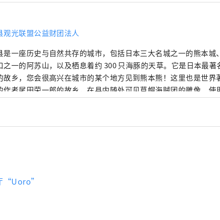
县观光联盟公益财团法人
县是一座历史与自然共存的城市，包括日本三大名城之一的熊本城
口之一的阿苏山，以及栖息着约 300 只海豚的天草。它是日本最
的故乡，您会很高兴在城市的某个地方见到熊本熊！这里也是世界
的作者尾田荣一郎的故乡，在县内随处可见草帽海贼团的雕像。使
制作的食物和饮料都很美味。请来熊本县看看，它会抚慰你的五种
“Uoro”