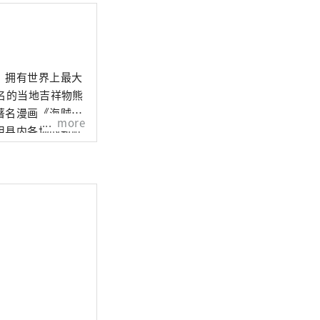
、拥有世界上最大
著名的当地吉祥物熊
著名漫画《海贼
more
用县内各地的新鲜
感官！