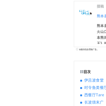
撰稿
熊本
熊本
火山
本熊
王》
食材
本服务包含赞助广告。
目次
伊吕波食堂
时令鱼类餐厅
西餐厅Tare
长波烧末广