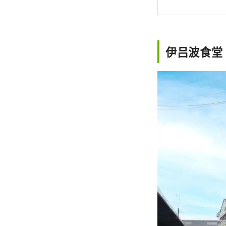
伊吕波食堂