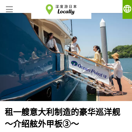
language
租一艘意大利制造的豪华巡洋舰
～介绍舷外甲板③～