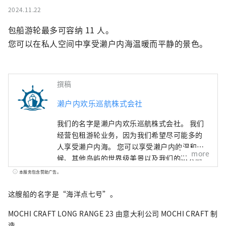
2024.11.22
包船游轮最多可容纳 11 人。

您可以在私人空间中享受濑户内海温暖而平静的景色。
撰稿
濑户内欢乐巡航株式会社
我们的名字是濑户内欢乐巡航株式会社。 我们
经营包租游轮业务，因为我们希望尽可能多的
人享受濑户内海。 您可以享受濑户内的温和气
more
候、其他岛屿的世界级美景以及我们的私人厨
师在专为您准备的特殊空间中烹制的餐点。 我
本服务包含赞助广告。
们将提供陆地上无法体验到的“非凡”体验。
这艘船的名字是“海洋点七号”。
MOCHI CRAFT LONG RANGE 23 由意大利公司 MOCHI CRAFT 制
造。