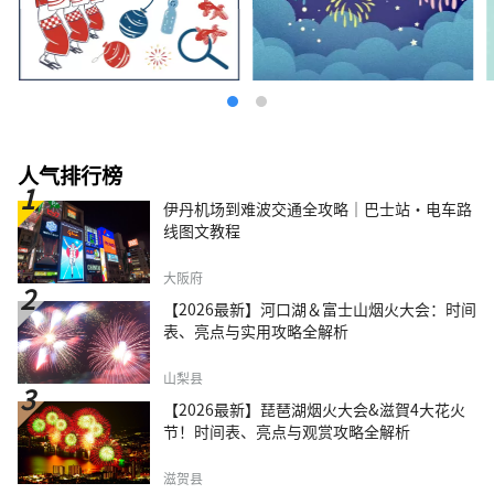
人气排行榜
伊丹机场到难波交通全攻略｜巴士站・电车路
线图文教程
大阪府
【2026最新】河口湖＆富士山烟火大会：时间
表、亮点与实用攻略全解析
山梨县
【2026最新】琵琶湖烟火大会&滋賀4大花火
节！时间表、亮点与观赏攻略全解析
滋贺县