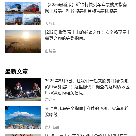
【2026最新版】近铁特快列车车票购买指南：
网上购票、柜台购票和自动售票机购票
大阪府
[2026] 攀登富士山的必读之作！安全畅享富士
攀登之旅的完整指南。
山梨县
最新文章
2026年8月9日：让我们一起来欣赏冲绳传统
的Eisa舞蹈吧！这里提供冲绳全岛及周边地区
Eisa舞蹈的相关信息。
冲绳县
交通鹿儿岛完全指南 | 推荐的飞机、火车和轮
渡路线
鹿儿岛县
[从名古屋乘火车 30 分钟] 介绍日本招财猫最