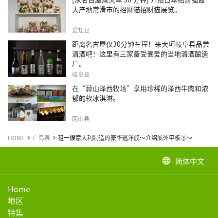
大产地常滑市的招财猫招财猫展览。
爱知县
距离名古屋仅30分钟车程！来大垣岐阜县品尝
清酒吧！这里有三家备受喜爱的当地清酒酿造
厂。
岐阜县
在“蒜山泽西牧场”享用珍稀的泽西牛肉和浓
郁的软冰淇淋。
冈山县
HOME
广岛县
租一艘意大利制造的豪华巡洋舰～介绍舷外甲板③～
简体中文
language
Home
地区
特集