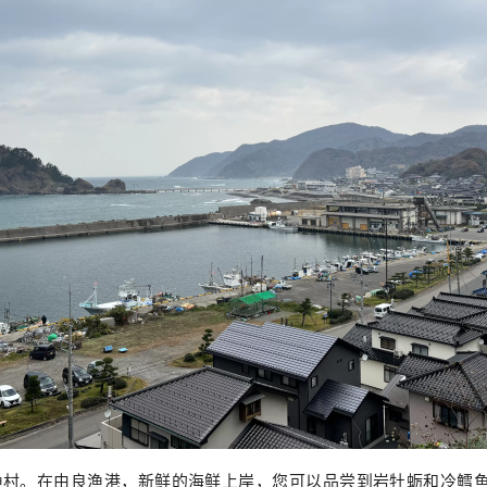
渔村。在由良渔港，新鲜的海鲜上岸，您可以品尝到岩牡蛎和冷鳕