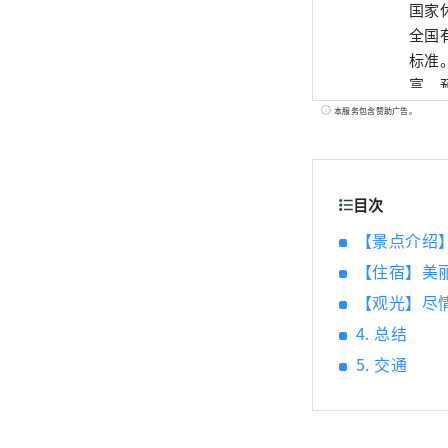
国家
全国有79
标准
富。
（一
本服务包含赞助广告。
划，
指导
源，
目次
大。
【景点介绍
【住宿】美
【观光】尽
4. 总结
5. 交通