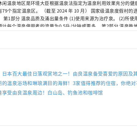
休闲温泉地区是环境大臣根据温泉法指定为温泉利用效果充分的健
个指定温泉区。 （截至 2024 年 10 月） 国家级温泉度假村的选择一般依据以下
。 第1部分 温泉品质及涌出量条件 (1)使用来源为治疗泉。 (2)所
预计每个温泉使用者的流量为0.5升/分钟或更多。 第2部分 温泉胜
）自然环境、城镇风貌、历史、气候、文化等适宜作为旅游度假区的； 
配备能够从医学角度指导正确使用温泉和健康管理的医生，或者与
沐浴方法等人员的计划或培训政策这就是我正在做的事情。 （三）
维护温泉卫生，推广温泉公共利用，照顾老年人和残疾人。 （四）
】日本百大最佳日落观赏地之一！由良温泉备受喜爱的原因及
丽的温泉浴场和琳琅满目的海鲜！3家值得推荐的住宿，你绝对
情享受由良温泉周边！白山岛、钓鱼池和咖啡馆