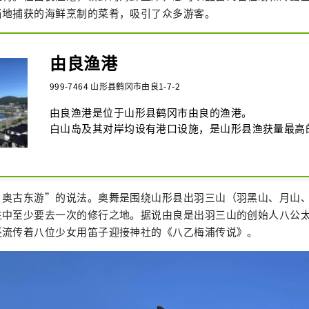
当地捕获的海鲜烹制的菜肴，吸引了众多游客。
由良渔港
999-7464 山形县鹤冈市由良1-7-2
由良渔港是位于山形县鹤冈市由良的渔港。

白山岛及其对岸均设有港口设施，是山形县渔获量最高
，奥古东游”的说法。奥舞是围绕山形县出羽三山（羽黑山、月山
生中至少要去一次的修行之地。据说由良是出羽三山的创始人八公
还流传着八位少女用笛子迎接神社的《八乙梅浦传说》。