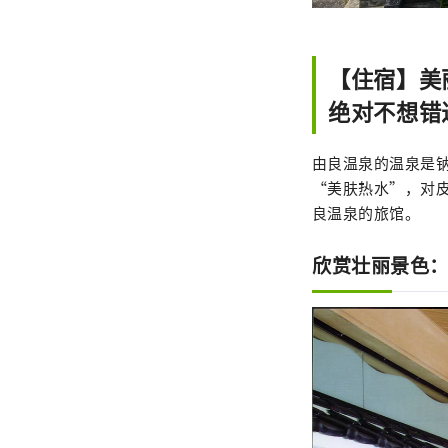
【住宿】美
绝对不想错
由良温泉的温泉是
“美肤热水”，对
良温泉的旅馆。
欣赏壮丽景色