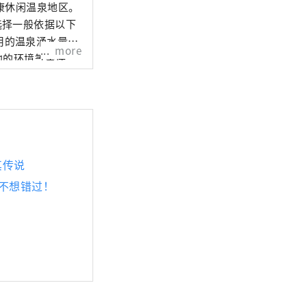
康休闲温泉地区。
使用的温泉涌水量丰
more
地的环境等条件
(2) 制定计
政府合作制定能够
适当保护温泉资
防灾减灾力度加
其传说
不想错过！