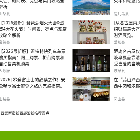
大会：时间表、亮点与实用攻略全
火车和轮渡路
解析
山梨县
鹿儿岛县
【2026最新】琵琶湖烟火大会&滋
[从名古屋乘火
賀4大花火节！时间表、亮点与观赏
招财猫最大产
攻略全解析
财猫展览。
滋贺县
爱知县
【2026最新版】近铁特快列车车票
距离名古屋仅
购买指南：网上购票、柜台购票和
岐阜县品尝清
自动售票机购票
受喜爱的当地
大阪府
岐阜县
[2026] 攀登富士山的必读之作！安
在“蒜山泽西
全畅享富士攀登之旅的完整指南。
西牛肉和浓郁
山梨县
冈山县
] 西武新宿线西部沿线推荐景点