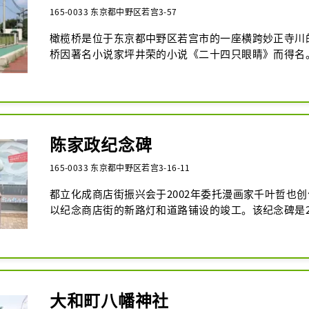
165-0033 东京都中野区若宫3-57
橄榄桥是位于东京都中野区若宫市的一座横跨妙正寺川
桥因著名小说家坪井荣的小说《二十四只眼睛》而得名
在此地，并根据小豆岛的特产橄榄，将这座桥命名为“
近还有若宫橄榄公园，可以享受大自然。公园内设有游
椅，深受家庭的欢迎。我们建议您欣赏桥上的风景、沿
观周围的旅游景点。
陈家政纪念碑
165-0033 东京都中野区若宫3-16-11
都立化成商店街振兴会于2002年委托漫画家千叶哲也
以纪念商店街的新路灯和道路铺设的竣工。该纪念碑是20
念“嘉世酱”诞辰10周年而建造的。这个角色深受当地
们经常在各种活动中穿着这个角色的服装。
大和町八幡神社