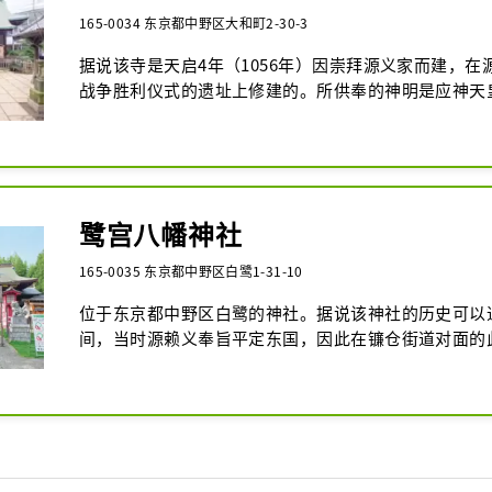
165-0034 东京都中野区大和町2-30-3
据说该寺是天启4年（1056年）因崇拜源义家而建，在
战争胜利仪式的遗址上修建的。所供奉的神明是应神天
尊头顶有发髻的狮子狗像、日俄战争纪念碑、阵亡将士
介将军撰文）。甲申塔为注册有形文化财产，洗手池为
文化财产。在每年的夏季节日里，都会举行神轿游行和
会。
鹭宫八幡神社
165-0035 东京都中野区白鹭1-31-10
位于东京都中野区白鹭的神社。据说该神社的历史可以
间，当时源赖义奉旨平定东国，因此在镰仓街道对面的
社，供奉八幡神灵，祈祷战争胜利、国家和平、源氏繁
因神社内的古树和苍鹭而得名。神社境内的鸟居是中野
化财产，13块力石也被指定为中野区的有形文化财产。