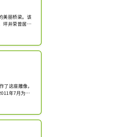
的美丽桥梁。该
。坪井荣曾居住
橄榄桥”。桥附
乐场设备和长
着河边散步并参
创作了这座雕像，
11年7月为纪
社区的喜爱，人