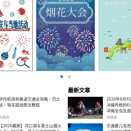
最新文章
伊丹机场到难波交通全攻略｜巴士
2026年8月
站・电车路线图文教程
冲绳传统的E
冲绳全岛及周
关信息。
大阪府
冲绳县
【2026最新】河口湖＆富士山烟火
交通鹿儿岛完