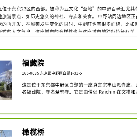
区位于东京23区的西部。被称为亚文化“圣地”的中野百老汇尤其
他旅游景点，如历史悠久的神社、寺庙和美食。 中野站周边地区正在
次的再开发，在城镇发生变化的同时，中野町也有很多面貌，比如
老式的人文气息。这座城市的多样性也与这座城市的独特特征有关
 120 个国家的约 17,000 人。
福藏院
165-0035 东京都中野区白鹭1-31-5
这是位于东京都中野区白鹭的一座真言宗丰山派寺庙。
名福藏院，寺名圣韩寺。它是由僧侣 Raichin 在文祺和永正
1521) 创建的。在江户时代，它还作为鹭宫八幡宫的
十八处灵场中的第十四座寺庙。寺院的主佛像是不动明
运庆所造。另外，还有十三佛石像，是体现江户时代末
贵文化遗产。地藏菩萨塔和弘信塔是中野区注册的有形
面观世音菩萨立像、南陀龙王立像、阿摩诃童子立像被
橄榄桥
形文化财产。