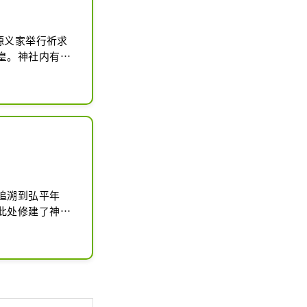
源义家举行祈求
皇。神社内有数
纪念碑（乃木希
中野区指定有形
大型盂兰盆舞
追溯到弘平年
此处修建了神
荣。鹭宫大明神
区的注册有形文