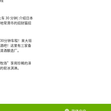
线
车 30 分钟] 介绍日本
地常滑市的招财猫招
30分钟车程！来大垣
酒吧！这里有三家备
清酒酿造厂。
牧场”享用珍稀的泽
的软冰淇淋。
简体中文
language