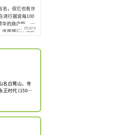
有名，但它也有许
进行据说每100
繁华的商店街，充
more
，这座城市居住着
山名白鹭山，寺
时代 (1501-
总本山，是京都八
王像，相传是由
期百姓信仰的宝
文化财产，十一
指定为中野区有