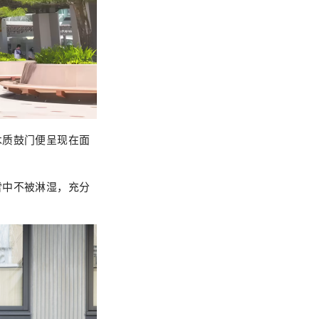
木质鼓门便呈现在面
雪中不被淋湿，充分