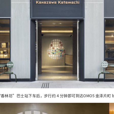
林坊”巴士站下车后，步行约 4 分钟即可到达OMO5 金泽片町 b