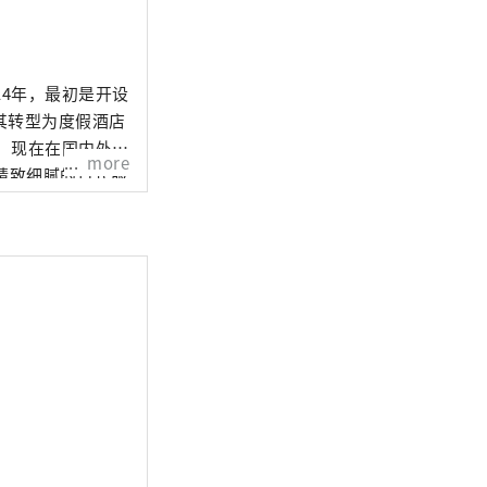
14年，最初是开设
其转型为度假酒店
长，现在在国内外共
more
精致细腻的日式服
牌“界”、时尚亲
为本的兴趣主题酒