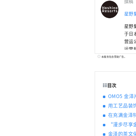
撰稿
星野
星野
于日
营运
运营
务，
本服务包含赞助广告。
子度
店品
目次
OMO5 金
用工艺品装
在充满金泽
“漫步尽享
金泽的茶文