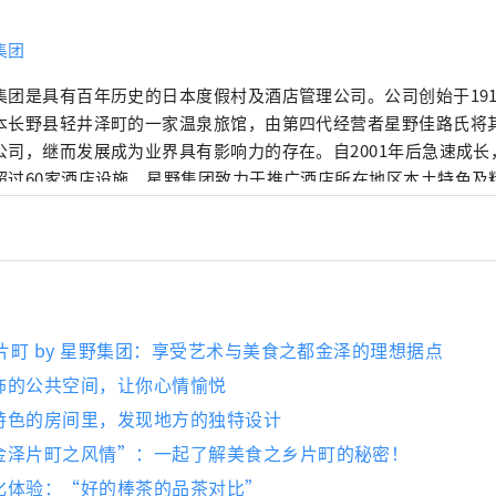
集团
集团是具有百年历史的日本度假村及酒店管理公司。公司创始于19
本长野县轻井泽町的一家温泉旅馆，由第四代经营者星野佳路氏将
公司，继而发展成为业界具有影响力的存在。自2001年后急速成
超过60家酒店设施。星野集团致力于推广酒店所在地区本土特色及
目前经营有顶级奢华酒店品牌“虹夕诺雅”、日式精品温泉旅馆品
假村品牌“RISONARE”、都市观光酒店品牌“OMO”、以自由
牌“BEB”五大品牌，及其他个性酒店设施。
泽片町 by 星野集团：享受艺术与美食之都金泽的理想据点
饰的公共空间，让你心情愉悦
特色的房间里，发现地方的独特设计
金泽片町之风情”：一起了解美食之乡片町的秘密！
化体验：“好的棒茶的品茶对比”