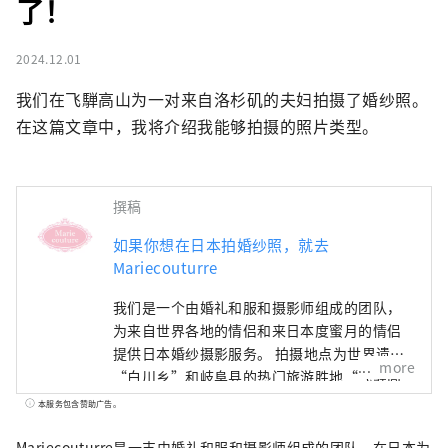
了！
2024.12.01
我们在飞騨高山为一对来自洛杉矶的夫妇拍摄了婚纱照。
在这篇文章中，我将介绍我能够拍摄的照片类型。
撰稿
如果你想在日本拍婚纱照，就去
Mariecouturre
我们是一个由婚礼和服和摄影师组成的团队，
为来自世界各地的情侣和来日本度蜜月的情侣
提供日本婚纱摄影服务。 拍摄地点为世界遗产
more
“白川乡”和岐阜县的热门旅游胜地“飞驒高
山”。 服装包括婚礼用的正式和服。您还可以
本服务包含赞助广告。
穿着您所在国家的传统婚礼服装或休闲服装拍
照。 Mariecouturre为世界各地的情侣提供日
Mariecouturre是一支由婚礼和服和摄影师组成的团队，在日本为