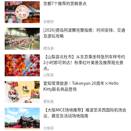
京都7个推荐的赏枫景点
京都府
[2026]德岛阿波舞完整指南：时间安排、交通
及游玩攻略
德岛县
【山梨县北杜市】从东京乘坐特急列车梓号约
2小时即可到达！秋季红叶美景及推荐观光景
点。
山梨县
爱知常滑旅游｜Tokonyan 20周年×Hello
Kitty联名商品登场
爱知县
【大阪MICE场地推荐】难波至关西国际机场会
议、展览及活动场地指南
大阪府