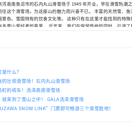
新泻县南鱼沼市的石内丸山滑雪场于 1949 年开业，早在滑雪热潮
前往这个滑雪场，为这座山的魅力而兴奋不已。 丰富的天然雪、鱼
丽景色、雪国特有的饮食文化等。 这种只有在这里才能找到的特殊
许多雪山爱好者的喜爱。 近年来，我们在保留传统的同时，引进了
nrise Express”等设备，即使是初学者也能安心地游览雪山。 
舒适的雪山新魅力，以满足时代的需求。 此外，从 2022 年夏季
放的户外度假村，名为 The Veranda Ishiuchi Maruyama。
然环境环绕下的豪华位置，每次您到访石打丸山都会有新的发现。
町是什么？
施的壮观滑雪场！石内丸山滑雪场
站町的缆车！汤泽高原滑雪场
就来到了雪山之中！ GALA汤泽滑雪场
UZAWA SNOW LINK”门票即可畅游三个滑雪胜地！