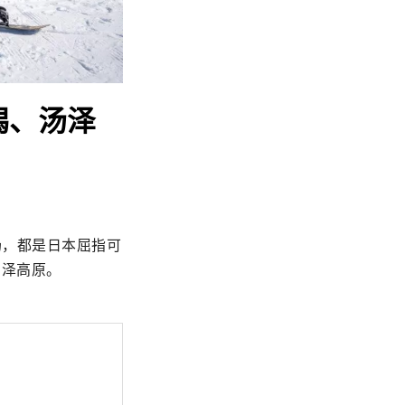
潟、汤泽
场，都是日本屈指可
汤泽高原。