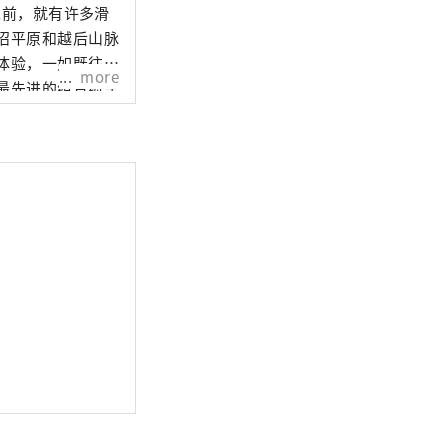
之前，就有许多滑
沼平原和越后山脉
体验，一如既往地
more
最先进的组合缆车
我们提供结合传统与
开始，它将发展成为
 在美丽的风景和丰富