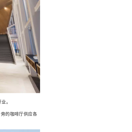
开业。
台旁的咖啡厅供应各
。