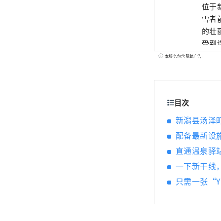
位于
雪者
的壮
受到
“Su
本服务包含赞助广告。
现代
全年开
的自
目次
新潟县汤泽
配备最新设
直通温泉驿
一下新干线，
只需一张“Y