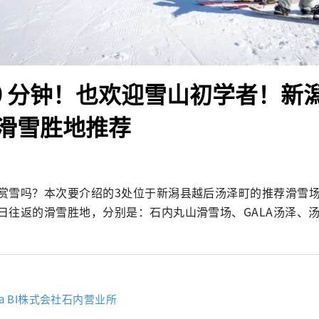
80 分钟！也欢迎雪山初学者！新
滑雪胜地推荐
赏雪吗？本次要介绍的3处位于新潟县越后汤泽町的推荐滑雪
日往返的滑雪胜地，分别是：石内丸山滑雪场、GALA汤泽、
ina BI株式会社石内营业所