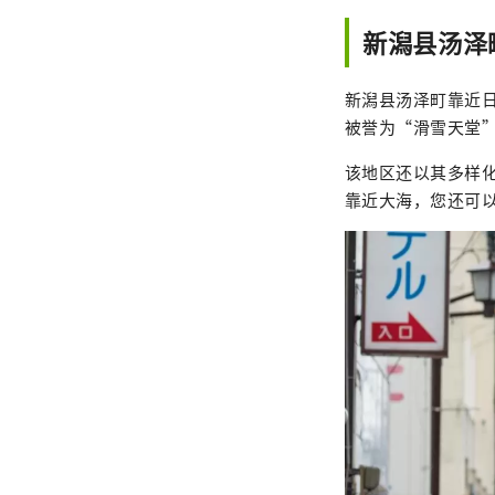
新潟县汤泽
新潟县汤泽町靠近
被誉为“滑雪天堂
该地区还以其多样
靠近大海，您还可