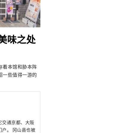
美味之处
存着本馆和胁本阵
绍一些值得一游的
它交通京都、大阪
山县也被