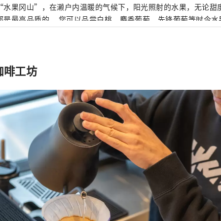
“水果冈山”，在濑户内温暖的气候下，阳光照射的水果，无论甜
是最高品质的。 您可以品尝白桃、麝香葡萄、先锋葡萄等时令水果！ 冈山
级的旅游景点，包括冈山城、日本三大名园之一的冈山后乐园以及
的仓敷美观地区！
T 咖啡工坊