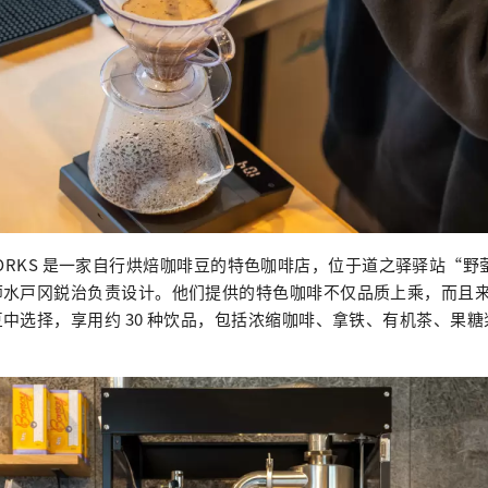
EE WORKS 是一家自行烘焙咖啡豆的特色咖啡店，位于道之驿驿站“
师水戸冈鋭治负责设计。他们提供的特色咖啡不仅品质上乘，而且
中选择，享用约 30 种饮品，包括浓缩咖啡、拿铁、有机茶、果