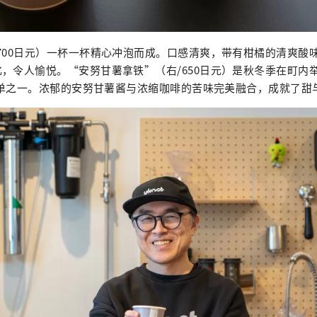
700日元）一杯一杯精心冲泡而成。口感清爽，带有柑橘的清爽酸
，令人愉悦。“安努甘薯拿铁”（右/650日元）是秋冬季在町内
的菜单之一。浓郁的安努甘薯酱与浓缩咖啡的苦味完美融合，成就了甜