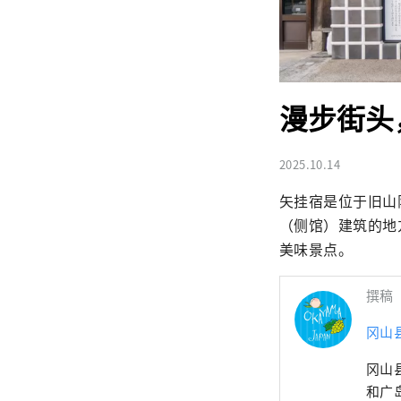
漫步街头
2025.10.14
矢挂宿是位于旧山
（侧馆）建筑的地
美味景点。
撰稿
冈山
冈山
和广