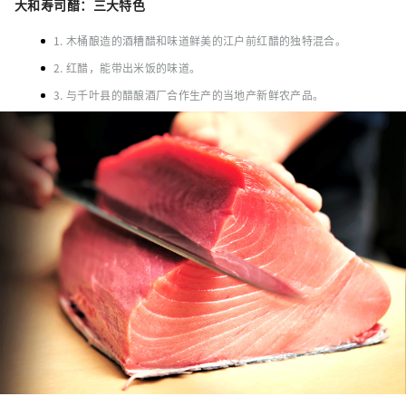
大和寿司醋：三大特色
1. 木桶酿造的酒糟醋和味道鲜美的江户前红醋的独特混合。
2. 红醋，能带出米饭的味道。
3. 与千叶县的醋酿酒厂合作生产的当地产新鲜农产品。