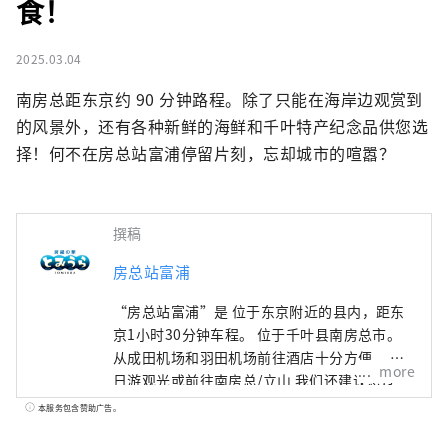
食！
2025.03.04
南房总距东京约 90 分钟路程。除了只能在海岸边观赏到
的风景外，还有各种新鲜的海鲜和千叶特产纪念品供您选
择！何不在房总站富浦停留片刻，忘却城市的喧嚣？
撰稿
房总站富浦
“房总站富浦”是 位于东京附近的县内，距东
京1小时30分钟车程。 位于千叶县南房总市。
从成田机场和羽田机场前往酒店十分方便。 一
more
日游观光或前往南房总/立山 我们还建议您过
夜。 除了海鲜之外，您还可以享受附近的温泉
本服务包含赞助广告。
旅馆、可以看到富士山的北条海岸以及码头等