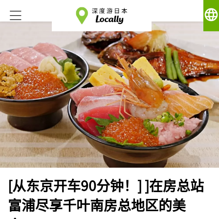
language
[从东京开车90分钟！] ]在房总站
富浦尽享千叶南房总地区的美