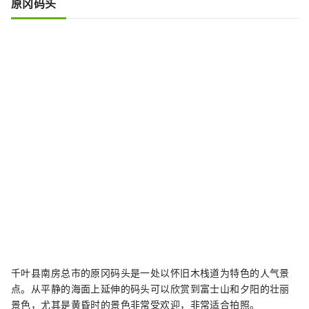
原冈码头
千叶县南房总市的原冈码头是一处以怀旧木栈道为特色的人气景
点。从平静的海面上延伸的码头可以欣赏到富士山和夕阳的壮丽
景色，尤其是黄昏时的景色非常受欢迎，非常适合拍照。