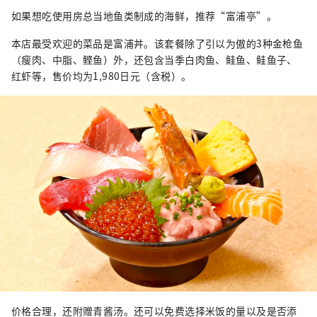
如果想吃使用房总当地鱼类制成的海鲜，推荐“富浦亭”。
本店最受欢迎的菜品是富浦丼。该套餐除了引以为傲的3种金枪鱼
（瘦肉、中脂、鲣鱼）外，还包含当季白肉鱼、鲑鱼、鲑鱼子、
红虾等，售价均为1,980日元（含税）。
价格合理，还附赠青酱汤。还可以免费选择米饭的量以及是否添