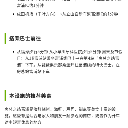
富浦IC约1分钟
成田机场（千叶方向）→从立山自动车道富浦IC约1分钟
搭乘巴士前往
从福泽步行5分钟 从小早川牙科医院步行5分钟 周末及节假
日：从JR富浦站乘坐富浦线巴士→在第4站“房总之站富
浦”下车。从琵琶俱乐部乘坐开往富浦线的特快巴士，在
房总站富浦站下车
本设施的推荐美食
房总之站富浦是海鲜烧烤、海鲜、寿司、甜点等美食丰富的设
施。这些都是适合与家人和朋友一起参观的商店，或者作为开车
途中短暂休息的地方。