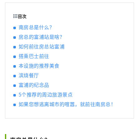
热门景点，同时享受大自然的乐趣。 请尽情享
受您的时光。 立山高速公路富浦IC前方！ 南房
总市的热门中途停留地。 我们经营 5 家餐厅和
目次
2 家零售店。 因为是海鲜公司直接管理的， 新
南房总是什么？
鲜海鲜盖饭、套餐、寿司、天妇罗盖饭、日本
房总的富浦站是啥？
荞麦面、 您可以享用包括滨烧在内的各种美
食。 在纪念品中心， 经营千叶县、南房总县、
如何前往房总站富浦
立山县的特产。 在免税店有售。 后面还有一家
搭乘巴士前往
咖啡馆。 您可以在用餐和购物之间休息一下。
它还提供了一个放松的空间。 “大阪中心”出
本设施的推荐美食
售蔬菜和肉类， 还出售加工产品和海鲜。 在
滨烧餐厅
“房总站富浦” 你需要的所有原料都可以在这
富浦的纪念品
里找到， 也推荐给喜欢烧烤的人。 享受从餐饮
到纪念品购买的各种活动 「房总车站富浦」 车
5个推荐的周边旅游景点
位250个，大型车位8个， 还有自行车架和码头
如果您想逃离城市的喧嚣，就前往南房总！
跑道。 开车期间或休息期间 这是一个您可以轻
松参观的设施。